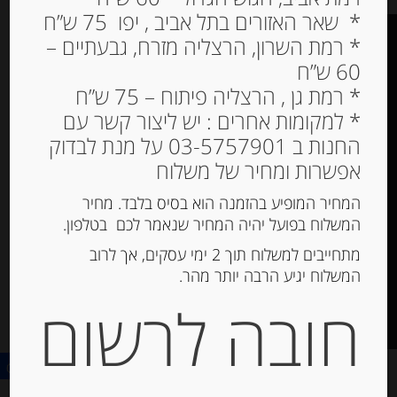
* שאר האזורים בתל אביב , יפו 75 ש”ח
* רמת השרון, הרצליה מזרח, גבעתיים –
60 ש”ח
* רמת גן , הרצליה פיתוח – 75 ש”ח
* למקומות אחרים : יש ליצור קשר עם
תקנון האתר
החנות ב 03-5757901 על מנת לבדוק
הצהרת נגישות
אפשרות ומחיר של משלוח
האתר עוצב ונבנה ע”י –
דיגיטל אקספרס מרקטינג
המחיר המופיע בהזמנה הוא בסיס בלבד. מחיר
המשלוח בפועל יהיה המחיר שנאמר לכם בטלפון.
תקשורת מותג –
מתחייבים למשלוח תוך 2 ימי עסקים, אך לרוב
המשלוח יגיע הרבה יותר מהר.
חובה לרשום
Contact us