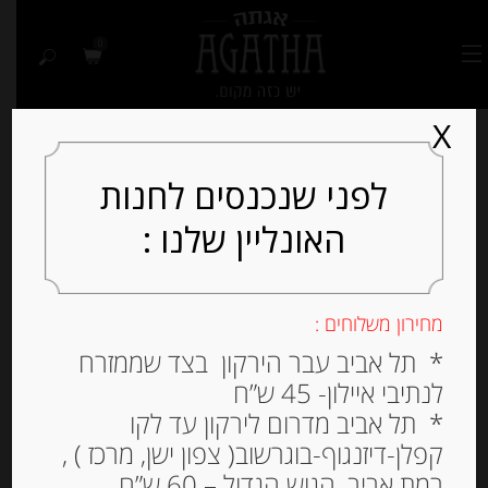
0
X
לפני שנכנסים לחנות
סל הקניות שלך ריק
האונליין שלנו :
כרגע.
מחירון משלוחים :
* תל אביב עבר הירקון בצד שממזרח
לנתיבי איילון- 45 ש”ח
חזור לחנות
* תל אביב מדרום לירקון עד לקו
קפלן-דיזנגוף-בוגרשוב( צפון ישן, מרכז ) ,
רמת אביב, הגוש הגדול – 60 ש”ח