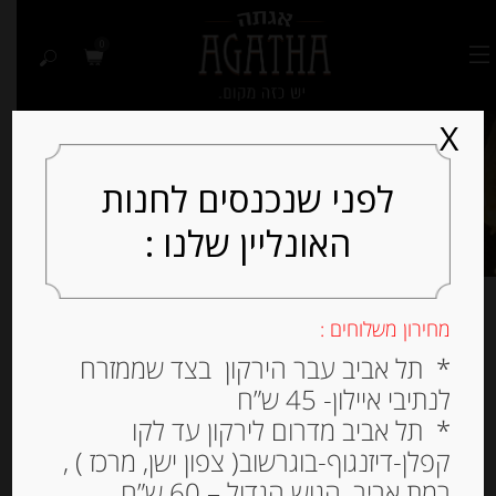
0
X
לפני שנכנסים לחנות
האונליין שלנו :
מחירון משלוחים :
גבינות כחולות
* תל אביב עבר הירקון בצד שממזרח
לנתיבי איילון- 45 ש”ח
* תל אביב מדרום לירקון עד לקו
קפלן-דיזנגוף-בוגרשוב( צפון ישן, מרכז ) ,
למיין לפי פופולריות
רמת אביב, הגוש הגדול – 60 ש”ח