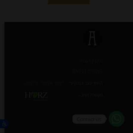
תקנון האתר
הצהרת נגישות
האתר עוצב ונבנה ע”י –
דיגיטל אקספרס מרקטינג
תקשורת מותג –
Contact us