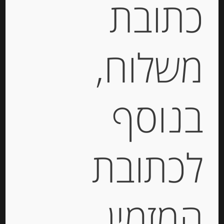
כתובת
₪
39.00
מחיר ל 100 גרם:17.60 ש"ח
משלוח,
יחידות
הוספה לסל
בנוסף
לכתובת
המזמין