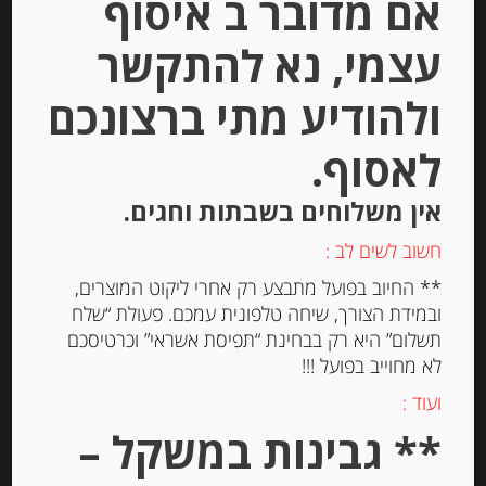
אם מדובר ב איסוף
עצמי, נא להתקשר
ולהודיע מתי ברצונכם
לאסוף.
אין משלוחים בשבתות וחגים.
גבינת גורגונזולה דולצ’ה 200 גרם 27%
חשוב לשים לב :
שומן DEFENDI Gorgonzola dolce
** החיוב בפועל מתבצע רק אחרי ליקוט המוצרים,
DOP
ובמידת הצורך, שיחה טלפונית עמכם. פעולת “שלח
תשלום” היא רק בבחינת “תפיסת אשראי” וכרטיסכם
-
לא מחוייב בפועל !!!
₪
32.00
מחיר ל 100 גרם: 16.00 ש"ח
ועוד :
** גבינות במשקל –