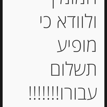
ולוודא כי
גבינת גורגונזולה עם מסקרפונה 200
גרם 26% שומן DEFENDI
Gorgonzola e Mascarpone
מופיע
-
₪
41.00
מחיר ל 100 גרם:20.50 ש"ח
תשלום
יחידות
הוספה לסל
עבורו!!!!!!!