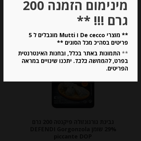
מינימום הזמנה 200
יחידות
גרם !!! **
הוספה לסל
** מוצרי De cecco ו Mutti מוגבלים ל 5
פריטים בסה״כ מכל הסוגים **
**
התמונות באתר בכלל, ובחנות האינטרנטית
בפרט,
להמחשה בלבד
. יתכנו שינויים במראה
הפריטים.
גבינת גורגונזולה פיקנטה 200 גרם
29% שומן DEFENDI Gorgonzola
piccante DOP