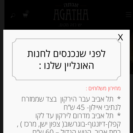
0
X
לפני שנכנסים לחנות
האונליין שלנו :
מחירון משלוחים :
גבינות קשות
* תל אביב עבר הירקון בצד שממזרח
לנתיבי איילון- 45 ש”ח
* תל אביב מדרום לירקון עד לקו
קפלן-דיזנגוף-בוגרשוב( צפון ישן, מרכז ) ,
למיין לפי פופולריות
רמת אביב, הגוש הגדול – 60 ש”ח