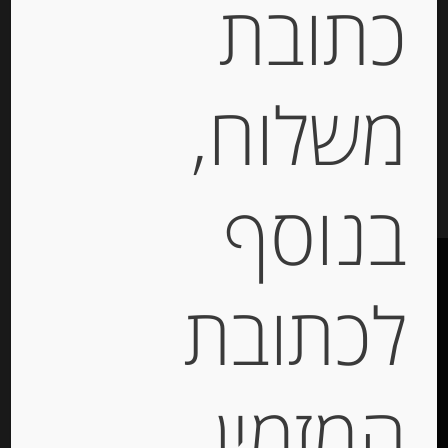
כתובת
₪
14.00
משלוח,
יחידות
הוספה לסל
בנוסף
לכתובת
תקנון האתר
המזמין
הצהרת נגישות
האתר עוצב ונבנה ע”י –
דיגיטל אקספרס מרקטינג