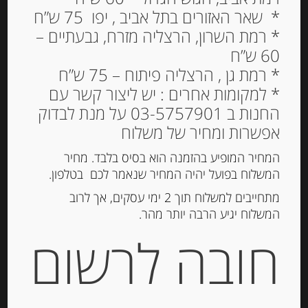
* שאר האזורים בתל אביב , יפו 75 ש”ח
* רמת השרון, הרצליה מזרח, גבעתיים –
60 ש”ח
Out of
Stock
* רמת גן , הרצליה פיתוח – 75 ש”ח
* למקומות אחרים : יש ליצור קשר עם
החנות ב 03-5757901 על מנת לבדוק
אפשרות ומחיר של משלוח
המחיר המופיע בהזמנה הוא בסיס בלבד. מחיר
המשלוח בפועל יהיה המחיר שנאמר לכם בטלפון.
מתחייבים למשלוח תוך 2 ימי עסקים, אך לרוב
המשלוח יגיע הרבה יותר מהר.
גבינת כבשים “ריקוטה סאלטה” מגורדת
חובה לרשום
20% שומן ZAPPALA
-