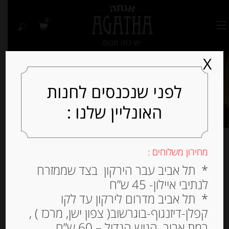
0
X
לפני שנכנסים לחנות
האונליין שלנו :
מחירון משלוחים :
חמוצים ומוחמצים
* תל אביב עבר הירקון בצד שממזרח
לנתיבי איילון- 45 ש”ח
* תל אביב מדרום לירקון עד לקו
קפלן-דיזנגוף-בוגרשוב( צפון ישן, מרכז ) ,
למיין לפי פופולריות
רמת אביב, הגוש הגדול – 60 ש”ח