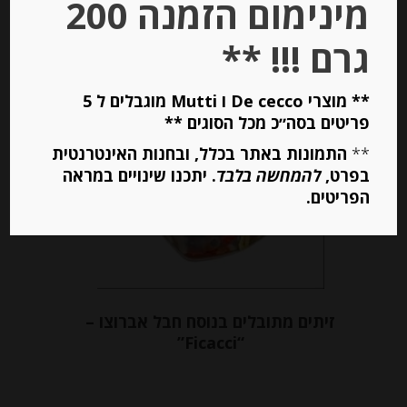
מינימום הזמנה 200
הוספה לסל
גרם !!! **
Out of
** מוצרי De cecco ו Mutti מוגבלים ל 5
Stock
פריטים בסה״כ מכל הסוגים **
**
התמונות באתר בכלל, ובחנות האינטרנטית
בפרט,
להמחשה בלבד
. יתכנו שינויים במראה
הפריטים.
זיתים מתובלים בנוסח חבל אברוצו –
“Ficacci”
-