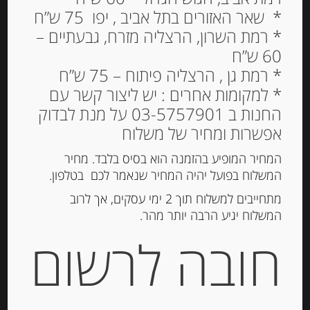
* שאר האזורים בתל אביב , יפו 75 ש”ח
* רמת השרון, הרצליה מזרח, גבעתיים –
60 ש”ח
Out of
Stock
* רמת גן , הרצליה פיתוח – 75 ש”ח
* למקומות אחרים : יש ליצור קשר עם
החנות ב 03-5757901 על מנת לבדוק
אפשרות ומחיר של משלוח
המחיר המופיע בהזמנה הוא בסיס בלבד. מחיר
המשלוח בפועל יהיה המחיר שנאמר לכם בטלפון.
מתחייבים למשלוח תוך 2 ימי עסקים, אך לרוב
המשלוח יגיע הרבה יותר מהר.
זיתים ירוקים ממולאים בשום –
חובה לרשום
“Ficacci”
-