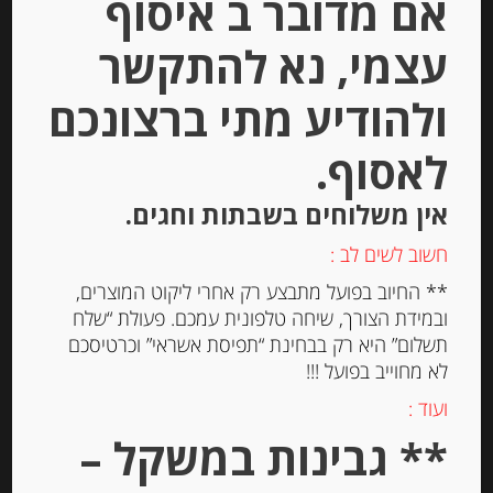
אם מדובר ב איסוף
עצמי, נא להתקשר
ולהודיע מתי ברצונכם
לאסוף.
אין משלוחים בשבתות וחגים.
זיתים שחורים טבעיים בנוסח אמיליה
רומנה – “Ficacci”
חשוב לשים לב :
** החיוב בפועל מתבצע רק אחרי ליקוט המוצרים,
ובמידת הצורך, שיחה טלפונית עמכם. פעולת “שלח
-
תשלום” היא רק בבחינת “תפיסת אשראי” וכרטיסכם
₪
38.00
לא מחוייב בפועל !!!
ועוד :
** גבינות במשקל –
יחידות