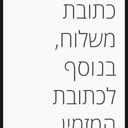
כתובת
סרוולד
משלוח,
-
בנוסף
₪
29.10
לכתובת
המחיר ל-100 גר
הוספה לסל
המזמין