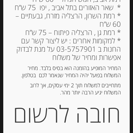
מבושלים, בסגנון ספרדי או איטלקי, צ׳וריסוס, סוגי
* שאר האזורים בתל אביב , יפו 75 ש”ח
סלמי , פרושוטו , קופה, גואנצ’לה, פאנצ’טה ועוד.
* רמת השרון, הרצליה מזרח, גבעתיים –
לברור המלאי כרגע, נא להזמין בטלפון 03-
60 ש”ח
5757901
* רמת גן , הרצליה פיתוח – 75 ש”ח
* למקומות אחרים : יש ליצור קשר עם
החנות ב 03-5757901 על מנת לבדוק
למיין לפי פופולריות
אפשרות ומחיר של משלוח
המחיר המופיע בהזמנה הוא בסיס בלבד. מחיר
המשלוח בפועל יהיה המחיר שנאמר לכם בטלפון.
מתחייבים למשלוח תוך 2 ימי עסקים, אך לרוב
המשלוח יגיע הרבה יותר מהר.
חובה לרשום