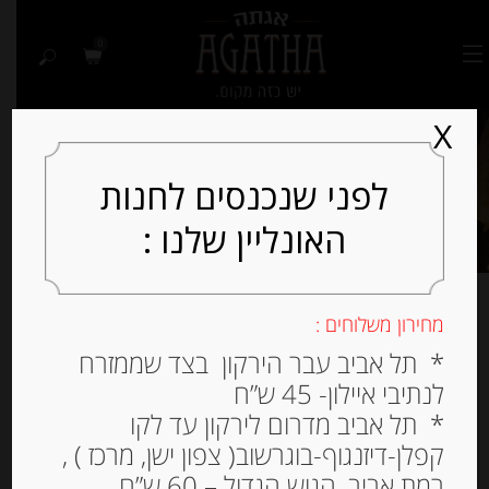
0
X
לפני שנכנסים לחנות
האונליין שלנו :
מחירון משלוחים :
נקניקים
* תל אביב עבר הירקון בצד שממזרח
לנתיבי איילון- 45 ש”ח
* תל אביב מדרום לירקון עד לקו
קפלן-דיזנגוף-בוגרשוב( צפון ישן, מרכז ) ,
ניתן להזמין נקניקי איכות מיושנים, כבושים או
רמת אביב, הגוש הגדול – 60 ש”ח