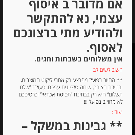
אם מדובר ב איסוף
המחיר ל-100 גר
עצמי, נא להתקשר
הוספה לסל
ולהודיע מתי ברצונכם
לאסוף.
אין משלוחים בשבתות וחגים.
חשוב לשים לב :
** החיוב בפועל מתבצע רק אחרי ליקוט המוצרים,
תקנון האתר
ובמידת הצורך, שיחה טלפונית עמכם. פעולת “שלח
הצהרת נגישות
תשלום” היא רק בבחינת “תפיסת אשראי” וכרטיסכם
לא מחוייב בפועל !!!
האתר עוצב ונבנה ע”י –
דיגיטל אקספרס מרקטינג
ועוד :
תקשורת מותג –
** גבינות במשקל –