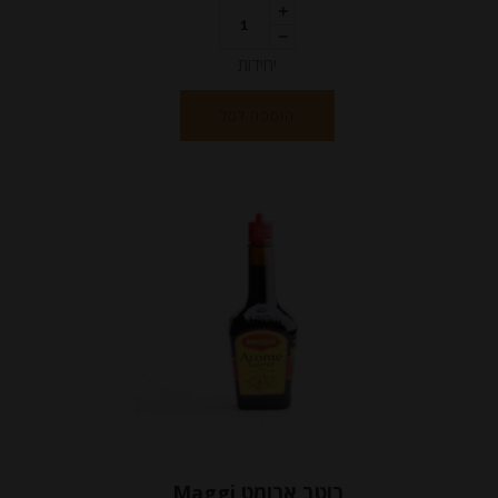
יחידות
הוספה לסל
רוטב ארומט Maggi