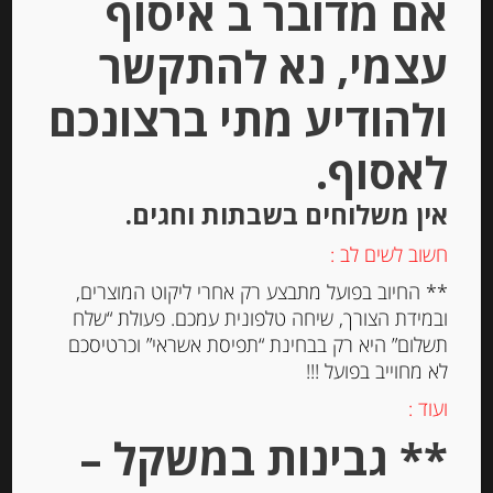
אם מדובר ב איסוף
עצמי, נא להתקשר
ולהודיע מתי ברצונכם
לאסוף.
אין משלוחים בשבתות וחגים.
רוטב איטלקי לתיבול ומרינדה “Ken’s
חשוב לשים לב :
Steak House”
** החיוב בפועל מתבצע רק אחרי ליקוט המוצרים,
ובמידת הצורך, שיחה טלפונית עמכם. פעולת “שלח
תשלום” היא רק בבחינת “תפיסת אשראי” וכרטיסכם
-
לא מחוייב בפועל !!!
₪
29.00
ועוד :
** גבינות במשקל –
יחידות