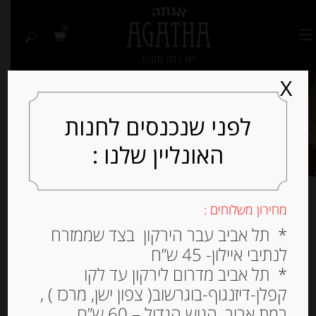
0
X
לפני שנכנסים לחנות
האונליין שלנו :
מחירון משלוחים :
רטבים וממרחים
* תל אביב עבר הירקון בצד שממזרח
לנתיבי איילון- 45 ש”ח
* תל אביב מדרום לירקון עד לקו
קפלן-דיזנגוף-בוגרשוב( צפון ישן, מרכז ) ,
למיין לפי פופולריות
רמת אביב, הגוש הגדול – 60 ש”ח