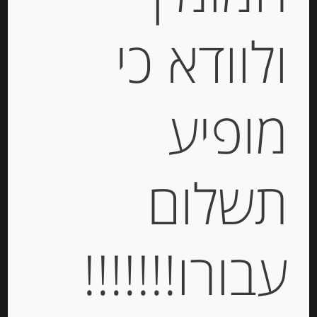
ולוודא כי
חומץ בלסמי מיושן עם דבש 125 גרם
של ACETAIA SERENI
מופיע
-
₪
97.00
מחיר ל 100 גרם: 77.60 ש"ח
תשלום
יחידות
הוספה לסל
עבורו!!!!!!!
Out of
Stock