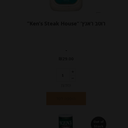
רוטב ראנץ’ “Ken’s Steak House”
-
₪
29.00
יחידות
הוספה לסל
Out of
Stock