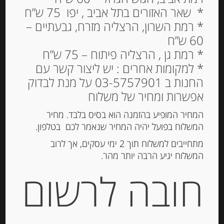
* שאר האזורים בתל אביב , יפו 75 ש”ח
* רמת השרון, הרצליה מזרח, גבעתיים –
60 ש”ח
* רמת גן , הרצליה פיתוח – 75 ש”ח
* למקומות אחרים : יש ליצור קשר עם
החנות ב 03-5757901 על מנת לבדוק
אפשרות ומחיר של משלוח
המחיר המופיע בהזמנה הוא בסיס בלבד. מחיר
המשלוח בפועל יהיה המחיר שנאמר לכם בטלפון.
מתחייבים למשלוח תוך 2 ימי עסקים, אך לרוב
המשלוח יגיע הרבה יותר מהר.
חומץ בלסמיקו מיושן 20 שנים 500 מ”ל
חובה לרשום
של SERENI ARTE ITALIANA
-