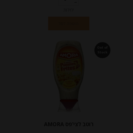
יחידות
הוספה לסל
Out of
Stock
רוטב לצי’פס AMORA