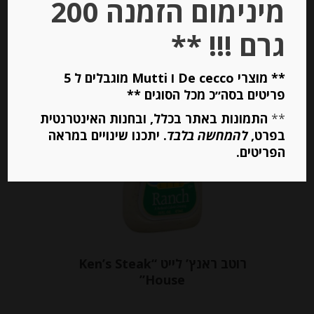
מינימום הזמנה 200
הוספה לסל
גרם !!! **
** מוצרי De cecco ו Mutti מוגבלים ל 5
Out of
פריטים בסה״כ מכל הסוגים **
Stock
**
התמונות באתר בכלל, ובחנות האינטרנטית
בפרט,
להמחשה בלבד
. יתכנו שינויים במראה
הפריטים.
רוטב ראנץ’ לייט “Ken’s Steak
House”