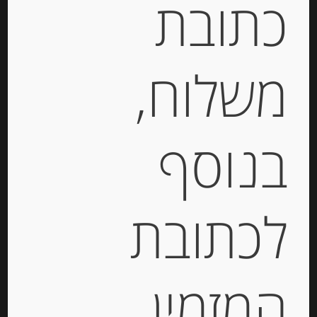
כתובת
-
₪
88.00
מחיר ל 100 גרם: 73.34 ש"ח
משלוח,
יחידות
בנוסף
הוספה לסל
לכתובת
המזמין