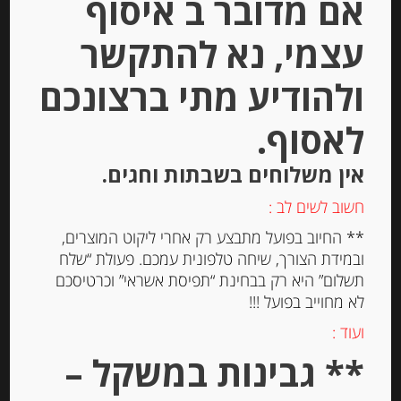
אם מדובר ב איסוף
עצמי, נא להתקשר
ולהודיע מתי ברצונכם
לאסוף.
אין משלוחים בשבתות וחגים.
חשוב לשים לב :
פילה אנשובי איטלקי 100 גרם בשמ”ז
** החיוב בפועל מתבצע רק אחרי ליקוט המוצרים,
של POLLASTRINI
ובמידת הצורך, שיחה טלפונית עמכם. פעולת “שלח
תשלום” היא רק בבחינת “תפיסת אשראי” וכרטיסכם
לא מחוייב בפועל !!!
-
ועוד :
₪
45.00
** גבינות במשקל –
מחיר ל 100 גרם: 45.00 ש"ח