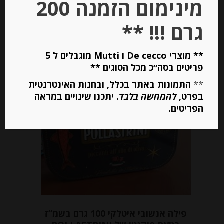
מינימום הזמנה 200
יחידות
גרם !!! **
הוספה לסל
** מוצרי De cecco ו Mutti מוגבלים ל 5
פריטים בסה״כ מכל הסוגים **
**
התמונות באתר בכלל, ובחנות האינטרנטית
בפרט,
להמחשה בלבד
. יתכנו שינויים במראה
הפריטים.
פילה אנשובי איטלקי 100 גרם בשמ”ז