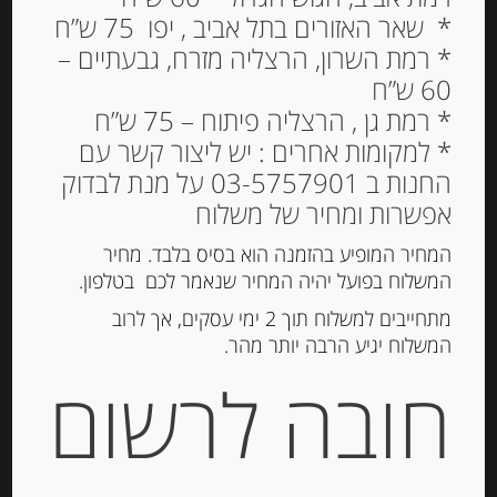
* שאר האזורים בתל אביב , יפו 75 ש”ח
למיין לפי פופולריות
* רמת השרון, הרצליה מזרח, גבעתיים –
60 ש”ח
* רמת גן , הרצליה פיתוח – 75 ש”ח
Out of
* למקומות אחרים : יש ליצור קשר עם
Stock
החנות ב 03-5757901 על מנת לבדוק
אפשרות ומחיר של משלוח
המחיר המופיע בהזמנה הוא בסיס בלבד. מחיר
המשלוח בפועל יהיה המחיר שנאמר לכם בטלפון.
מתחייבים למשלוח תוך 2 ימי עסקים, אך לרוב
המשלוח יגיע הרבה יותר מהר.
חובה לרשום
פילה אנשובי ספרדי 120 גרם בשמ”ז
SELECCION ESPECIAL DE
OLASAGASTI