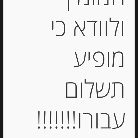
ולוודא כי
פילה אנשובי ספרדי מהים הקאנטברי
120 גרם בשמ”ז FILETES DE
ANCHOA OLASAGASTI
מופיע
-
₪
124.00
מחיר ל 100 גרם: 103.34 ש"ח
תשלום
יחידות
עבורו!!!!!!!
הוספה לסל