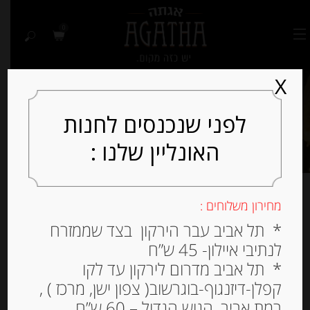
0
X
לפני שנכנסים לחנות
האונליין שלנו :
מחירון משלוחים :
דגים מעושנים ושימורי
* תל אביב עבר הירקון בצד שממזרח
לנתיבי איילון- 45 ש”ח
דגים
* תל אביב מדרום לירקון עד לקו
קפלן-דיזנגוף-בוגרשוב( צפון ישן, מרכז ) ,
רמת אביב, הגוש הגדול – 60 ש”ח