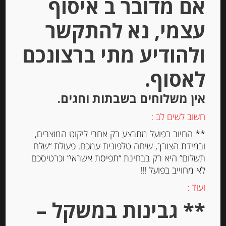
אם מדובר ב איסוף
עצמי, נא להתקשר
ולהודיע מתי ברצונכם
לאסוף.
עוגיות אלפחורס הוואנה ללא גלוטן
מצופות קקאו 70%, 220 גרם
אין משלוחים בשבתות וחגים.
ALFAJORES HAVANNA
חשוב לשים לב :
-
** החיוב בפועל מתבצע רק אחרי ליקוט המוצרים,
₪
73.00
ובמידת הצורך, שיחה טלפונית עמכם. פעולת “שלח
מחיר ל 100 גרם: 33.19 ש"ח
תשלום” היא רק בבחינת “תפיסת אשראי” וכרטיסכם
לא מחוייב בפועל !!!
ועוד :
יחידות
** גבינות במשקל –
הוספה לסל