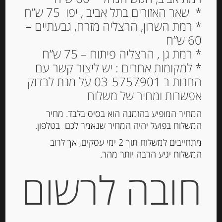
* שאר האזורים בתל אביב , יפו 75 ש”ח
* רמת השרון, הרצליה מזרח, גבעתיים –
60 ש”ח
* רמת גן , הרצליה פיתוח – 75 ש”ח
* למקומות אחרים : יש ליצור קשר עם
החנות ב 03-5757901 על מנת לבדוק
אפשרות ומחיר של משלוח
המחיר המופיע בהזמנה הוא בסיס בלבד. מחיר
המשלוח בפועל יהיה המחיר שנאמר לכם בטלפון.
עוגיות מיני הוואנטס הוואנה במילוי
מתחייבים למשלוח תוך 2 ימי עסקים, אך לרוב
ריבת חלב ובציפוי שוקולד, 5 יחידות
המשלוח יגיע הרבה יותר מהר.
MINI HAVANNETS HAVANNA
חובה לרשום
-
₪
41.00
מחיר ל 100 גרם:34.83 ש"ח