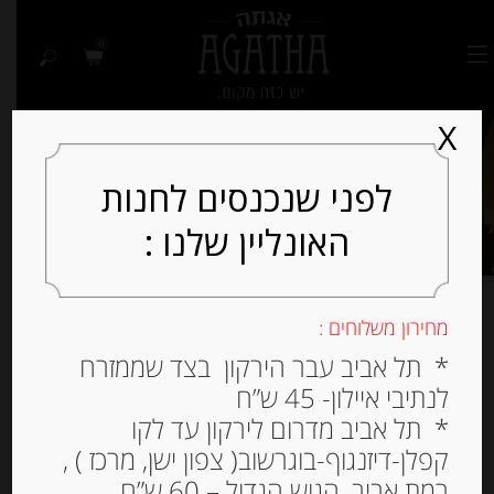
0
X
לפני שנכנסים לחנות
האונליין שלנו :
מחירון משלוחים :
מציג את כל 8 התוצאות
* תל אביב עבר הירקון בצד שממזרח
לנתיבי איילון- 45 ש”ח
למיין לפי פופולריות
* תל אביב מדרום לירקון עד לקו
קפלן-דיזנגוף-בוגרשוב( צפון ישן, מרכז ) ,
רמת אביב, הגוש הגדול – 60 ש”ח