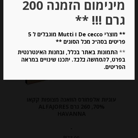
מינימום הזמנה 200
גרם !!! **
** מוצרי De cecco ו Mutti מוגבלים ל 5
פריטים בסה״כ מכל הסוגים **
**
התמונות באתר בכלל, ובחנות האינטרנטית
בפרט,
להמחשה בלבד
. יתכנו שינויים במראה
הפריטים.
עוגיות אלפחורס הוואנה מצופות קקאו
70%, 260 גרם ALFAJORES
HAVANNA
-
₪
73.00