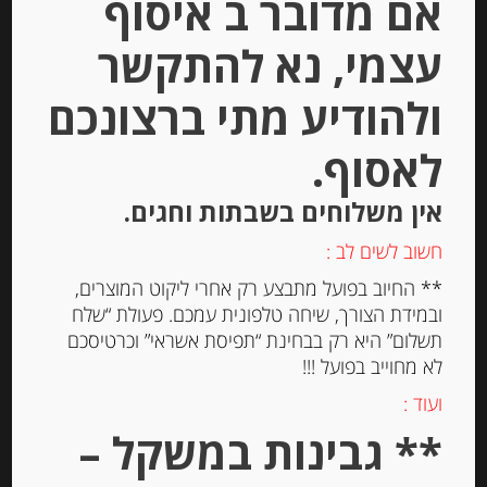
אם מדובר ב איסוף
עצמי, נא להתקשר
ולהודיע מתי ברצונכם
לאסוף.
סרדינים פורטוגזים 120 גרם בשמ”ז של
ANGELO PARODI
אין משלוחים בשבתות וחגים.
חשוב לשים לב :
-
** החיוב בפועל מתבצע רק אחרי ליקוט המוצרים,
₪
18.00
ובמידת הצורך, שיחה טלפונית עמכם. פעולת “שלח
מחיר ל 100 גרם: 15.00 ש"ח
תשלום” היא רק בבחינת “תפיסת אשראי” וכרטיסכם
לא מחוייב בפועל !!!
ועוד :
יחידות
** גבינות במשקל –
הוספה לסל