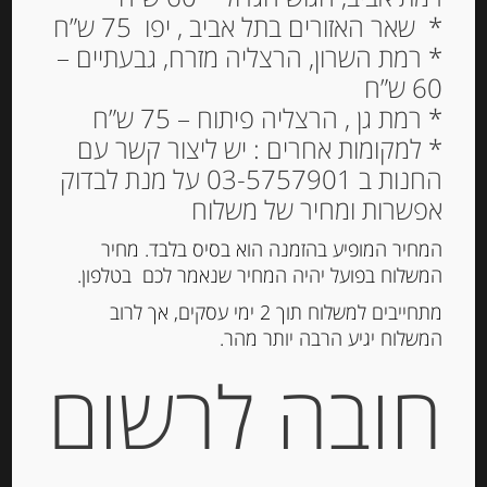
* שאר האזורים בתל אביב , יפו 75 ש”ח
Out of
Stock
* רמת השרון, הרצליה מזרח, גבעתיים –
60 ש”ח
* רמת גן , הרצליה פיתוח – 75 ש”ח
* למקומות אחרים : יש ליצור קשר עם
החנות ב 03-5757901 על מנת לבדוק
אפשרות ומחיר של משלוח
המחיר המופיע בהזמנה הוא בסיס בלבד. מחיר
המשלוח בפועל יהיה המחיר שנאמר לכם בטלפון.
סרדינים 120 גרם בשמ”ז של
מתחייבים למשלוח תוך 2 ימי עסקים, אך לרוב
DELICIUS
המשלוח יגיע הרבה יותר מהר.
חובה לרשום
-
₪
24.00
מחיר ל 100 גרם: 20.00 ש"ח