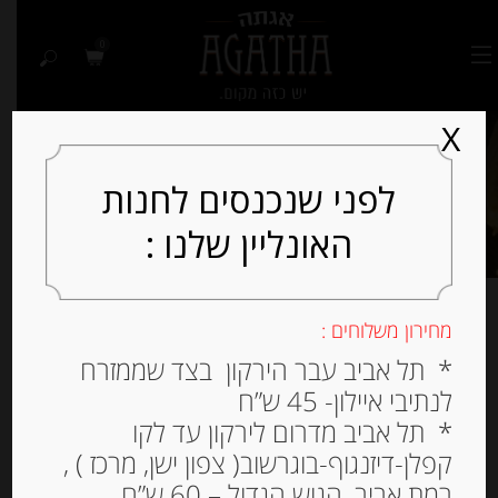
0
X
לפני שנכנסים לחנות
האונליין שלנו :
מחירון משלוחים :
מציג 1–24 מתוך 57 תוצאות
* תל אביב עבר הירקון בצד שממזרח
לנתיבי איילון- 45 ש”ח
למיין לפי פופולריות
* תל אביב מדרום לירקון עד לקו
קפלן-דיזנגוף-בוגרשוב( צפון ישן, מרכז ) ,
רמת אביב, הגוש הגדול – 60 ש”ח