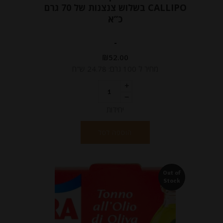
CALLIPO בשלוש צנצנות של 70 גרם
כ”א
-
₪
52.00
מחיר ל 100 גרם: 24.78 ש"ח
יחידות
הוספה לסל
Out of
Stock