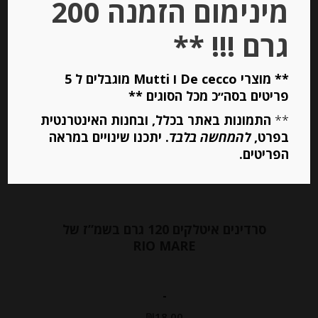
מינימום הזמנה 200
גרם !!! **
Out of
Stock
** מוצרי De cecco ו Mutti מוגבלים ל 5
פריטים בסה״כ מכל הסוגים **
**
התמונות באתר בכלל, ובחנות האינטרנטית
בפרט,
להמחשה בלבד
. יתכנו שינויים במראה
הפריטים.
סרדינים איטלקים 120 גרם בשמ”ז של
RIO MARE
-
₪
18.00