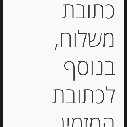
כתובת
יחידות
משלוח,
הוספה לסל
Out of
בנוסף
Stock
לכתובת
המזמין
סרדינים 135 גרם בשמ”ז של BELLE