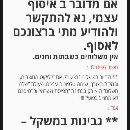
אם מדובר ב איסוף
עצמי, נא להתקשר
ולהודיע מתי ברצונכם
לאסוף.
פראלין באצ’י בשלושה טעמים 200 גרם
BACI
אין משלוחים בשבתות וחגים.
חשוב לשים לב :
-
** החיוב בפועל מתבצע רק אחרי ליקוט המוצרים,
₪
84.00
ובמידת הצורך, שיחה טלפונית עמכם. פעולת “שלח
מחיר ל 100 גרם: 42.00 ש"ח
תשלום” היא רק בבחינת “תפיסת אשראי” וכרטיסכם
לא מחוייב בפועל !!!
ועוד :
יחידות
** גבינות במשקל –
הוספה לסל