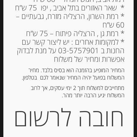
* שאר האזורים בתל אביב , יפו 75 ש”ח
* רמת השרון, הרצליה מזרח, גבעתיים –
60 ש”ח
* רמת גן , הרצליה פיתוח – 75 ש”ח
* למקומות אחרים : יש ליצור קשר עם
החנות ב 03-5757901 על מנת לבדוק
אפשרות ומחיר של משלוח
המחיר המופיע בהזמנה הוא בסיס בלבד. מחיר
המשלוח בפועל יהיה המחיר שנאמר לכם בטלפון.
פראלין באצ’י קלאסיקו 200 גרם BACI
מתחייבים למשלוח תוך 2 ימי עסקים, אך לרוב
המשלוח יגיע הרבה יותר מהר.
חובה לרשום
-
₪
84.00
מחיר ל 100 גרם: 42.00 ש"ח