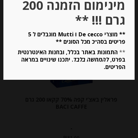
מינימום הזמנה 200
גרם !!! **
** מוצרי De cecco ו Mutti מוגבלים ל 5
פריטים בסה״כ מכל הסוגים **
**
התמונות באתר בכלל, ובחנות האינטרנטית
בפרט,
להמחשה בלבד
. יתכנו שינויים במראה
הפריטים.
פראלין באצ’י קפה 70% קקאו 200 גרם
BACI CAFFE
-
₪
81.00