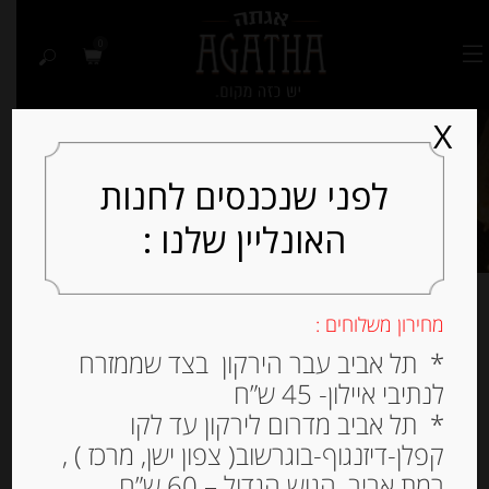
0
X
לפני שנכנסים לחנות
האונליין שלנו :
מחירון משלוחים :
מציג את כל 7 התוצאות
* תל אביב עבר הירקון בצד שממזרח
לנתיבי איילון- 45 ש”ח
למיין לפי פופולריות
* תל אביב מדרום לירקון עד לקו
קפלן-דיזנגוף-בוגרשוב( צפון ישן, מרכז ) ,
רמת אביב, הגוש הגדול – 60 ש”ח