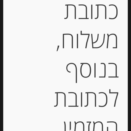
כתובת
יחידות
משלוח,
הוספה לסל
בנוסף
לכתובת
המזמין
פראלין באצ’י 70% קקאו 200 גרם