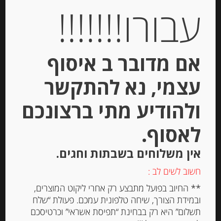
עבורו!!!!!!!
אם מדובר ב איסוף
ממרח פסטו בזיליקום אורגני Cipriani
עצמי, נא להתקשר
ולהודיע מתי ברצונכם
-
לאסוף.
₪
41.00
אין משלוחים בשבתות וחגים.
חשוב לשים לב :
יחידות
** החיוב בפועל מתבצע רק אחרי ליקוט המוצרים,
ובמידת הצורך, שיחה טלפונית עמכם. פעולת “שלח
הוספה לסל
תשלום” היא רק בבחינת “תפיסת אשראי” וכרטיסכם