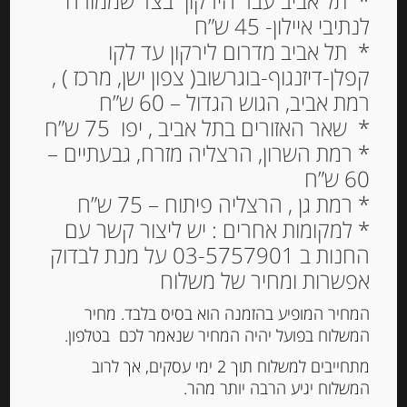
* תל אביב עבר הירקון בצד שממזרח
לנתיבי איילון- 45 ש”ח
* תל אביב מדרום לירקון עד לקו
קפלן-דיזנגוף-בוגרשוב( צפון ישן, מרכז ) ,
רמת אביב, הגוש הגדול – 60 ש”ח
* שאר האזורים בתל אביב , יפו 75 ש”ח
* רמת השרון, הרצליה מזרח, גבעתיים –
60 ש”ח
* רמת גן , הרצליה פיתוח – 75 ש”ח
* למקומות אחרים : יש ליצור קשר עם
שמן זית איטלקי 250 מ”ל כתית מעולה
החנות ב 03-5757901 על מנת לבדוק
בארומת בזיליקום
אפשרות ומחיר של משלוח
המחיר המופיע בהזמנה הוא בסיס בלבד. מחיר
המשלוח בפועל יהיה המחיר שנאמר לכם בטלפון.
-
₪
49.00
מתחייבים למשלוח תוך 2 ימי עסקים, אך לרוב
מחיר ל 100 גרם: 19.60 ש"ח
המשלוח יגיע הרבה יותר מהר.