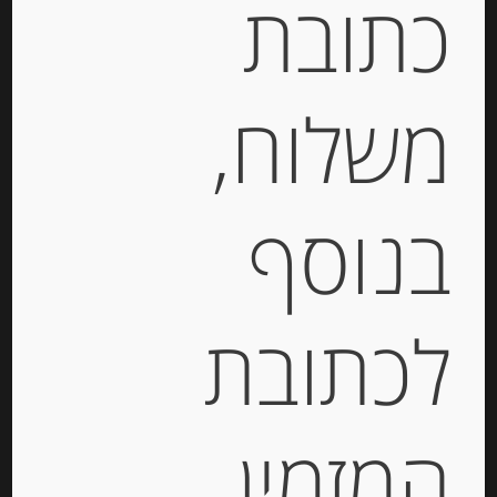
כתובת
יחידות
הוספה לסל
משלוח,
בנוסף
לכתובת
המזמין
תרסיס חומץ יין אדום מיושן לתיבול