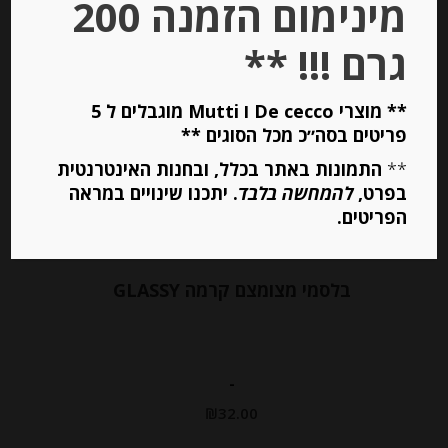
מינימום הזמנה 200
גרם !!! **
** מוצרי De cecco ו Mutti מוגבלים ל 5
פריטים בסה״כ מכל הסוגים **
**
התמונות באתר בכלל, ובחנות האינטרנטית
בפרט,
להמחשה בלבד
. יתכנו שינויים במראה
הפריטים.
בלסמי מצומצם קרמה GLASSY
-
₪
32.00