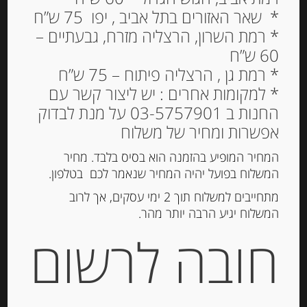
* שאר האזורים בתל אביב , יפו 75 ש”ח
Out of
Stock
* רמת השרון, הרצליה מזרח, גבעתיים –
60 ש”ח
* רמת גן , הרצליה פיתוח – 75 ש”ח
* למקומות אחרים : יש ליצור קשר עם
החנות ב 03-5757901 על מנת לבדוק
אפשרות ומחיר של משלוח
המחיר המופיע בהזמנה הוא בסיס בלבד. מחיר
המשלוח בפועל יהיה המחיר שנאמר לכם בטלפון.
תרסיס חומץ יין לבן מיושן לתיבול
מתחייבים למשלוח תוך 2 ימי עסקים, אך לרוב
המשלוח יגיע הרבה יותר מהר.
חובה לרשום
-
₪
35.00