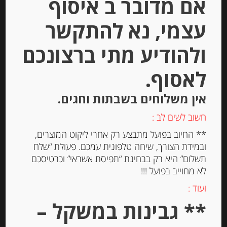
אם מדובר ב איסוף
עצמי, נא להתקשר
ולהודיע מתי ברצונכם
בלסמי מצומצם קרמה
לאסוף.
אין משלוחים בשבתות וחגים.
חשוב לשים לב :
-
₪
32.00
** החיוב בפועל מתבצע רק אחרי ליקוט המוצרים,
ובמידת הצורך, שיחה טלפונית עמכם. פעולת “שלח
תשלום” היא רק בבחינת “תפיסת אשראי” וכרטיסכם
לא מחוייב בפועל !!!
יחידות
ועוד :
** גבינות במשקל –
הוספה לסל