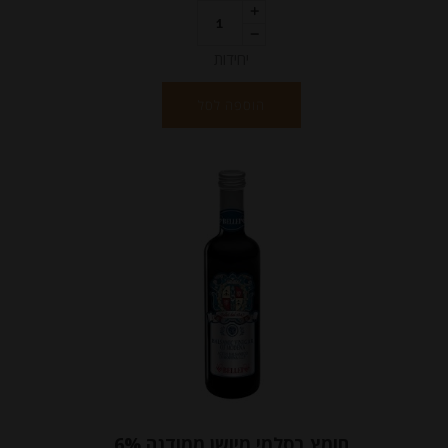
יחידות
הוספה לסל
חומץ בסלמי מיושן ממודנה 6%