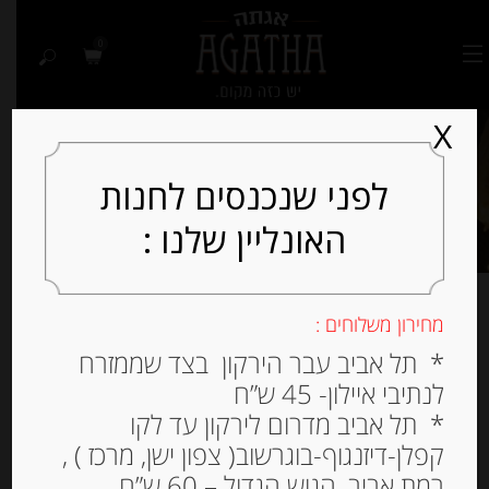
0
X
לפני שנכנסים לחנות
האונליין שלנו :
מחירון משלוחים :
מציג 1–24 מתוך 25 תוצאות
* תל אביב עבר הירקון בצד שממזרח
לנתיבי איילון- 45 ש”ח
למיין לפי פופולריות
* תל אביב מדרום לירקון עד לקו
קפלן-דיזנגוף-בוגרשוב( צפון ישן, מרכז ) ,
רמת אביב, הגוש הגדול – 60 ש”ח