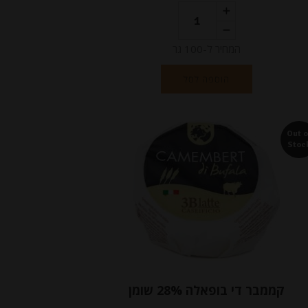
המחיר ל-100 גר
הוספה לסל
Out o
Stoc
קממבר די בופאלה 28% שומן