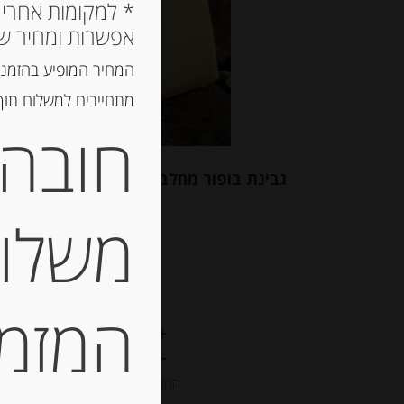
אפשרות ומחיר ש
המחיר המופיע בהזמנה
מתחייבים למשלוח תוך 2 ימי עסקים, אך לרוב המשלוח יגיע הרבה יותר מ
חובה 
גבינת בופור מחלב קיץ BEAUFORT D’ETE
משלוח
-
₪
30.50
המזמין
המחיר ל-100 גר