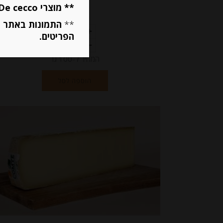
** מוצרי De cecco ו Mutti מוגבלים ל 5 פריטים בסה״כ מכל הסוגים **
₪
18.00
**
התמונות באתר ב
הפריטים.
המחיר ל-100 גר
הוספה לסל