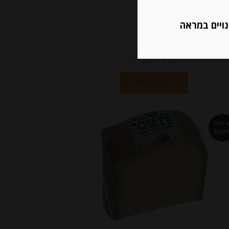
₪
21.00
נויים במראה
המחיר ל-100 גר
הוספה לסל
Out o
Stoc