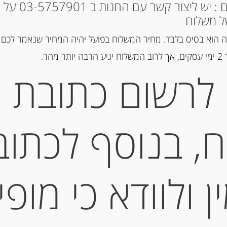
* למקומות אחרים : י
ל משלוח
 הוא בסיס בלבד. מחיר המשלוח בפועל יהיה המחיר שנאמר לכם 
הר.
לרשום כתובת
גבינת מורבייה מסורתית עם פס הפחם
באמצע -חלב בקר MORBIER
no al Tartufo” – “Central”
, בנוסף לכתוב
-
₪
30.50
 ולוודא כי מופי
מחיר ל 100 גרם: 30.50 ש"ח
המחיר ל-100 גר