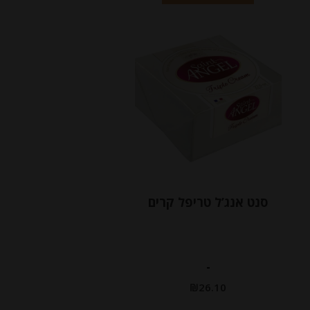
סנט אנג’ל טריפל קרים
-
₪
26.10