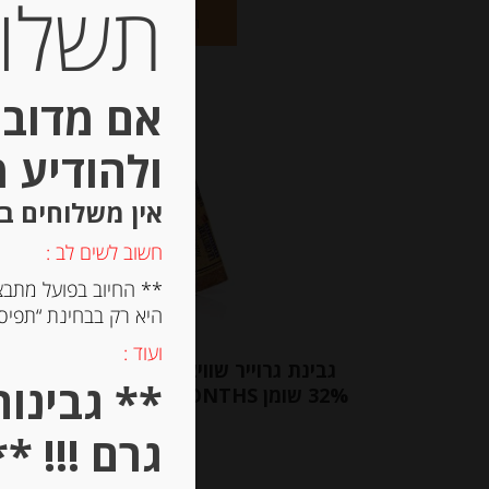
תשלום 
הוספה לסל
אם מדובר
ולהודיע 
אין משלוחים ב
חשוב לשים לב :
** החיוב בפועל מתבצ
היא רק בבחינת “תפיסת
ועוד :
גבינת גרוייר שוויצרית מיושנת 14 חו
32% שומן SWISS GRUYERE 14 MONTHS
גרם !!! **
-