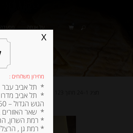
0
על אגתה
מסעדה
X
ל
מחירון משלוחים :
* תל אביב עבר הירק
מציג 1–24 מתוך 123 תוצאות
* תל אביב מדרום ל
הגוש הגדול – 60 ש”ח
* שאר האזורים בתל א
* רמת השרון, הרצלי
* רמת גן , הרצליה פי