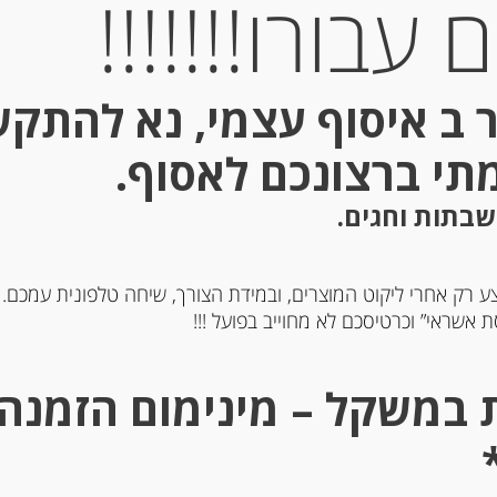
עבורו!!!!!!!
הוספה לסל
 ב איסוף עצמי, נא להתק
Out of
Stock
מתי ברצונכם לאסוף.
שבתות וחגים.
ע רק אחרי ליקוט המוצרים, ובמידת הצורך, שיחה טלפונית עמכם.
 אשראי” וכרטיסכם לא מחוייב בפועל !!!
דשים
גבינת גרוייר שוויצרית מיושנת 16 חודשים
32% שומן SWISS GRUYERE 16 MONTHS
32% שומן  18 MONTHS
-