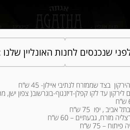
חנות אונליין
קייטרינג
ה
פני שנכנסים לחנות האונליין שלנו :
ון בצד שממזרח לנתיבי איילון- 45 ש”ח
ירקון עד לקו קפלן-דיזנגוף-בוגרשוב( צפון ישן, מרכ
ביב , יפו 75 ש”ח
ה מזרח, גבעתיים – 60 ש”ח
תוח – 75 ש”ח