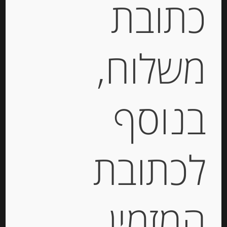
כתובת
המחיר ל-100 גר
הוספה לסל
משלוח,
בנוסף
לכתובת
המזמין
גבינת מאסדאם עזים Maasdammer