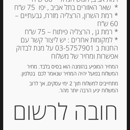
* שאר האזורים בתל אביב , יפו 75 ש”ח
* רמת השרון, הרצליה מזרח, גבעתיים –
60 ש”ח
* רמת גן , הרצליה פיתוח – 75 ש”ח
* למקומות אחרים : יש ליצור קשר עם
החנות ב 03-5757901 על מנת לבדוק
אפשרות ומחיר של משלוח
המחיר המופיע בהזמנה הוא בסיס בלבד. מחיר
המשלוח בפועל יהיה המחיר שנאמר לכם בטלפון.
גבינת גאודה עיזים עם כמהין Goats
מתחייבים למשלוח תוך 2 ימי עסקים, אך לרוב
cheese Truffle
המשלוח יגיע הרבה יותר מהר.
חובה לרשום
-
₪
31.00