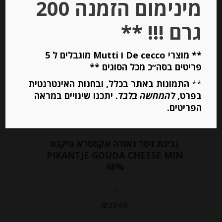
מינימום הזמנה 200
גרם !!! **
** מוצרי De cecco ו Mutti מוגבלים ל 5
פריטים בסה״כ מכל הסוגים **
**
התמונות באתר בכלל, ובחנות האינטרנטית
בפרט,
להמחשה בלבד
. יתכנו שינויים במראה
הפריטים.
גבינת ויסר גאודה אקסטרא פיקנט
PIKANTJE GOUDA CHEESE MIN
48%
-
₪
23.00