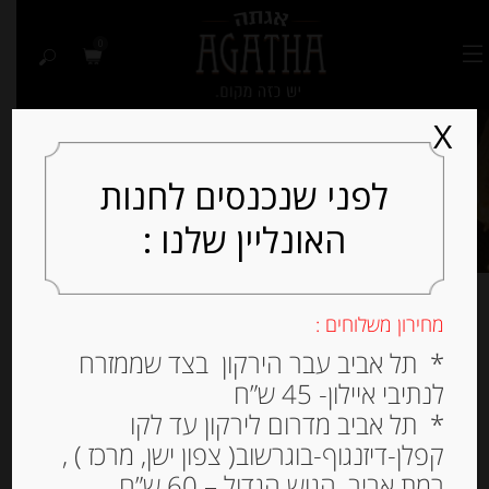
0
X
לפני שנכנסים לחנות
האונליין שלנו :
מחירון משלוחים :
מציג 73–96 מתוך 123 תוצאות
* תל אביב עבר הירקון בצד שממזרח
לנתיבי איילון- 45 ש”ח
למיין לפי פופולריות
* תל אביב מדרום לירקון עד לקו
קפלן-דיזנגוף-בוגרשוב( צפון ישן, מרכז ) ,
רמת אביב, הגוש הגדול – 60 ש”ח