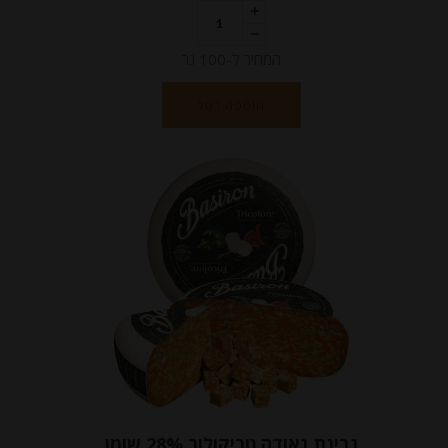
המחיר ל-100 גר
הוספה לסל
גבינת גאודה טריקולור 28% שומן