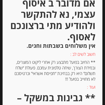
אם מדובר ב איסוף
עצמי, נא להתקשר
ולהודיע מתי ברצונכם
גבינת הומאג’ בלייחן עזים מיושנת
לאסוף.
VELDHUYZEN TRADITION
אין משלוחים בשבתות וחגים.
חשוב לשים לב :
-
₪
21.00
** החיוב בפועל מתבצע רק אחרי ליקוט המוצרים,
ובמידת הצורך, שיחה טלפונית עמכם. פעולת “שלח
תשלום” היא רק בבחינת “תפיסת אשראי” וכרטיסכם
לא מחוייב בפועל !!!
המחיר ל-100 גר
ועוד :
** גבינות במשקל –
הוספה לסל