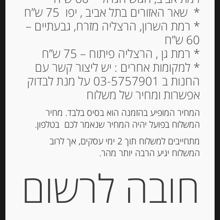
* שאר האזורים בתל אביב , יפו 75 ש”ח
Out of
Stock
* רמת השרון, הרצליה מזרח, גבעתיים –
60 ש”ח
* רמת גן , הרצליה פיתוח – 75 ש”ח
* למקומות אחרים : יש ליצור קשר עם
החנות ב 03-5757901 על מנת לבדוק
אפשרות ומחיר של משלוח
המחיר המופיע בהזמנה הוא בסיס בלבד. מחיר
המשלוח בפועל יהיה המחיר שנאמר לכם בטלפון.
פילה טונה כחולת סנפיר בשמן זית 190
מתחייבים למשלוח תוך 2 ימי עסקים, אך לרוב
גרם “Olasagasti”
המשלוח יגיע הרבה יותר מהר.
חובה לרשום
-
₪
79.00