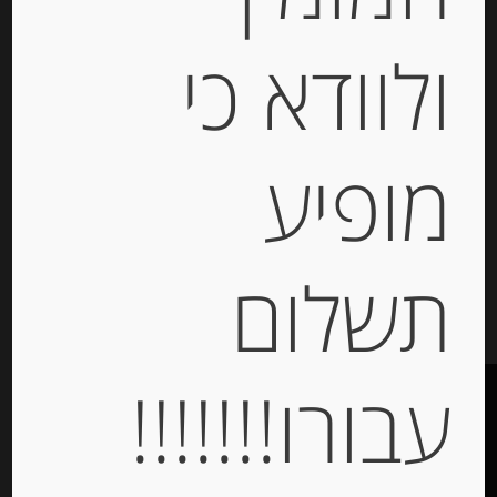
גרם “Olasagasti”
ולוודא כי
-
₪
68.00
מופיע
יחידות
תשלום
הוספה לסל
עבורו!!!!!!!