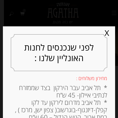
0
X
לפני שנכנסים לחנות
האונליין שלנו :
מחירון משלוחים :
מציג את כל 2 התוצאות
* תל אביב עבר הירקון בצד שממזרח
לנתיבי איילון- 45 ש”ח
למיין לפי פופולריות
* תל אביב מדרום לירקון עד לקו
קפלן-דיזנגוף-בוגרשוב( צפון ישן, מרכז ) ,
רמת אביב, הגוש הגדול – 60 ש”ח