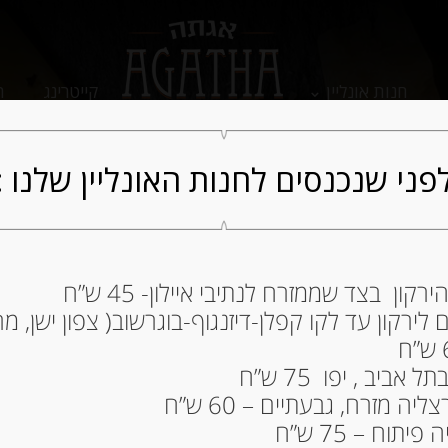
חנות אונליין
קייטרינג
ה
פני שנכנסים לחנות האונליין שלנו :
ון בצד שממזרח לנתיבי איילון- 45 ש”ח
ירקון עד לקו קפלן-דיזנגוף-בוגרשוב( צפון ישן, מרכ
ביב , יפו 75 ש”ח
ה מזרח, גבעתיים – 60 ש”ח
תוח – 75 ש”ח