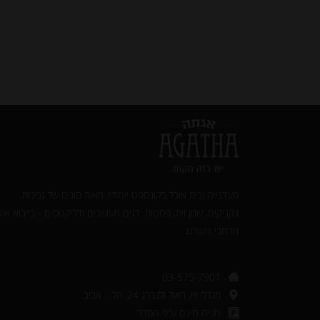
מעדנייה ובית אוכל בקונספט ייחודי. מאות סוגים של גבינות,
נקניקים, שמן זית, פסטות, דגים מעושנים ודליקטסים - בייבוא איש
מרחבי העולם.‎
03-575-7901
מגדלי זיו, ראול ולנברג 24, תל – אביב
חניה חינם ע”פ הסדר