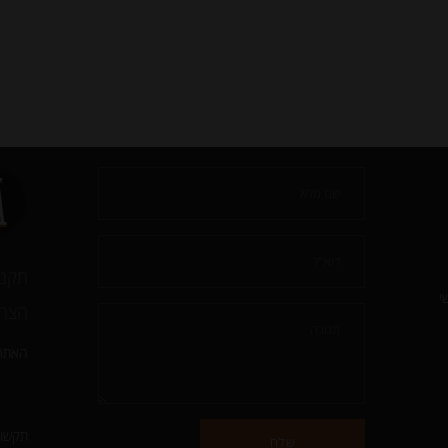
תקנו
י
הצהר
האתר 
תקשור