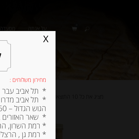
0
על אגתה
מסעדה
X
ל
מחירון משלוחים :
* תל אביב עבר הירק
מציג את כל 10 התוצאות
* תל אביב מדרום ל
הגוש הגדול – 60 ש”ח
* שאר האזורים בתל א
* רמת השרון, הרצלי
* רמת גן , הרצליה פי