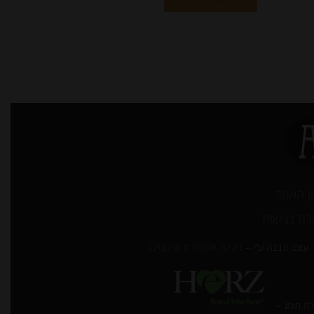
ן האתר
ת נגישות
עוצב ונבנה ע”י –
דיגיטל אקספרס מרקטינג
ת מותג –