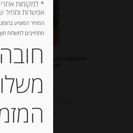
אפשרות ומחיר ש
המחיר המופיע בהזמנה
מתחייבים למשלוח תוך 2 ימי עסקים, אך לרוב המשלוח יגיע הרבה יותר מ
חובה 
פילה טונה לבנה בשמן זית 1500 גרם
“Olasagasti”
משלוח
-
₪
302.00
המזמין
מחיר ל 100 גרם: 20.14 ש"ח
יחידות