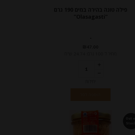
פילה טונה בהירה במים 190 גרם
“Olasagasti”
-
₪
47.00
מחיר ל 100 גרם: 24.74 ש"ח
יחידות
הוספה לסל
Out o
Stoc