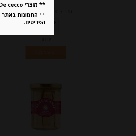
** מוצרי De cecco ו Mutti מוגבלים ל 5 פריטים בסה״כ מכל הסוגים **
₪
43.00
מחיר ל 100 גרם: 21.50 ש"ח
**
התמונות באתר ב
הפריטים.
יחידות
הוספה לסל