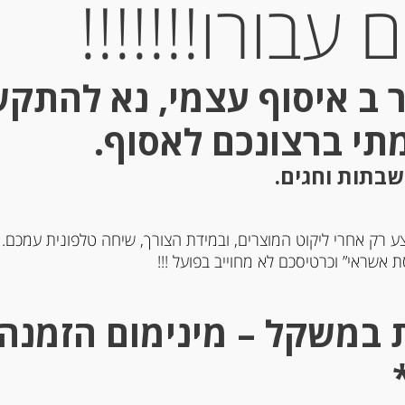
עבורו!!!!!!!
הוספה לסל
 ב איסוף עצמי, נא להתק
f
k
מתי ברצונכם לאסוף.
שבתות וחגים.
ע רק אחרי ליקוט המוצרים, ובמידת הצורך, שיחה טלפונית עמכם.
 אשראי” וכרטיסכם לא מחוייב בפועל !!!
בשמן זית 200 גרם
פילה טונה צהובת סנפיר בשמן זית 120 גרם
פיל
“Olasagasti”
-