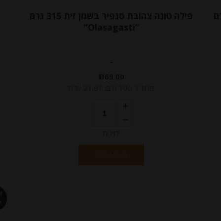
בשמן זית 820 גרם
פילה טונה צהובת סנפיר בשמן זית 315 גרם
“Olasagasti”
-
₪
69.00
מחיר ל 100 גרם: 21.91 ש"ח
יחידות
הוספה לסל
f
k