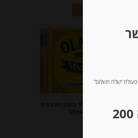
הוספה לסל
שר
Out o
Stoc
 פעולת “שלח תשלום”
ה בטן טונה צהובת סנפיר בשמן זית כתית
** גבינות במשקל – מינימום הזמנה 200
מעולה “Olasagasti”
-