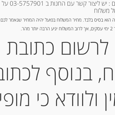
* למקומות אחרים : י
ל משלוח
 הוא בסיס בלבד. מחיר המשלוח בפועל יהיה המחיר שנאמר לכם 
הר.
לרשום כתובת
פילה טונה לבנה בשמן זית 820 גרם
“Olasagasti”
, בנוסף לכתוב
-
₪
245.00
 ולוודא כי מופי
מחיר ל 100 גרם: 29.88 ש"ח
יחידות