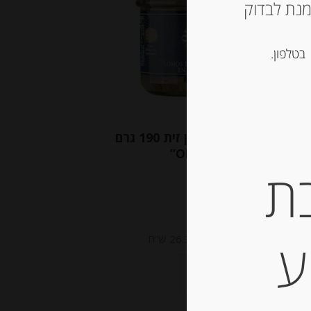
ש ליצור קשר עם החנות ב 03-5757901 על מנת לבדוק
בטלפון.
פילה טונה לבנה בשמן זית 190 גרם
“Olasagasti”
ת
-
₪
50.00
ע
מחיר ל 100מ"ל : 26.32 ש"ח
יחידות