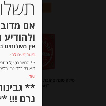
תשלום 
הוספה לסל
אם מדובר
ולהודיע 
אין משלוחים ב
חשוב לשים לב :
** החיוב בפועל מתבצ
היא רק בבחינת “תפיסת
ועוד :
פילה טונה צהובת סנפיר 
“Olasagasti”
גרם !!! **
-