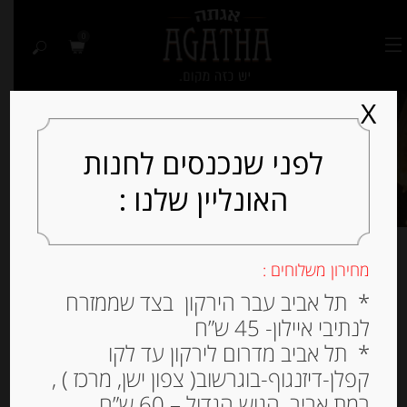
0
X
לפני שנכנסים לחנות
האונליין שלנו :
מחירון משלוחים :
מציג תוצאה אחת
* תל אביב עבר הירקון בצד שממזרח
לנתיבי איילון- 45 ש”ח
למיין לפי פופולריות
* תל אביב מדרום לירקון עד לקו
קפלן-דיזנגוף-בוגרשוב( צפון ישן, מרכז ) ,
רמת אביב, הגוש הגדול – 60 ש”ח