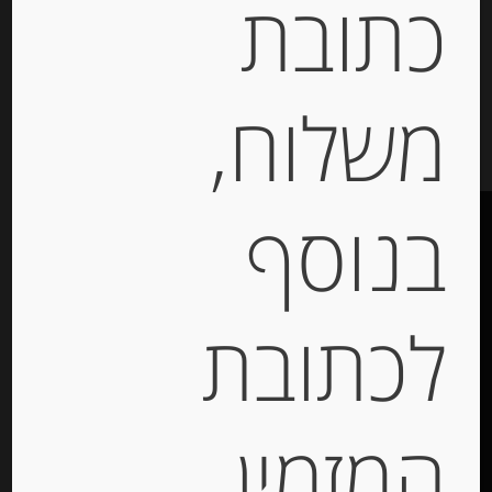
כתובת
יחידות
הוספה לסל
משלוח,
בנוסף
לכתובת
תקנון האתר
הצהרת נגישות
האתר עוצב ונבנה ע”י –
דיגיטל אקספרס מרקטינג
המזמין
תקשורת מותג –