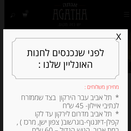
0
X
לפני שנכנסים לחנות
האונליין שלנו :
מחירון משלוחים :
מציג תוצאה אחת
* תל אביב עבר הירקון בצד שממזרח
לנתיבי איילון- 45 ש”ח
למיין לפי פופולריות
* תל אביב מדרום לירקון עד לקו
קפלן-דיזנגוף-בוגרשוב( צפון ישן, מרכז ) ,
רמת אביב, הגוש הגדול – 60 ש”ח