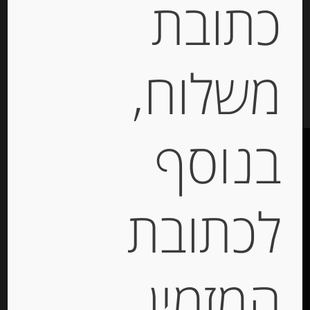
כתובת
יחידות
משלוח,
הוספה לסל
בנוסף
לכתובת
תקנון האתר
הצהרת נגישות
האתר עוצב ונבנה ע”י –
דיגיטל אקספרס מרקטינג
המזמין
תקשורת מותג –