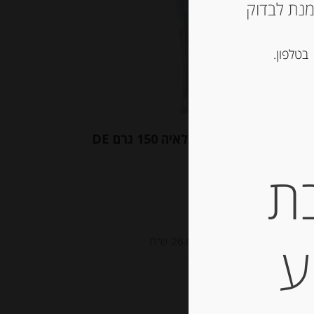
ש ליצור קשר עם החנות ב 03-5757901 על מנת לבדוק
בטלפון.
קרקר איטלקי עם מלח הימלאיה 150 גרם DE
MORI
ת
-
₪
39.00
ע
מחיר ל 100 גרם: 26.00 ש"ח
יחידות