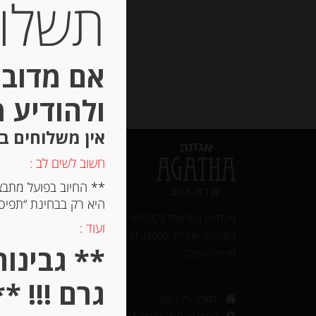
תשלום 
אם מדובר
ולהודיע 
אין משלוחים ב
חשוב לשים לב :
** החיוב בפועל מתבצ
היא רק בבחינת “תפיסת
מעדנייה ובית אוכל בקונספט ייחודי. מאות סוגים של גבינות,
ועוד :
נקניקים, שמן זית, פסטות, דגים מעושנים ודליקטסים - בייבוא איש
מרחבי העולם.‎
גרם !!! **
03-575-7901