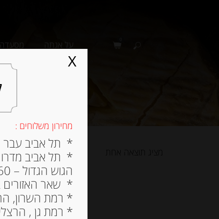
0
על אגתה
מסעדה
X
ל
מחירון משלוחים :
* תל אביב עבר הירק
מציג תוצאה אחת
* תל אביב מדרום ל
הגוש הגדול – 60 ש”ח
* שאר האזורים בתל א
* רמת השרון, הרצלי
* רמת גן , הרצליה פי