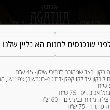
חנות אונליין
קייטרינג
ה
פני שנכנסים לחנות האונליין שלנו :
ון בצד שממזרח לנתיבי איילון- 45 ש”ח
ירקון עד לקו קפלן-דיזנגוף-בוגרשוב( צפון ישן, מרכ
ביב , יפו 75 ש”ח
ה מזרח, גבעתיים – 60 ש”ח
תוח – 75 ש”ח