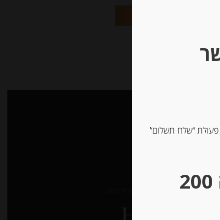
הוספה לסל
שר
 פעולת “שלח תשלום”
ן האתר
ת נגישות
** גבינות במשקל – מינימום הזמנה 200
עוצב ונבנה ע”י –
דיגיטל אקספרס מרקטינג