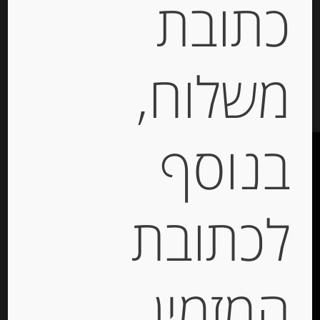
כתובת
יחידות
משלוח,
הוספה לסל
בנוסף
לכתובת
תקנון האתר
הצהרת נגישות
האתר עוצב ונבנה ע”י –
דיגיטל אקספרס מרקטינג
המזמין
תקשורת מותג –