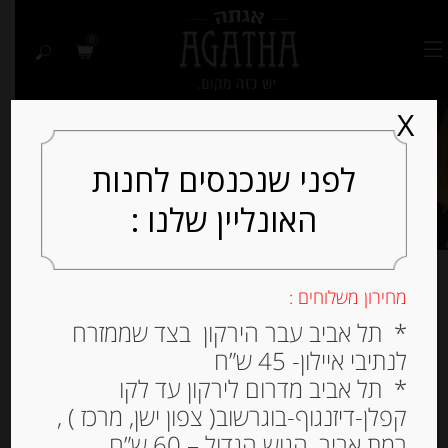
0
X
לפני שנכנסים לחנות
האונליין שלנו :
מחירון משלוחים :
מציג תוצאה אחת
* תל אביב עבר הירקון בצד שממזרח
לנתיבי איילון- 45 ש”ח
למיין לפי פופולריות
* תל אביב מדרום לירקון עד לקו
קפלן-דיזנגוף-בוגרשוב( צפון ישן, מרכז ) ,
רמת אביב, הגוש הגדול – 60 ש”ח