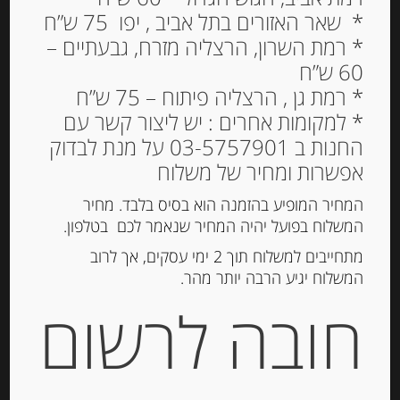
* שאר האזורים בתל אביב , יפו 75 ש”ח
Out of
Stock
* רמת השרון, הרצליה מזרח, גבעתיים –
60 ש”ח
* רמת גן , הרצליה פיתוח – 75 ש”ח
* למקומות אחרים : יש ליצור קשר עם
החנות ב 03-5757901 על מנת לבדוק
אפשרות ומחיר של משלוח
המחיר המופיע בהזמנה הוא בסיס בלבד. מחיר
המשלוח בפועל יהיה המחיר שנאמר לכם בטלפון.
חמאת פרמג’אנו רג’אנו ללא מלח 250
מתחייבים למשלוח תוך 2 ימי עסקים, אך לרוב
גרם
המשלוח יגיע הרבה יותר מהר.
חובה לרשום
-
₪
34.00
מחיר ל 100 גרם:13.60 ש"ח