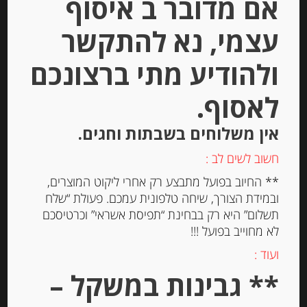
אם מדובר ב איסוף
עצמי, נא להתקשר
ולהודיע מתי ברצונכם
לאסוף.
שבבי פרמיג’אנו רג’יאנו 30% שומן
Parmigiano Reggiano
אין משלוחים בשבתות וחגים.
חשוב לשים לב :
-
** החיוב בפועל מתבצע רק אחרי ליקוט המוצרים,
₪
27.00
ובמידת הצורך, שיחה טלפונית עמכם. פעולת “שלח
תשלום” היא רק בבחינת “תפיסת אשראי” וכרטיסכם
לא מחוייב בפועל !!!
יחידות
ועוד :
** גבינות במשקל –
הוספה לסל