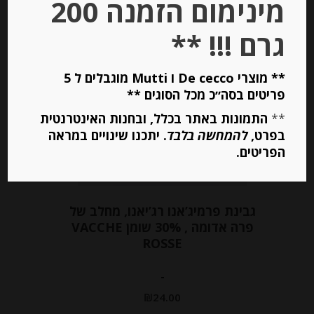
מינימום הזמנה 200
גרם !!! **
** מוצרי De cecco ו Mutti מוגבלים ל 5
פריטים בסה״כ מכל הסוגים **
**
התמונות באתר בכלל, ובחנות האינטרנטית
בפרט,
להמחשה בלבד
. יתכנו שינויים במראה
הפריטים.
גבינת פרמיג’אנו רג’יאנו, מחלב של
פרה אדומה , 30% שומן VACCHE
ROSSE
-
₪
24.00