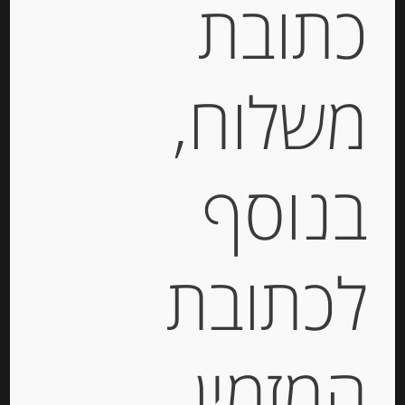
כתובת
יחידות
משלוח,
הוספה לסל
בנוסף
לכתובת
המזמין
שבבי פרמזן 30% שומן BIRAGHI