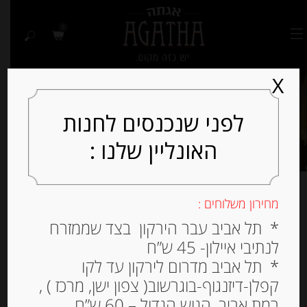
0
X
לפני שנכנסים לחנות
האונליין שלנו :
מחירון משלוחים :
מציג 1–16 מתוך 16 תוצאות
* תל אביב עבר הירקון בצד שממזרח
לנתיבי איילון- 45 ש”ח
למיין לפי פופולריות
* תל אביב מדרום לירקון עד לקו
קפלן-דיזנגוף-בוגרשוב( צפון ישן, מרכז ) ,
רמת אביב, הגוש הגדול – 60 ש”ח