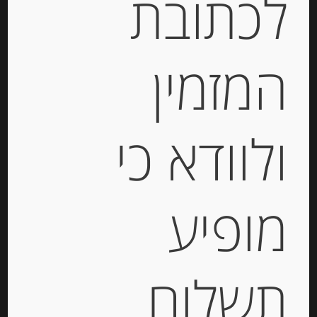
לכתובת
31% שומן 100 גרם APERIFRESCO
SAPORI DEL SUD
המזמין
-
₪
37.00
מחיר ל 100 גרם: 37.00 ש"ח
ולוודא כי
יחידות
הוספה לסל
מופיע
תשלום