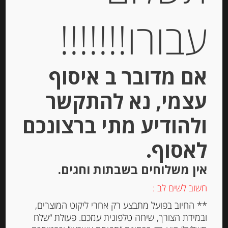
עבורו!!!!!!!
אם מדובר ב איסוף
גבינת קשקבל יוונית 200 גרם בפרוסות
24% שומן KOLIOS
עצמי, נא להתקשר
ולהודיע מתי ברצונכם
-
לאסוף.
₪
26.00
מחיר ל 100 גרם: 13.00 ש"ח
אין משלוחים בשבתות וחגים.
חשוב לשים לב :
יחידות
** החיוב בפועל מתבצע רק אחרי ליקוט המוצרים,
ובמידת הצורך, שיחה טלפונית עמכם. פעולת “שלח
הוספה לסל