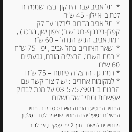
* תל אביב עבר הירקון בצד שממזרח
Out of
Stock
לנתיבי איילון- 45 ש”ח
* תל אביב מדרום לירקון עד לקו
קפלן-דיזנגוף-בוגרשוב( צפון ישן, מרכז ) ,
רמת אביב, הגוש הגדול – 60 ש”ח
* שאר האזורים בתל אביב , יפו 75 ש”ח
* רמת השרון, הרצליה מזרח, גבעתיים –
60 ש”ח
* רמת גן , הרצליה פיתוח – 75 ש”ח
* למקומות אחרים : יש ליצור קשר עם
חטיפי גבינה עם עשבי תיבול ופלפלים
החנות ב 03-5757901 על מנת לבדוק
31% שומן 100 גרם APERIFRESCO
SAPORI DELL’ORTO
אפשרות ומחיר של משלוח
המחיר המופיע בהזמנה הוא בסיס בלבד. מחיר
-
המשלוח בפועל יהיה המחיר שנאמר לכם בטלפון.
₪
37.00
מחיר ל 100 גרם: 37.00 ש"ח
מתחייבים למשלוח תוך 2 ימי עסקים, אך לרוב