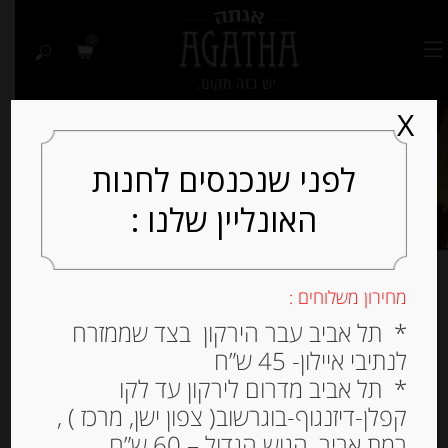
0
X
לפני שנכנסים לחנות
האונליין שלנו :
מחירון משלוחים :
מציג תוצאה אחת
* תל אביב עבר הירקון בצד שממזרח
לנתיבי איילון- 45 ש”ח
למיין לפי פופולריות
* תל אביב מדרום לירקון עד לקו
קפלן-דיזנגוף-בוגרשוב( צפון ישן, מרכז ) ,
רמת אביב, הגוש הגדול – 60 ש”ח