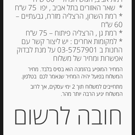
* שאר האזורים בתל אביב , יפו 75 ש”ח
* רמת השרון, הרצליה מזרח, גבעתיים –
60 ש”ח
* רמת גן , הרצליה פיתוח – 75 ש”ח
* למקומות אחרים : יש ליצור קשר עם
החנות ב 03-5757901 על מנת לבדוק
אפשרות ומחיר של משלוח
המחיר המופיע בהזמנה הוא בסיס בלבד. מחיר
המשלוח בפועל יהיה המחיר שנאמר לכם בטלפון.
גבינת אדאם הולנדית 150 גרם 23.9%
מתחייבים למשלוח תוך 2 ימי עסקים, אך לרוב
שומן בפרוסות של JACKS CHEESE
המשלוח יגיע הרבה יותר מהר.
חובה לרשום
-
₪
18.00
מחיר ל 100 גרם: 12.00 ש"ח