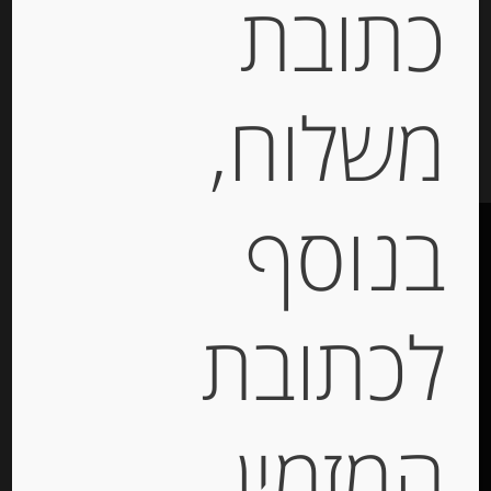
כתובת
יחידות
משלוח,
הוספה לסל
בנוסף
לכתובת
תקנון האתר
הצהרת נגישות
האתר עוצב ונבנה ע”י –
דיגיטל אקספרס מרקטינג
המזמין
תקשורת מותג –