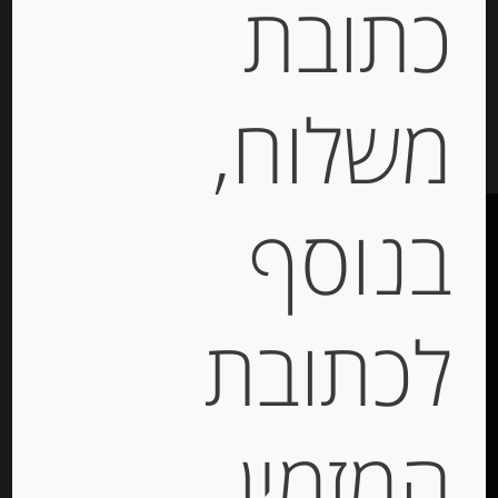
כתובת
המחיר ל-100 גר
הוספה לסל
משלוח,
בנוסף
לכתובת
תקנון האתר
הצהרת נגישות
האתר עוצב ונבנה ע”י –
דיגיטל אקספרס מרקטינג
המזמין
תקשורת מותג –