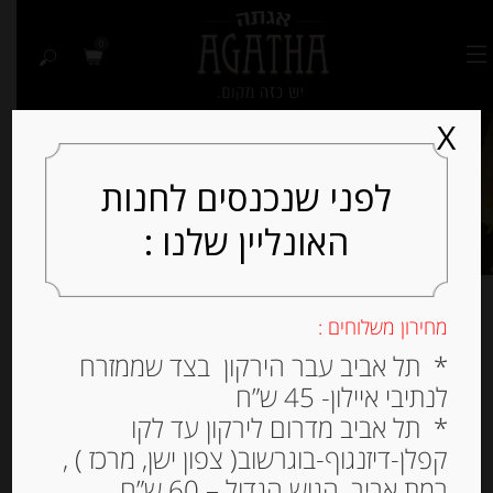
0
X
לפני שנכנסים לחנות
האונליין שלנו :
מחירון משלוחים :
מציג תוצאה אחת
* תל אביב עבר הירקון בצד שממזרח
לנתיבי איילון- 45 ש”ח
למיין לפי פופולריות
* תל אביב מדרום לירקון עד לקו
קפלן-דיזנגוף-בוגרשוב( צפון ישן, מרכז ) ,
רמת אביב, הגוש הגדול – 60 ש”ח