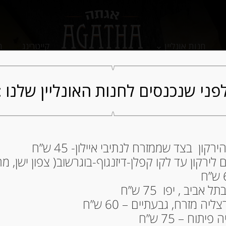
חנות אונליין
קייטרינג
ה
פני שנכנסים לחנות האונליין שלנו :
ון בצד שממזרח לנתיבי איילון- 45 ש”ח
ירקון עד לקו קפלן-דיזנגוף-בוגרשוב( צפון ישן, מרכ
ביב , יפו 75 ש”ח
ה מזרח, גבעתיים – 60 ש”ח
f
תוח – 75 ש”ח
k