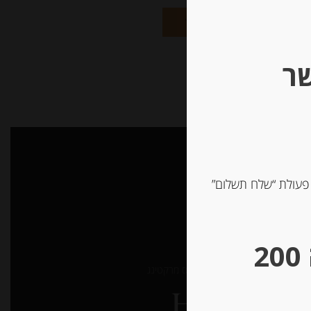
הוספה לסל
שר
 פעולת “שלח תשלום”
ן האתר
ת נגישות
** גבינות במשקל – מינימום הזמנה 200
עוצב ונבנה ע”י –
דיגיטל אקספרס מרקטינג