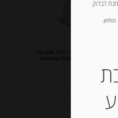
ש ליצור קשר עם החנות ב 03-5757901 על מנת לבדוק
בטלפון.
גבינת עזים בשלה “וואלנסי” 25% שומן 220
Valencay AOP P. Jacquin & Fils
ת
-
₪
67.00
ע
מחיר ל 100 גרם: 30.46 ש"ח
יחידות