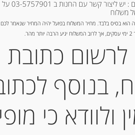
* למקומות אחרים : י
ל משלוח
 הוא בסיס בלבד. מחיר המשלוח בפועל יהיה המחיר שנאמר לכם 
הר.
לרשום כתובת
גבינת עזים בשלה “וואלנסי” 25% שומן
Valencay AOP
גרם 
, בנוסף לכתוב
-
₪
67.00
 ולוודא כי מופי
מחיר ל 100 גרם: 30.45 ש"ח
יחידות