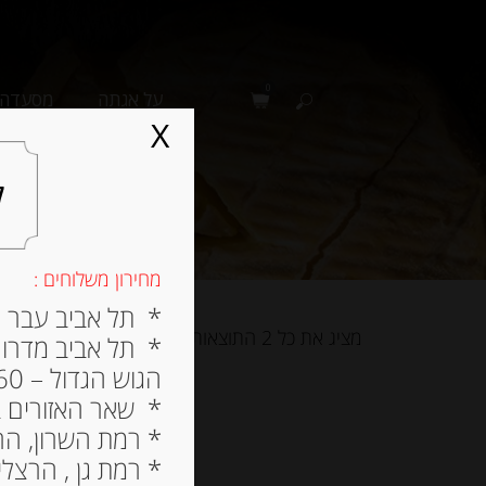
0
על אגתה
מסעדה
X
ל
מחירון משלוחים :
* תל אביב עבר הירק
מציג את כל 2 התוצאות
* תל אביב מדרום ל
הגוש הגדול – 60 ש”ח
* שאר האזורים בתל א
* רמת השרון, הרצלי
* רמת גן , הרצליה פי