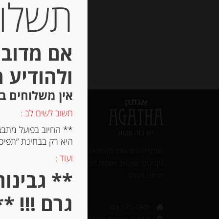
תשלום 
אם מדובר
ולהודיע 
אין משלוחים ב
חשוב לשים לב :
** החיוב בפועל מתבצ
היא רק בבחינת “תפיסת
מעדנייה ובית אוכל בקונספט ייחודי. מאות סוגים של גבינות,
ועוד :
נקניקים, שמן זית, פסטות, דגים מעושנים ודליקטסים - בייבוא איש
מרחבי העולם.‎
גרם !!! **
03-575-7901