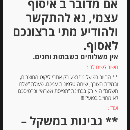
אם מדובר ב איסוף
עצמי, נא להתקשר
ולהודיע מתי ברצונכם
לאסוף.
אין משלוחים בשבתות וחגים.
נוגט שקדים קרנצ’י מסורתי אגראמונט
חשוב לשים לב :
** החיוב בפועל מתבצע רק אחרי ליקוט המוצרים,
ובמידת הצורך, שיחה טלפונית עמכם. פעולת “שלח
תשלום” היא רק בבחינת “תפיסת אשראי” וכרטיסכם
-
לא מחוייב בפועל !!!
₪
80.00
מחיר ל 100 גרם:26.67 ש"ח
ועוד :
** גבינות במשקל –
מחיר ל 100 גרם:26.67 ש"ח