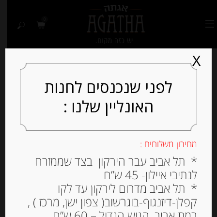
0
X
לפני שנכנסים לחנות
האונליין שלנו :
Out of
Stock
מחירון משלוחים :
* תל אביב עבר הירקון בצד שממזרח
לנתיבי איילון- 45 ש”ח
* תל אביב מדרום לירקון עד לקו
קפלן-דיזנגוף-בוגרשוב( צפון ישן, מרכז ) ,
רמת אביב, הגוש הגדול – 60 ש”ח