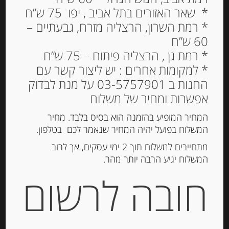
* שאר האזורים בתל אביב , יפו 75 ש”ח
* רמת השרון, הרצליה מזרח, גבעתיים –
60 ש”ח
* רמת גן , הרצליה פיתוח – 75 ש”ח
* למקומות אחרים : יש ליצור קשר עם
החנות ב 03-5757901 על מנת לבדוק
אגוזי מקדמיה מטוגנים
אפשרות ומחיר של משלוח
48.00
₪
המחיר המופיע בהזמנה הוא בסיס בלבד. מחיר
מחיר ל 100 גרם: 38.10 ש"ח
המשלוח בפועל יהיה המחיר שנאמר לכם בטלפון.
המלאי אזל
מתחייבים למשלוח תוך 2 ימי עסקים, אך לרוב
המשלוח יגיע הרבה יותר מהר.
חובה לרשום
מק"ט:
8436536121803
קטגוריה:
שקדים ואגוזים