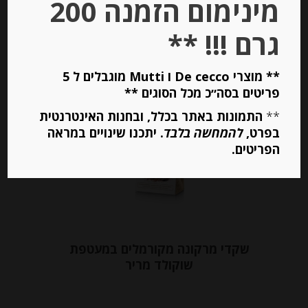
מינימום הזמנה 200
יחידות
גרם !!! **
הוספה לסל
** מוצרי De cecco ו Mutti מוגבלים ל 5
פריטים בסה״כ מכל הסוגים **
Out of
**
התמונות באתר בכלל, ובחנות האינטרנטית
Stock
בפרט,
להמחשה בלבד
. יתכנו שינויים במראה
הפריטים.
שקדי מרקונה מקורמלים במעטפת
שוקולד מריר