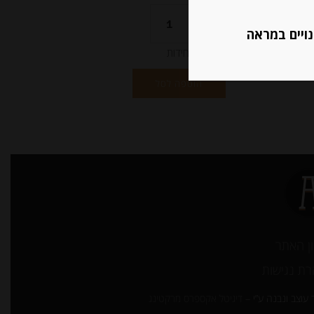
נויים במראה
יחידות
הוספה לסל
ן האתר
ת נגישות
עוצב ונבנה ע”י –
דיגיטל אקספרס מרקטינג