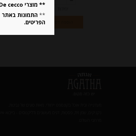
** מוצרי De cecco ו Mutti מוגבלים ל 5 פריטים בסה״כ מכל הסוגים **
יחידות
**
התמונות באתר ב
הפריטים.
הוספה לסל
מעדנייה ובית אוכל בקונספט ייחודי. מאות סוגים של גבינות,
נקניקים, שמן זית, פסטות, דגים מעושנים ודליקטסים - בייבוא איש
מרחבי העולם.‎