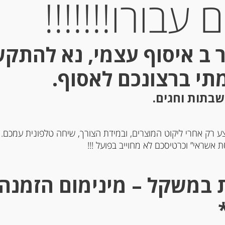
עבורו!!!!!!!
 ב איסוף עצמי, נא להתק
מתי ברצונכם לאסוף.
שבתות וחגים.
ע רק אחרי ליקוט המוצרים, ובמידת הצורך, שיחה טלפונית עמכם.
פילה אנשובי בשמן זית 150 גרם
פילה אנשובי בשמן זית
 אשראי” וכרטיסכם לא מחוייב בפועל !!!
“Olasagasti”
“Rizzoli”
-
-
₪
43.00
₪
56.00