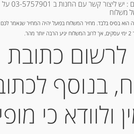
קטגוריה:
דגים מעושנים ושימורי ד
* למקומות אחרים : י
תגית:
הרינג
ל משלוח
 הוא בסיס בלבד. מחיר המשלוח בפועל יהיה המחיר שנאמר לכם 
הר.
תיאור
לרשום כתובת
פילה הרינג מעושן מחיר ל 100 גר
מידע נוסף
, בנוסף לכתוב
 ולוודא כי מופי