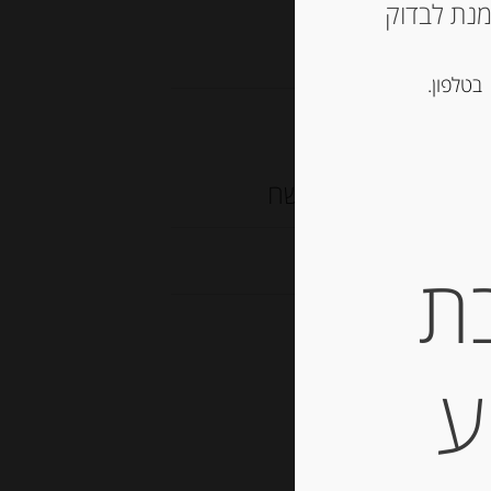
גים
ש ליצור קשר עם החנות ב 03-5757901 על מנת לבדוק
בטלפון.
ם 55 שח
ת
ע