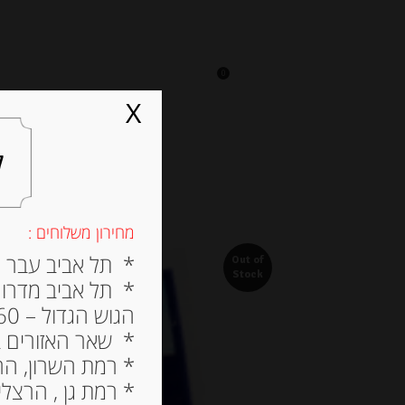
0
על אגתה
מסעדה
X
ל
מחירון משלוחים :
* תל אביב עבר הירק
Out of
Stock
* תל אביב מדרום ל
הגוש הגדול – 60 ש”ח
* שאר האזורים בתל א
* רמת השרון, הרצלי
* רמת גן , הרצליה פי