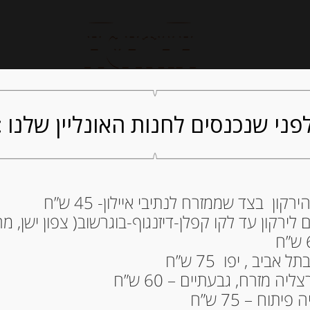
חנות אונליין
קייטרינג
ה
פני שנכנסים לחנות האונליין שלנו :
ון בצד שממזרח לנתיבי איילון- 45 ש”ח
פילה הרינג מעושן במ
ירקון עד לקו קפלן-דיזנגוף-בוגרשוב( צפון ישן, מרכ
55.00
₪
ביב , יפו 75 ש”ח
המלאי אזל
ה מזרח, גבעתיים – 60 ש”ח
תוח – 75 ש”ח