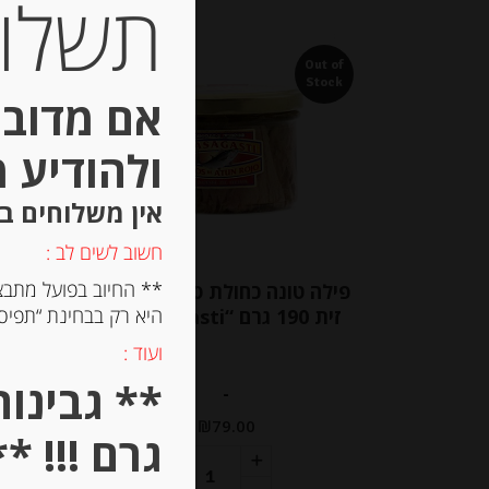
תשלום 
Out of
Out of
Stock
Stock
אם מדובר
ולהודיע 
אין משלוחים ב
חשוב לשים לב :
** החיוב בפועל מתבצ
פילה טונה כחולת סנפיר בשמן
היא רק בבחינת “תפיסת
זית 190 גרם “Olasagasti”
ועוד :
-
₪
79.00
גרם !!! **