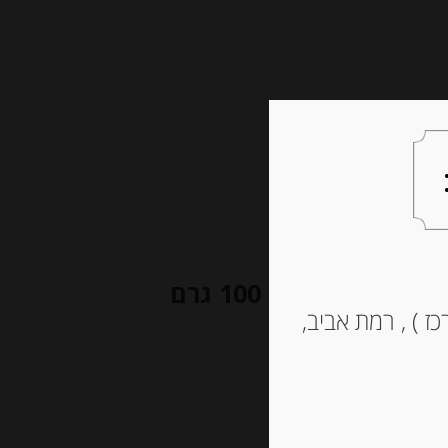
צעות למתנה
צרו קשר
שקל מחיר ל 100 גרם
ז ) , רמת אביב,