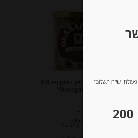
שר
 פעולת “שלח תשלום”
פילה מקרל מעושן בשמן זית 315
גרם “Olasagasti”
** גבינות במשקל – מינימום הזמנה 200
-
₪
86.00
מחיר ל 100 מ"ל : 27.31 ש"ח
מחיר ל 100 מ"ל : 27.31 ש"ח