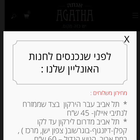
0
X
לפני שנכנסים לחנות
האונליין שלנו :
מחירון משלוחים :
* תל אביב עבר הירקון בצד שממזרח
לנתיבי איילון- 45 ש”ח
* תל אביב מדרום לירקון עד לקו
קפלן-דיזנגוף-בוגרשוב( צפון ישן, מרכז ) ,
רמת אביב, הגוש הגדול – 60 ש”ח