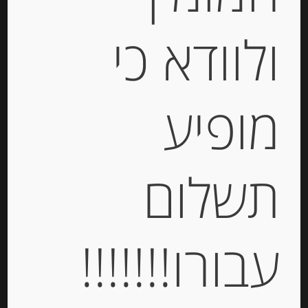
ולוודא כי
תערובת פטריות יער במי מלח
מופיע
-
תשלום
₪
29.00
יחידות
עבורו!!!!!!!
הוספה לסל