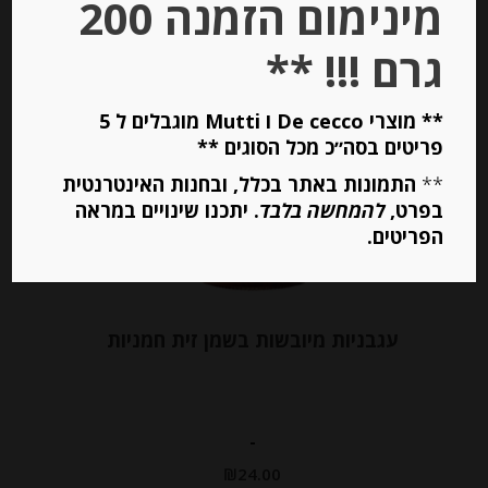
מינימום הזמנה 200
הוספה לסל
גרם !!! **
Out of
** מוצרי De cecco ו Mutti מוגבלים ל 5
Stock
פריטים בסה״כ מכל הסוגים **
**
התמונות באתר בכלל, ובחנות האינטרנטית
בפרט,
להמחשה בלבד
. יתכנו שינויים במראה
הפריטים.
עגבניות מיובשות בשמן זית חמניות
-
₪
24.00