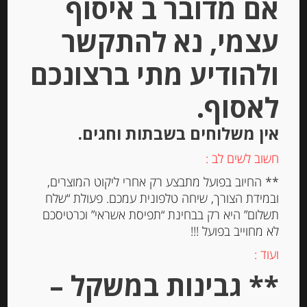
אם מדובר ב איסוף
Out of
Stock
עצמי, נא להתקשר
ולהודיע מתי ברצונכם
לאסוף.
אין משלוחים בשבתות וחגים.
זיתי קלמטה שלמים במי מלח ILIADA –
חשוב לשים לב :
אריזת פח
** החיוב בפועל מתבצע רק אחרי ליקוט המוצרים,
ובמידת הצורך, שיחה טלפונית עמכם. פעולת “שלח
תשלום” היא רק בבחינת “תפיסת אשראי” וכרטיסכם
-
לא מחוייב בפועל !!!
₪
35.00
ועוד :
** גבינות במשקל –
יחידות