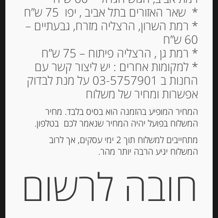
* שאר האזורים בתל אביב , יפו 75 ש”ח
* רמת השרון, הרצליה מזרח, גבעתיים –
60 ש”ח
אספרגוס לבן מחבל
* רמת גן , הרצליה פיתוח – 75 ש”ח
נאבארה
* למקומות אחרים : יש ליצור קשר עם
החנות ב 03-5757901 על מנת לבדוק
76.00
₪
אפשרות ומחיר של משלוח
המחיר המופיע בהזמנה הוא בסיס בלבד. מחיר
המשלוח בפועל יהיה המחיר שנאמר לכם בטלפון.
הוספה לסל
מתחייבים למשלוח תוך 2 ימי עסקים, אך לרוב
המשלוח יגיע הרבה יותר מהר.
מק"ט:
8411108001066
חובה לרשום
קטגוריה:
חמוצים ומוחמצים
תגית:
אספרגוס