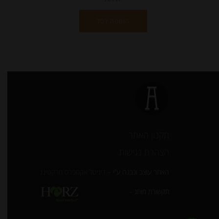
הוספה לסל
תקנון האתר
הצהרת נגישות
האתר עוצב ונבנה ע”י –
דיגיטל אקספרס מרקטינג
תקשורת מותג –