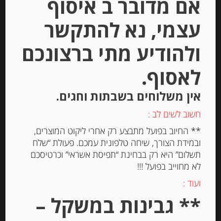
אם מדובר ב איסוף
עצמי, נא להתקשר
פלטת גבינות לאירוח, 600 גרם
ולהודיע מתי ברצונכם
לאסוף.
-
אין משלוחים בשבתות וחגים.
₪
245.00
חשוב לשים לב :
** החיוב בפועל מתבצע רק אחרי ליקוט המוצרים,
יחידות
ובמידת הצורך, שיחה טלפונית עמכם. פעולת “שלח
תשלום” היא רק בבחינת “תפיסת אשראי” וכרטיסכם
הוספה לסל
לא מחוייב בפועל !!!
ועוד :
** גבינות במשקל –