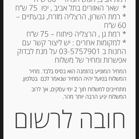
* שאר האזורים בתל אביב , יפו 75 ש”ח
* רמת השרון, הרצליה מזרח, גבעתיים –
בגט צרפתי טרדיסיונל של
60 ש”ח
“בנדיקט”. יחידה אחת.
* רמת גן , הרצליה פיתוח – 75 ש”ח
16.00
* למקומות אחרים : יש ליצור קשר עם
₪
החנות ב 03-5757901 על מנת לבדוק
אפשרות ומחיר של משלוח
הוספה לסל
המחיר המופיע בהזמנה הוא בסיס בלבד. מחיר
המשלוח בפועל יהיה המחיר שנאמר לכם בטלפון.
מתחייבים למשלוח תוך 2 ימי עסקים, אך לרוב
מק"ט:
11111111
המשלוח יגיע הרבה יותר מהר.
קטגוריה:
מארזים ופלטות
חובה לרשום
תיאור