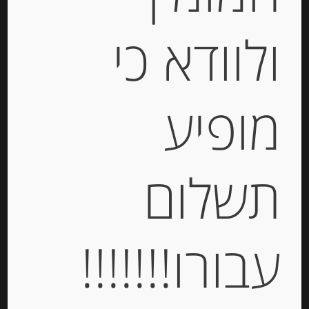
400 גר
ולוודא כי
-
₪
265.00
מופיע
יחידות
הוספה לסל
תשלום
עבורו!!!!!!!