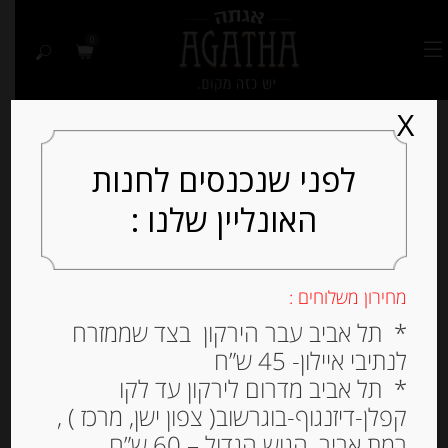
0
X
לפני שנכנסים לחנות
האונליין שלנו :
מחירון משלוחים :
* תל אביב עבר הירקון בצד שממזרח
לנתיבי איילון- 45 ש”ח
* תל אביב מדרום לירקון עד לקו
קפלן-דיזנגוף-בוגרשוב( צפון ישן, מרכז ) ,
רמת אביב, הגוש הגדול – 60 ש”ח