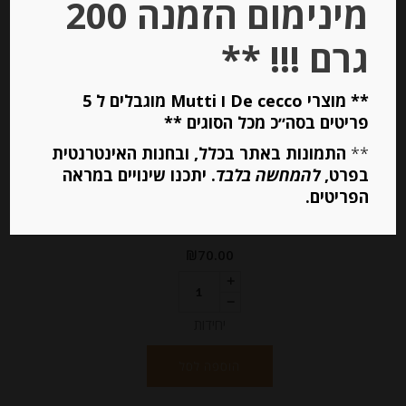
מינימום הזמנה 200
גרם !!! **
** מוצרי De cecco ו Mutti מוגבלים ל 5
פריטים בסה״כ מכל הסוגים **
סלסילת מתכת עם בד לבן
**
התמונות באתר בכלל, ובחנות האינטרנטית
בפרט,
להמחשה בלבד
. יתכנו שינויים במראה
הפריטים.
-
₪
70.00
יחידות
הוספה לסל