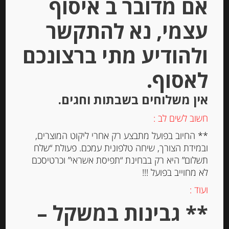
אם מדובר ב איסוף
הוספה לסל
עצמי, נא להתקשר
ולהודיע מתי ברצונכם
לאסוף.
אין משלוחים בשבתות וחגים.
חשוב לשים לב :
** החיוב בפועל מתבצע רק אחרי ליקוט המוצרים,
ובמידת הצורך, שיחה טלפונית עמכם. פעולת “שלח
נוגט שקדים קרנצ’י מסורתי אגראמונט
תשלום” היא רק בבחינת “תפיסת אשראי” וכרטיסכם
לא מחוייב בפועל !!!
ועוד :
-
** גבינות במשקל –
₪
80.00
מחיר ל 100 גרם:26.67 ש"ח