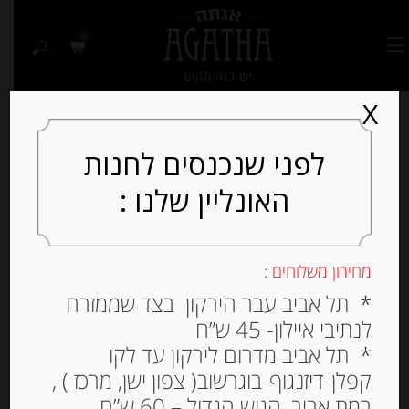
0
X
לפני שנכנסים לחנות
האונליין שלנו :
Out of
Stock
מחירון משלוחים :
* תל אביב עבר הירקון בצד שממזרח
לנתיבי איילון- 45 ש”ח
* תל אביב מדרום לירקון עד לקו
קפלן-דיזנגוף-בוגרשוב( צפון ישן, מרכז ) ,
רמת אביב, הגוש הגדול – 60 ש”ח