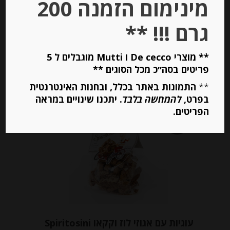
מינימום הזמנה 200
מחיר ל 100 גרם:26.67 ש"ח
גרם !!! **
יחידות
** מוצרי De cecco ו Mutti מוגבלים ל 5
פריטים בסה״כ מכל הסוגים **
הוספה לסל
**
התמונות באתר בכלל, ובחנות האינטרנטית
בפרט,
להמחשה בלבד
. יתכנו שינויים במראה
הפריטים.
Out of
Stock
עוגיות עם אגוזי לוז וקקאו Spiritosini