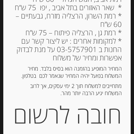
* שאר האזורים בתל אביב , יפו 75 ש”ח
* רמת השרון, הרצליה מזרח, גבעתיים –
60 ש”ח
ביסקוויט גאלט דה ברטאיין
* רמת גן , הרצליה פיתוח – 75 ש”ח
100 גרם GALETTES
* למקומות אחרים : יש ליצור קשר עם
BRETONNES – LES
החנות ב 03-5757901 על מנת לבדוק
DELICES DE BELLE
אפשרות ומחיר של משלוח
FRANCE
המחיר המופיע בהזמנה הוא בסיס בלבד. מחיר
25.00
המשלוח בפועל יהיה המחיר שנאמר לכם בטלפון.
₪
מחיר ל 100 גרם:25.00 ש"ח
מתחייבים למשלוח תוך 2 ימי עסקים, אך לרוב
המשלוח יגיע הרבה יותר מהר.
המלאי אזל
חובה לרשום
מק"ט:
63020226
קטגוריות:
מוצרים חדשים
,
שוקולד, נוגט, עוגיות