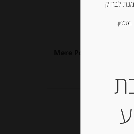
ש ליצור קשר עם החנות ב 03-5757901 על מנת לבדוק
תוקים
בטלפון.
קוויט חמאה Mere Poulard sablés Pur
ת
ע