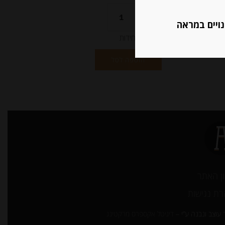
נויים במראה
יחידות
הוספה לסל
ן האתר
ת נגישות
עוצב ונבנה ע”י –
דיגיטל אקספרס מרקטינג