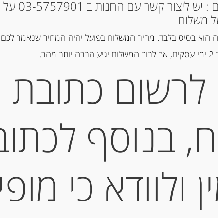
מק"ט:
3472860001058
* למקומות אחרים : י
קטגוריה:
שוקולד, נוגט, עוגיות ומ
ל משלוח
 הוא בסיס בלבד. מחיר המשלוח בפועל יהיה המחיר שנאמר לכם 
הר.
תיאור
לרשום כתובת
ביס
Beurre
, בנוסף לכתוב
מידע נוסף
 ולוודא כי מופי