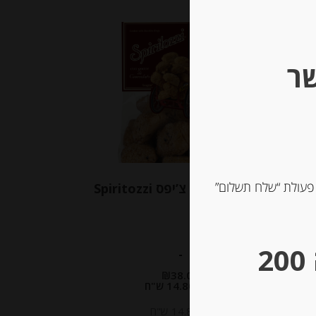
שר
 פעולת “שלח תשלום”
עוגיות שוקולד צ’יפס Spiritozzi
** גבינות במשקל – מינימום הזמנה 200
-
₪
38.00
מחיר ל 100 גרם:14.80 ש"ח
מחיר ל 100 גרם:14.80 ש"ח