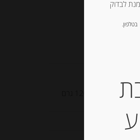
ש ליצור קשר עם החנות ב 03-5757901 על מנת לבדוק
סל
בטלפון.
, נוגט, עוגיות ומתוקים
ת
ביסקוויט סירה רך במילוי קרם תות שדה 120 גרם
LU
ע