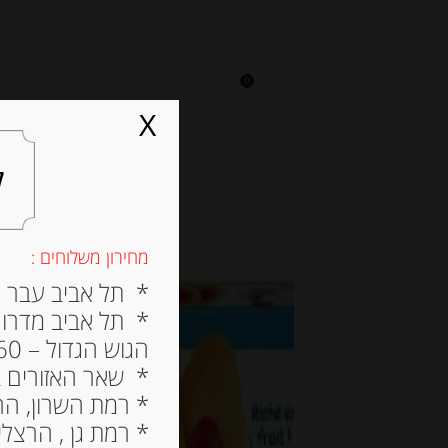
0
על אגתה
מסעדה
X
ל
מחירון משלוחים :
* תל אביב עבר הירק
* תל אביב מדרום ל
הגוש הגדול – 60 ש”ח
* שאר האזורים בתל א
* רמת השרון, הרצלי
* רמת גן , הרצליה פי