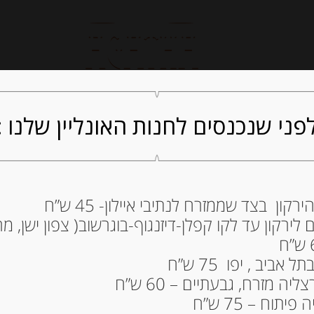
חנות אונליין
קייטרינג
ה
פני שנכנסים לחנות האונליין שלנו :
ון בצד שממזרח לנתיבי איילון- 45 ש”ח
ירקון עד לקו קפלן-דיזנגוף-בוגרשוב( צפון ישן, מרכ
גרם LULU LA BARQUETTE
11.00
₪
ביב , יפו 75 ש”ח
מחיר ל 100 גרם: 9.17 ש"ח
ה מזרח, גבעתיים – 60 ש”ח
תוח – 75 ש”ח