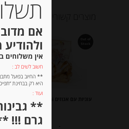
תשלום 
מוצרים קשורים
אם מדובר
ולהודיע 
Out of
Stock
אין משלוחים ב
חשוב לשים לב :
** החיוב בפועל מתבצ
היא רק בבחינת “תפיסת
ועוד :
עוגיות עם אגוזים Spiritosini
עו
NA
גרם !!! **
-