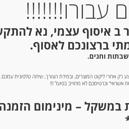
עבורו!!!!!!!
 ב איסוף עצמי, נא להתק
מתי ברצונכם לאסוף.
Out of
Stock
שבתות וחגים.
ע רק אחרי ליקוט המוצרים, ובמידת הצורך, שיחה טלפונית עמכם.
 אשראי” וכרטיסכם לא מחוייב בפועל !!!
קוקו נוגט עם שוקולד 300 גר
גיות אלפחורס הוואנה
קלאסיות, 6 יחידות בציפוי מרנג
ALFAJORES HAVAN
-
₪
93.00
-