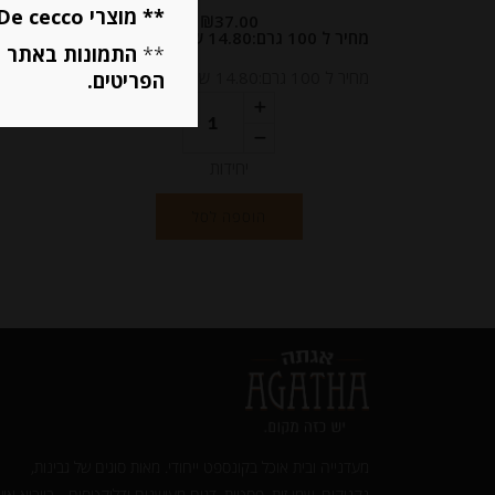
** מוצרי De cecco ו Mutti מוגבלים ל 5 פריטים בסה״כ מכל הסוגים **
₪
37.00
מחיר ל 100 גרם:14.80 ש"ח
מחיר ל 100 גרם: 22.12 ש"ח
**
התמונות באתר ב
מחיר ל 100 גרם:14.80 ש"ח
מחיר ל 100 גרם: 22.12 ש"ח
הפריטים.
יחידות
הוספה לסל
מעדנייה ובית אוכל בקונספט ייחודי. מאות סוגים של גבינות,
נקניקים, שמן זית, פסטות, דגים מעושנים ודליקטסים - בייבוא איש