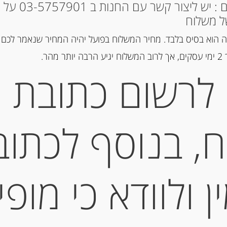
* למקומות אחרים : י
ל משלוח
הוספה ל
 הוא בסיס בלבד. מחיר המשלוח בפועל יהיה המחיר שנאמר לכם 
הר.
מק"ט:
60038409
לרשום כתובת
קטגוריות:
מוצרים חדשים
,
שוקולד
תיאור
, בנוסף לכתוב
LU LA BARQUETTE
 ולוודא כי מופי
מידע נוסף