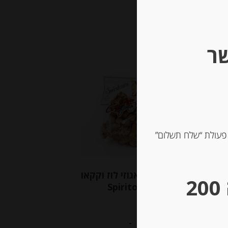
שר
Out of
Stock
 פעולת “שלח תשלום”
עוגיות עם אגוזי לוז וקקאו
** גבינות במשקל – מינימום הזמנה 200
Spiritosini
-