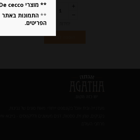
** מוצרי De cecco ו Mutti מוגבלים ל 5 פריטים בסה״כ מכל הסוגים **
**
התמונות באתר ב
הפריטים.
יחידות
הוספה לסל
מעדנייה ובית אוכל בקונספט ייחודי. מאות סוגים של גבינות,
נקניקים, שמן זית, פסטות, דגים מעושנים ודליקטסים - בייבוא איש
מרחבי העולם.‎