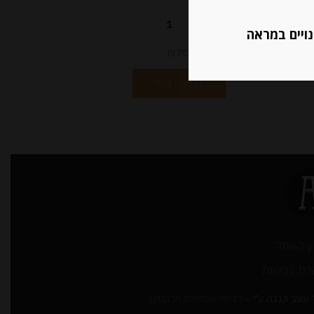
נויים במראה
יחידות
הוספה לסל
ן האתר
ת נגישות
עוצב ונבנה ע”י –
דיגיטל אקספרס מרקטינג