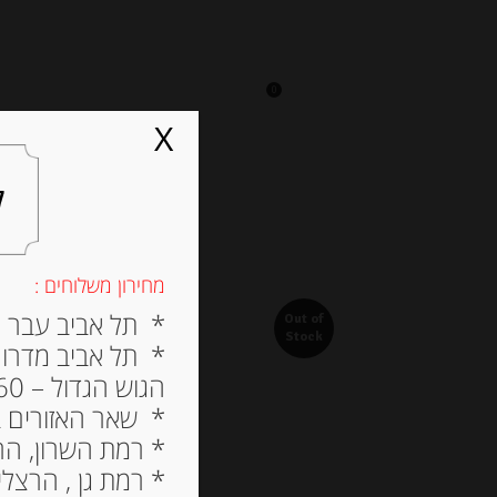
0
על אגתה
מסעדה
X
ל
מחירון משלוחים :
* תל אביב עבר הירק
Out of
Stock
* תל אביב מדרום ל
הגוש הגדול – 60 ש”ח
* שאר האזורים בתל א
* רמת השרון, הרצלי
* רמת גן , הרצליה פי