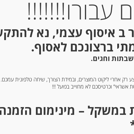
עבורו!!!!!!!
Out of
Stock
 ב איסוף עצמי, נא להתק
מתי ברצונכם לאסוף.
שבתות וחגים.
ע רק אחרי ליקוט המוצרים, ובמידת הצורך, שיחה טלפונית עמכם.
מונים שלמים קלופים
עוגיות עם שקדים וג’ינג’ר
 אשראי” וכרטיסכם לא מחוייב בפועל !!!
Spiritosine
-
-
₪
37.00
₪
59.00
מחיר ל 100 גרם:14.80 ש"ח
מחיר ל 100 גרם:14.80 ש"ח