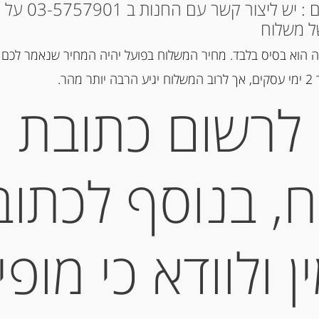
* למקומות אחרים : י
מק"ט:
7622210449375
ל משלוח
קטגוריה:
שוקולד, נוגט, עוגיות ומ
 הוא בסיס בלבד. מחיר המשלוח בפועל יהיה המחיר שנאמר לכם 
הר.
לרשום כתובת
תיאור
ביסקוויט עם קרם בטעם ש
, בנוסף לכתוב
מידע נוסף
 ולוודא כי מופי