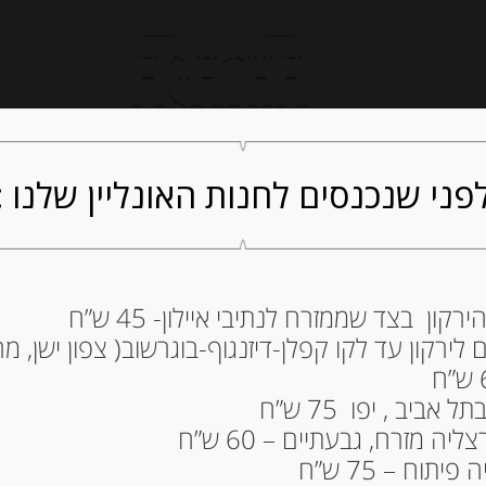
חנות אונליין
קייטרינג
ה
פני שנכנסים לחנות האונליין שלנו :
ון בצד שממזרח לנתיבי איילון- 45 ש”ח
ביסקוויט עם קרם
ירקון עד לקו קפלן-דיזנגוף-בוגרשוב( צפון ישן, מרכ
“Prince”
22.00
₪
ביב , יפו 75 ש”ח
ה מזרח, גבעתיים – 60 ש”ח
המלאי אזל
תוח – 75 ש”ח