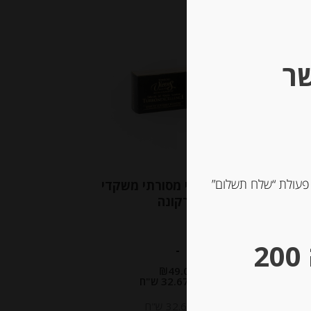
שר
 פעולת “שלח תשלום”
נוגט קראנצ’י מסורתי משקדי
מרקונה
** גבינות במשקל – מינימום הזמנה 200
-
₪
49.00
מחיר ל 100 גרם: 32.67 ש"ח
מחיר ל 100 גרם: 32.67 ש"ח