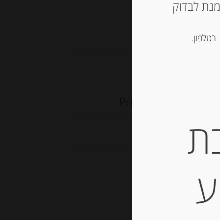
ש ליצור קשר עם החנות ב 03-5757901 על מנת לבדוק
תוקים
בטלפון.
וקולד לבן Prince
ת
ע