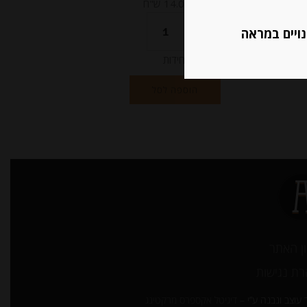
מחיר ל 100 גרם: 14.05 ש"ח
נויים במראה
יחידות
הוספה לסל
ן האתר
ת נגישות
עוצב ונבנה ע”י –
דיגיטל אקספרס מרקטינג