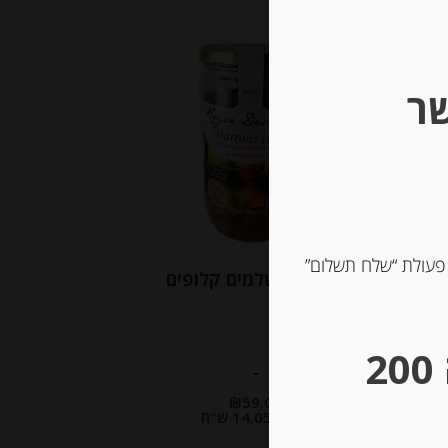
Out of
Stock
שר
 פעולת “שלח תשלום”
ערמונים שלמים קלופים
** גבינות במשקל – מינימום הזמנה 200
-
₪
59.00
מחיר ל 100 גרם: 14.05 ש"ח