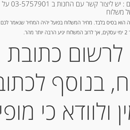
* למקומות אחרים : י
ל משלוח
מק"ט:
60000062
 הוא בסיס בלבד. מחיר המשלוח בפועל יהיה המחיר שנאמר לכם 
קטגוריות:
מוצרים חדשים
,
שוקולד
הר.
תגיות:
PETIT BEURRE
,
פטי בר
לרשום כתובת
תיאור
, בנוסף לכתוב
ביסקוויט פתי בר 300 גרם PETIT BEURRE ” LU”
מידע נוסף
 ולוודא כי מופי