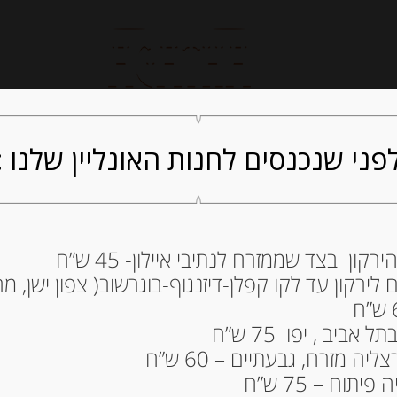
חנות אונליין
קייטרינג
ה
פני שנכנסים לחנות האונליין שלנו :
ון בצד שממזרח לנתיבי איילון- 45 ש”ח
ירקון עד לקו קפלן-דיזנגוף-בוגרשוב( צפון ישן, מרכ
POCKET LU”
28.00
₪
ביב , יפו 75 ש”ח
מחיר ל 100 גרם: 9.34 ש"ח
ה מזרח, גבעתיים – 60 ש”ח
תוח – 75 ש”ח
המלאי אזל