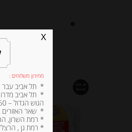
0
על אגתה
מסעדה
X
ל
מחירון משלוחים :
* תל אביב עבר הירק
Out of
Stock
* תל אביב מדרום ל
הגוש הגדול – 60 ש”ח
* שאר האזורים בתל א
* רמת השרון, הרצלי
* רמת גן , הרצליה פי