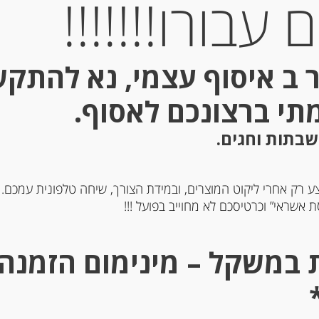
עבורו!!!!!!!
Out of
Stock
 ב איסוף עצמי, נא להתק
מתי ברצונכם לאסוף.
שבתות וחגים.
ע רק אחרי ליקוט המוצרים, ובמידת הצורך, שיחה טלפונית עמכם.
ם שקדים Spiritosini
עוגיות עם אגוזי לוז וקקאו
 אשראי” וכרטיסכם לא מחוייב בפועל !!!
Spiritosini
-
-
₪
37.00
₪
37.00
מחיר ל 100 גרם:14.80 ש"ח