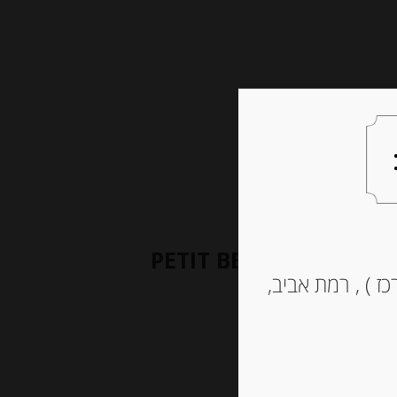
צעות למתנה
צרו קשר
ביסקוויט פתי בר 300 גרם PETIT BEURRE ”
ז ) , רמת אביב,