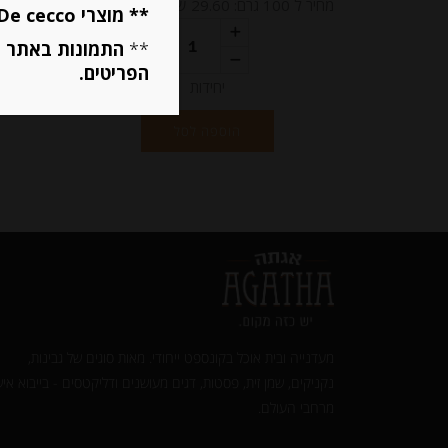
מחיר ל 100 גרם: 29.60 ש"ח
מחיר ל 100 גרם:14.80 ש"ח
** מוצרי De cecco ו Mutti מוגבלים ל 5 פריטים בסה״כ מכל הסוגים **
**
התמונות באתר ב
הפריטים.
יחידות
הוספה לסל
מעדנייה ובית אוכל בקונספט ייחודי. מאות סוגים של גבינות,
נקניקים, שמן זית, פסטות, דגים מעושנים ודליקטסים - בייבוא איש
מרחבי העולם.‎