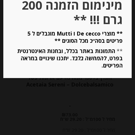
מינימום הזמנה 200
גרם !!! **
Out of
Stock
** מוצרי De cecco ו Mutti מוגבלים ל 5
פריטים בסה״כ מכל הסוגים **
**
התמונות באתר בכלל, ובחנות האינטרנטית
בפרט,
להמחשה בלבד
. יתכנו שינויים במראה
הפריטים.
חומץ בלסמי ממודנה עם ארומת פטל
Acetaia Sereni – Dolcebalsamico
-
₪
73.00
מחיר ל 100מ"ל : 29.20 ש"ח
מחיר ל 100מ"ל : 29.20 ש"ח