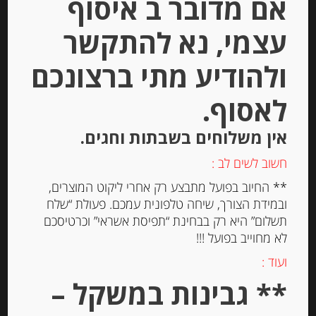
אם מדובר ב איסוף
עצמי, נא להתקשר
ולהודיע מתי ברצונכם
לאסוף.
חומץ בלסמי די מודנה 6% מיושן 12
אין משלוחים בשבתות וחגים.
שנה BELLEI LUIGI
חשוב לשים לב :
-
** החיוב בפועל מתבצע רק אחרי ליקוט המוצרים,
ובמידת הצורך, שיחה טלפונית עמכם. פעולת “שלח
₪
129.00
תשלום” היא רק בבחינת “תפיסת אשראי” וכרטיסכם
לא מחוייב בפועל !!!
ועוד :
יחידות
** גבינות במשקל –
הוספה לסל