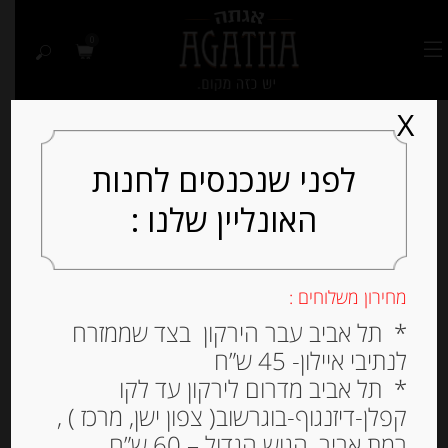
0
X
לפני שנכנסים לחנות
האונליין שלנו :
מחירון משלוחים :
* תל אביב עבר הירקון בצד שממזרח
לנתיבי איילון- 45 ש”ח
* תל אביב מדרום לירקון עד לקו
קפלן-דיזנגוף-בוגרשוב( צפון ישן, מרכז ) ,
רמת אביב, הגוש הגדול – 60 ש”ח