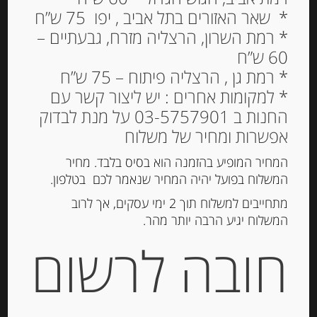
בלסמי מצומצם ביאנקה
* שאר האזורים בתל אביב , יפו 75 ש”ח
(לבן) GLASSY
* רמת השרון, הרצליה מזרח, גבעתיים –
60 ש”ח
32.00
₪
* רמת גן , הרצליה פיתוח – 75 ש”ח
* למקומות אחרים : יש ליצור קשר עם
החנות ב 03-5757901 על מנת לבדוק
הוספה לסל
אפשרות ומחיר של משלוח
המחיר המופיע בהזמנה הוא בסיס בלבד. מחיר
המשלוח בפועל יהיה המחיר שנאמר לכם בטלפון.
מק"ט:
8036622240687
מתחייבים למשלוח תוך 2 ימי עסקים, אך לרוב
קטגוריה:
שמן וחומץ
המשלוח יגיע הרבה יותר מהר.
חובה לרשום
תיאור
בלסמי מצומצם קרמה ביאנקה