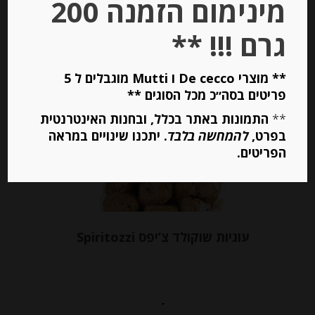
מינימום הזמנה 200
יחידות
גרם !!! **
הוספה לסל
** מוצרי De cecco ו Mutti מוגבלים ל 5
פריטים בסה״כ מכל הסוגים **
**
התמונות באתר בכלל, ובחנות האינטרנטית
בפרט,
להמחשה בלבד
. יתכנו שינויים במראה
הפריטים.
עוגיות שוקולד צ’יפס Spiritozzi
-