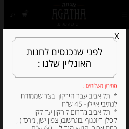
0
X
לפני שנכנסים לחנות
האונליין שלנו :
Out of
Stock
מחירון משלוחים :
* תל אביב עבר הירקון בצד שממזרח
לנתיבי איילון- 45 ש”ח
* תל אביב מדרום לירקון עד לקו
קפלן-דיזנגוף-בוגרשוב( צפון ישן, מרכז ) ,
רמת אביב, הגוש הגדול – 60 ש”ח