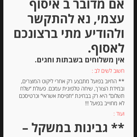
אם מדובר ב איסוף
עצמי, נא להתקשר
ולהודיע מתי ברצונכם
לאסוף.
אין משלוחים בשבתות וחגים.
עוגיות אלפחורס הוואנה קלאסיות, 6
יחידות בציפוי מרנג ALFAJORES
חשוב לשים לב :
HAVANNA
** החיוב בפועל מתבצע רק אחרי ליקוט המוצרים,
ובמידת הצורך, שיחה טלפונית עמכם. פעולת “שלח
-
תשלום” היא רק בבחינת “תפיסת אשראי” וכרטיסכם
₪
73.00
לא מחוייב בפועל !!!
מחיר ל 100 גרם: 22.12 ש"ח
ועוד :
מחיר ל 100 גרם: 22.12 ש"ח
** גבינות במשקל –