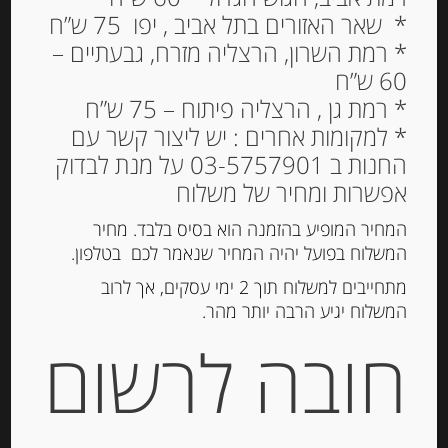
* שאר האזורים בתל אביב , יפו 75 ש”ח
* רמת השרון, הרצליה מזרח, גבעתיים –
60 ש”ח
בסקוויט פריך מועשר בחלב
* רמת גן , הרצליה פיתוח – 75 ש”ח
טרי 350 גרם MULINO
* למקומות אחרים : יש ליצור קשר עם
BIANCO GALLETI
החנות ב 03-5757901 על מנת לבדוק
אפשרות ומחיר של משלוח
23.00
₪
מחיר ל 100 גרם : 6.58 ש"ח
המחיר המופיע בהזמנה הוא בסיס בלבד. מחיר
המשלוח בפועל יהיה המחיר שנאמר לכם בטלפון.
המלאי אזל
מתחייבים למשלוח תוך 2 ימי עסקים, אך לרוב
המשלוח יגיע הרבה יותר מהר.
מק"ט:
76809572873
חובה לרשום
קטגוריות:
מוצרים חדשים
,
שוקולד, נוגט, עוגיות
ומתוקים