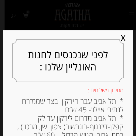
0
X
לפני שנכנסים לחנות
האונליין שלנו :
Out of
Stock
מחירון משלוחים :
* תל אביב עבר הירקון בצד שממזרח
לנתיבי איילון- 45 ש”ח
* תל אביב מדרום לירקון עד לקו
קפלן-דיזנגוף-בוגרשוב( צפון ישן, מרכז ) ,
רמת אביב, הגוש הגדול – 60 ש”ח