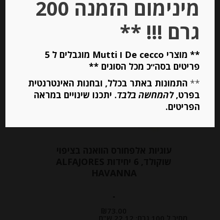
מינימום הזמנה 200
הוספה לסל
גרם !!! **
** מוצרי De cecco ו Mutti מוגבלים ל 5
פריטים בסה״כ מכל הסוגים **
**
התמונות באתר בכלל, ובחנות האינטרנטית
בפרט,
להמחשה בלבד
. יתכנו שינויים במראה
הפריטים.
עוגיות אלפחורס הוואנה בציפוי
שוקולד, 6 יחידות ALFAJORES
HAVANNA
-
₪
73.00
מחיר ל 100 גרם: 22.12 ש"ח