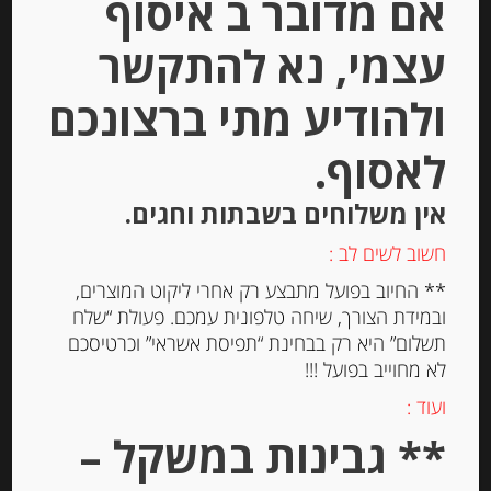
אם מדובר ב איסוף
עצמי, נא להתקשר
ולהודיע מתי ברצונכם
לאסוף.
קרפ ברטון צרפתי בטעם קלאסי
אין משלוחים בשבתות וחגים.
Paysan Breton
חשוב לשים לב :
** החיוב בפועל מתבצע רק אחרי ליקוט המוצרים,
-
ובמידת הצורך, שיחה טלפונית עמכם. פעולת “שלח
₪
41.00
תשלום” היא רק בבחינת “תפיסת אשראי” וכרטיסכם
מחיר ל 100 גרם: 11.09 ש"ח
לא מחוייב בפועל !!!
מחיר ל 100 גרם: 11.09 ש"ח
ועוד :
** גבינות במשקל –
יחידות