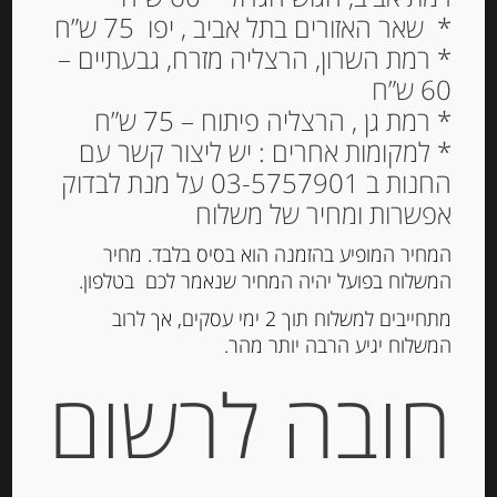
* שאר האזורים בתל אביב , יפו 75 ש”ח
* רמת השרון, הרצליה מזרח, גבעתיים –
60 ש”ח
ביסקוויט דקיק עם קרם
* רמת גן , הרצליה פיתוח – 75 ש”ח
קוקוס “Kambly”
* למקומות אחרים : יש ליצור קשר עם
החנות ב 03-5757901 על מנת לבדוק
26.00
₪
אפשרות ומחיר של משלוח
המלאי אזל
המחיר המופיע בהזמנה הוא בסיס בלבד. מחיר
המשלוח בפועל יהיה המחיר שנאמר לכם בטלפון.
מק"ט:
7614800277000
מתחייבים למשלוח תוך 2 ימי עסקים, אך לרוב
המשלוח יגיע הרבה יותר מהר.
קטגוריה:
שוקולד, נוגט, עוגיות ומתוקים
חובה לרשום
תיאור