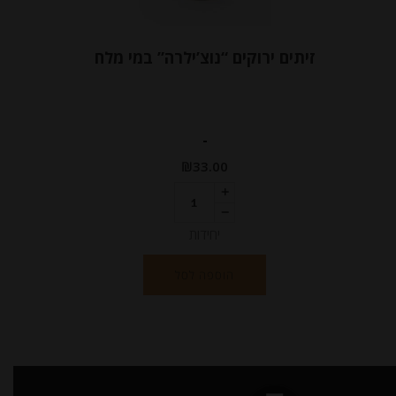
זיתים ירוקים “נוצ’ילרה” במי מלח
-
₪
33.00
יחידות
הוספה לסל