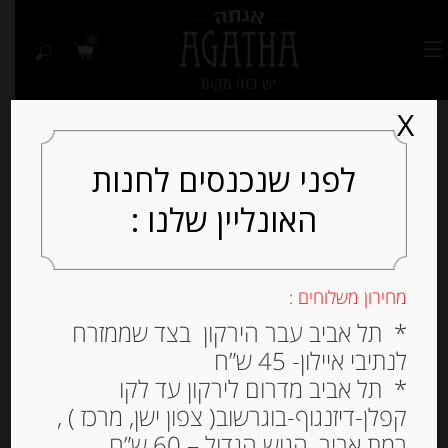
0
X
לפני שנכנסים לחנות
האונליין שלנו :
מחירון משלוחים :
* תל אביב עבר הירקון בצד שממזרח
לנתיבי איילון- 45 ש”ח
* תל אביב מדרום לירקון עד לקו
קפלן-דיזנגוף-בוגרשוב( צפון ישן, מרכז ) ,
רמת אביב, הגוש הגדול – 60 ש”ח