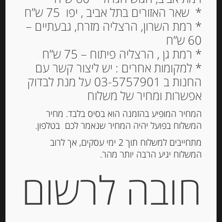
* שאר האזורים בתל אביב , יפו 75 ש”ח
* רמת השרון, הרצליה מזרח, גבעתיים –
60 ש”ח
בצלצלים קלויים בגריל
* רמת גן , הרצליה פיתוח – 75 ש”ח
בשמן חמניות 280 גרם
* למקומות אחרים : יש ליצור קשר עם
CIPOLLE BORETTANE
החנות ב 03-5757901 על מנת לבדוק
GRIGLIATE BERNI
אפשרות ומחיר של משלוח
27.00
₪
המחיר המופיע בהזמנה הוא בסיס בלבד. מחיר
המשלוח בפועל יהיה המחיר שנאמר לכם בטלפון.
מחיר ל 100 גרם: 9.65 ש"ח
מתחייבים למשלוח תוך 2 ימי עסקים, אך לרוב
המשלוח יגיע הרבה יותר מהר.
חובה לרשום
הוספה לסל
מק"ט:
80473886