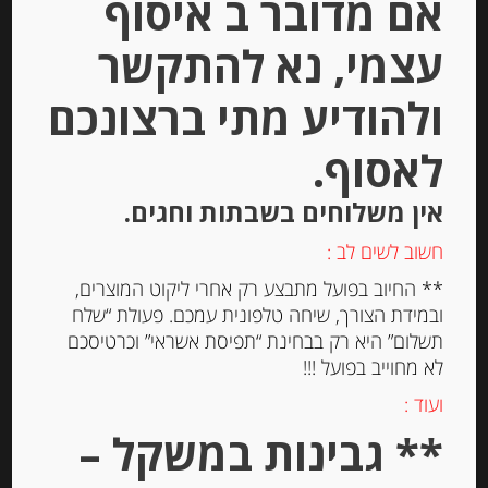
אם מדובר ב איסוף
יחידות
עצמי, נא להתקשר
הוספה לסל
ולהודיע מתי ברצונכם
Out of
לאסוף.
Stock
אין משלוחים בשבתות וחגים.
חשוב לשים לב :
** החיוב בפועל מתבצע רק אחרי ליקוט המוצרים,
ובמידת הצורך, שיחה טלפונית עמכם. פעולת “שלח
תשלום” היא רק בבחינת “תפיסת אשראי” וכרטיסכם
לא מחוייב בפועל !!!
זיתי קלמטה מגולענים במי מלח
ILIADA
ועוד :
** גבינות במשקל –
-