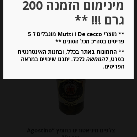
מינימום הזמנה 200
₪
24.00
גרם !!! **
יחידות
** מוצרי De cecco ו Mutti מוגבלים ל 5
פריטים בסה״כ מכל הסוגים **
הוספה לסל
**
התמונות באתר בכלל, ובחנות האינטרנטית
בפרט,
להמחשה בלבד
. יתכנו שינויים במראה
הפריטים.
צלפים מיניאטורים בחומץ “Agostino