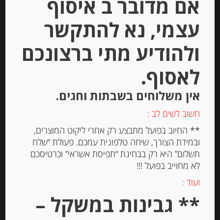
אם מדובר ב איסוף
עצמי, נא להתקשר
ולהודיע מתי ברצונכם
לאסוף.
אין משלוחים בשבתות וחגים.
גבינת לאבנה יוונית מחלב בקר 10%
חשוב לשים לב :
שומן 500 גרם Labneh Kolios
** החיוב בפועל מתבצע רק אחרי ליקוט המוצרים,
ובמידת הצורך, שיחה טלפונית עמכם. פעולת “שלח
תשלום” היא רק בבחינת “תפיסת אשראי” וכרטיסכם
-
לא מחוייב בפועל !!!
₪
28.00
ועוד :
** גבינות במשקל –
יחידות