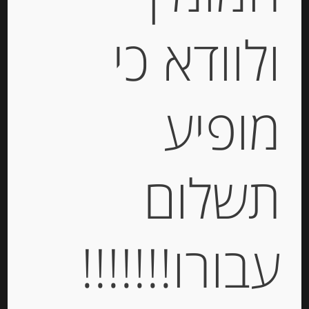
ולוודא כי
גבינה מותכת עם אגוזים “רמבול” 28%
מופיע
שומן
-
תשלום
₪
32.00
יחידות
עבורו!!!!!!!
הוספה לסל