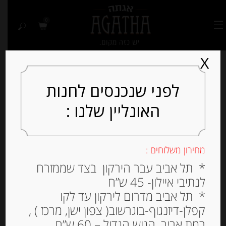
0
X
לפני שנכנסים לחנות
האונליין שלנו :
Out of
Stock
מחירון משלוחים :
* תל אביב עבר הירקון בצד שממזרח
לנתיבי איילון- 45 ש”ח
* תל אביב מדרום לירקון עד לקו
קפלן-דיזנגוף-בוגרשוב( צפון ישן, מרכז ) ,
רמת אביב, הגוש הגדול – 60 ש”ח