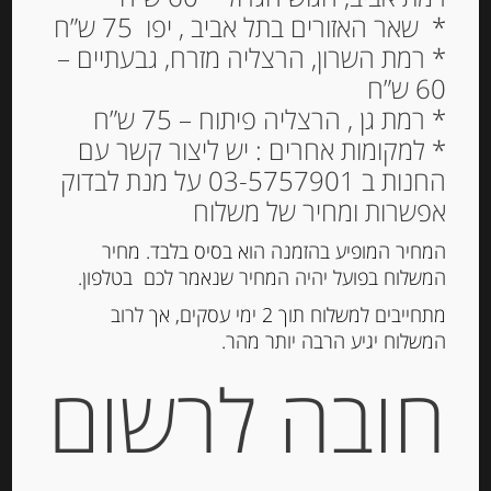
* שאר האזורים בתל אביב , יפו 75 ש”ח
* רמת השרון, הרצליה מזרח, גבעתיים –
60 ש”ח
גבינה בשלה “בריאה
* רמת גן , הרצליה פיתוח – 75 ש”ח
סאווראן” 40% שומן Brillat
* למקומות אחרים : יש ליצור קשר עם
Savarin Affine
החנות ב 03-5757901 על מנת לבדוק
אפשרות ומחיר של משלוח
49.00
₪
המחיר המופיע בהזמנה הוא בסיס בלבד. מחיר
המלאי אזל
המשלוח בפועל יהיה המחיר שנאמר לכם בטלפון.
מתחייבים למשלוח תוך 2 ימי עסקים, אך לרוב
המשלוח יגיע הרבה יותר מהר.
מק"ט:
32966511119371
קטגוריות:
גבינות ארוזות
,
גבינות רכות
חובה לרשום
תגיות:
Triple creme
,
גבינה בשלה