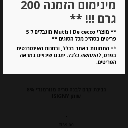
מינימום הזמנה 200
הוספה לסל
גרם !!! **
Out of
** מוצרי De cecco ו Mutti מוגבלים ל 5
Stock
פריטים בסה״כ מכל הסוגים **
**
התמונות באתר בכלל, ובחנות האינטרנטית
בפרט,
להמחשה בלבד
. יתכנו שינויים במראה
הפריטים.
גבינת קרם לבנה טריה מנורמנדי 8%
שומן ISIGNY
-
₪
39.00