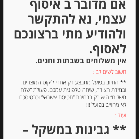
אם מדובר ב איסוף
עצמי, נא להתקשר
ולהודיע מתי ברצונכם
לאסוף.
גבינת קרם לבנה טריה מנורמנדי 8%
שומן ISIGNY
אין משלוחים בשבתות וחגים.
חשוב לשים לב :
-
** החיוב בפועל מתבצע רק אחרי ליקוט המוצרים,
ובמידת הצורך, שיחה טלפונית עמכם. פעולת “שלח
₪
39.00
תשלום” היא רק בבחינת “תפיסת אשראי” וכרטיסכם
לא מחוייב בפועל !!!
יחידות
ועוד :
** גבינות במשקל –
הוספה לסל