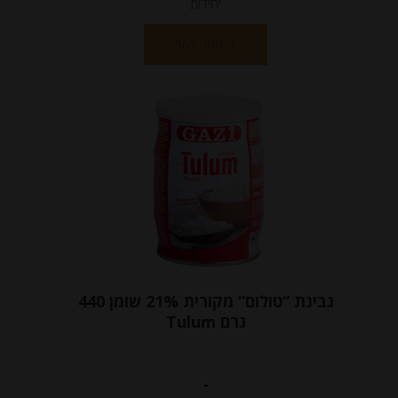
יחידות
הוספה לסל
גבינת “טולום” מקורית 21% שומן 440
גרם Tulum
-