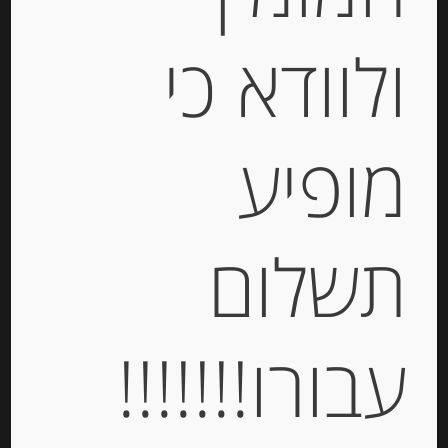
ולוודא כי
גבינת ריקוטה 9.5% שומן Fior di
Maso
מופיע
-
₪
18.00
תשלום
יחידות
הוספה לסל
עבורו!!!!!!!
Out of
Stock