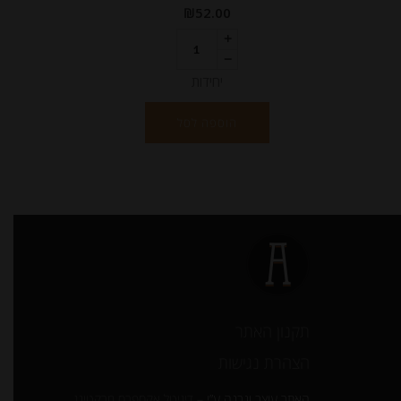
₪
52.00
יחידות
הוספה לסל
תקנון האתר
הצהרת נגישות
האתר עוצב ונבנה ע”י –
דיגיטל אקספרס מרקטינג