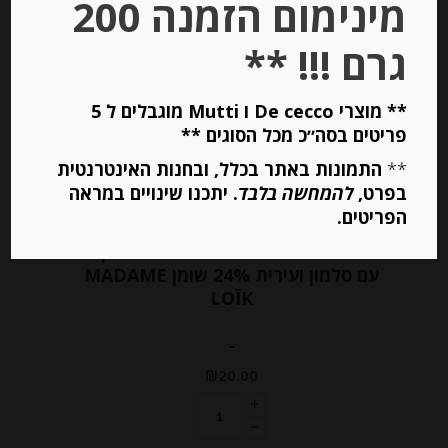
מינימום הזמנה 200
Out of
גרם !!! **
Stock
** מוצרי De cecco ו Mutti מוגבלים ל 5
פריטים בסה״כ מכל הסוגים **
**
התמונות באתר בכלל, ובחנות האינטרנטית
בפרט,
להמחשה בלבד
. יתכנו שינויים במראה
הפריטים.
גבינה טריה למריחה “מאדאם לואיק”
עם סלמון ועירית 24% שומן MADAME
LOÏK
-
₪
20.00