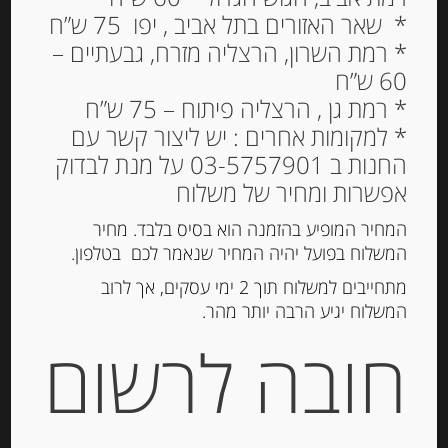
* שאר האזורים בתל אביב , יפו 75 ש”ח
* רמת השרון, הרצליה מזרח, גבעתיים –
60 ש”ח
גבינה בשלה ברי מפולפת
* רמת גן , הרצליה פיתוח – 75 ש”ח
25% שומן Paysan Breton
* למקומות אחרים : יש ליצור קשר עם
החנות ב 03-5757901 על מנת לבדוק
23.00
₪
אפשרות ומחיר של משלוח
המלאי אזל
המחיר המופיע בהזמנה הוא בסיס בלבד. מחיר
המשלוח בפועל יהיה המחיר שנאמר לכם בטלפון.
מק"ט:
3412290001846
מתחייבים למשלוח תוך 2 ימי עסקים, אך לרוב
המשלוח יגיע הרבה יותר מהר.
קטגוריות:
גבינות ארוזות
,
גבינות רכות
תגית:
גבינה בשלה
חובה לרשום
תיאור