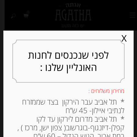
0
X
לפני שנכנסים לחנות
האונליין שלנו :
Out of
Stock
מחירון משלוחים :
* תל אביב עבר הירקון בצד שממזרח
לנתיבי איילון- 45 ש”ח
* תל אביב מדרום לירקון עד לקו
קפלן-דיזנגוף-בוגרשוב( צפון ישן, מרכז ) ,
רמת אביב, הגוש הגדול – 60 ש”ח