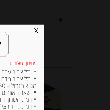
0
על אגתה
מסעדה
X
ל
מחירון משלוחים :
* תל אביב עבר הירק
* תל אביב מדרום ל
הגוש הגדול – 60 ש”ח
* שאר האזורים בתל א
* רמת השרון, הרצלי
* רמת גן , הרצליה פי