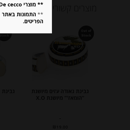
** מוצרי De cecco ו Mutti מוגבלים ל 5 פריטים בסה״כ מכל הסוגים **
מוצרים קשורים
**
התמונות באתר ב
הפריטים.
Out of
Out of
Stock
Stock
גבינת גאודה עזים מיושנת
גבינת ג
“הומאז'” מיושנת X.O
-
₪
19.00