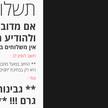
תשלום 
אם מדובר
ולהודיע 
אין משלוחים ב
חשוב לשים לב :
** החיוב בפועל מתבצ
היא רק בבחינת “תפיסת
ועוד :
גרם !!! **