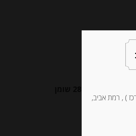
צעות למתנה
צרו קשר
גבינה בשלה כחולה “סנט אגור” 28% שומן
ז ) , רמת אביב,