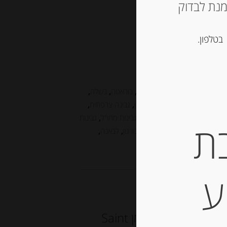
ש ליצור קשר עם החנות ב 03-5757901 על מנת לבדוק
הוספה לסל
בטלפון.
,
רכות
CHE
,
Cambozola
,
AGATHA
,
בוראטה
,
בשלה
,
 מחבל הבסקים
,
גבינה עם כמהין
,
גבינה צרפתית
,
ל
,
גבינות יבוא
,
גבינות מאירופה
,
גבינות מחו"ל
,
גבינות
ת
 עזים
,
גבינת קממבר
,
דליס דה בורגון
,
לבאנה
,
מבר
ע
גבינה בשלה כחולה “סנט אגור” 28% שומן Saint