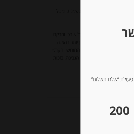
ה מחלב פרה מפוסטר מועשר בשמנת, ומכיל
שר
 של עובש ירוק זית אופייני לכל אורכו ומרקם
תובל הדומה לרוקפור רך ועדין יותר בהצגה
 כחולה מסורתית יותר, ואופיה המוחשי והקרמי
ת חדות, אם כי זה תלוי בעידן הגבינה. בזכות
רחת בקלות ונמסה היטב.
 פעולת “שלח תשלום”
** גבינות במשקל – מינימום הזמנה 200