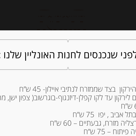
חנות אונליין
קייטרינג
ה
פני שנכנסים לחנות האונליין שלנו :
ון בצד שממזרח לנתיבי איילון- 45 ש”ח
ירקון עד לקו קפלן-דיזנגוף-בוגרשוב( צפון ישן, מרכ
Saint Agur
15.20
₪
ביב , יפו 75 ש”ח
ה מזרח, גבעתיים – 60 ש”ח
15.2
₪
: מחיר ל 100 גרם
תוח – 75 ש”ח
גרמים