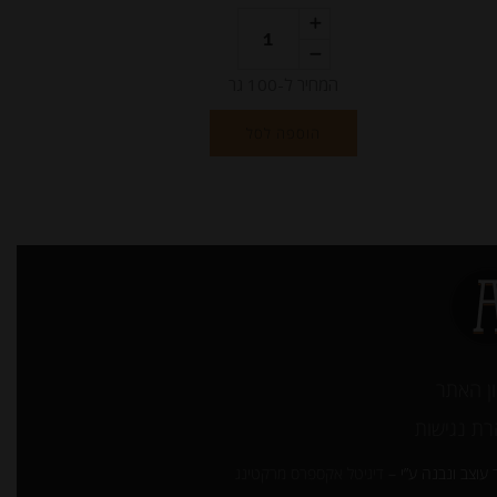
המחיר ל-100 גר
הוספה לסל
ן האתר
ת נגישות
עוצב ונבנה ע”י –
דיגיטל אקספרס מרקטינג