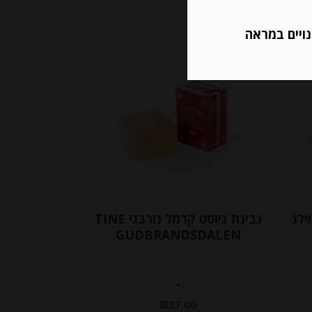
נויים במראה
ילג
גבינת גיוסט קרמל נורבגי TINE
GUDBRANDSDALEN
-
₪
27.00