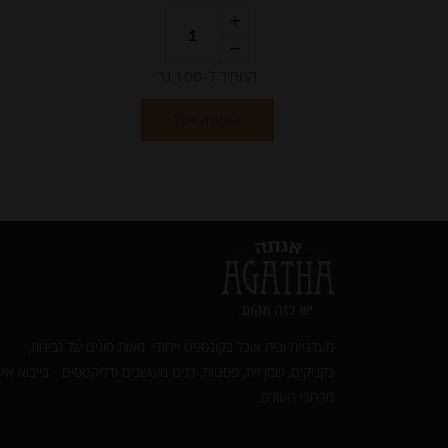
המחיר ל-100 גר
הוספה לסל
מעדנייה ובית אוכל בקונספט ייחודי. מאות סוגים של גבינות,
נקניקים, שמן זית, פסטות, דגים מעושנים ודליקטסים - בייבוא איש
מרחבי העולם.‎