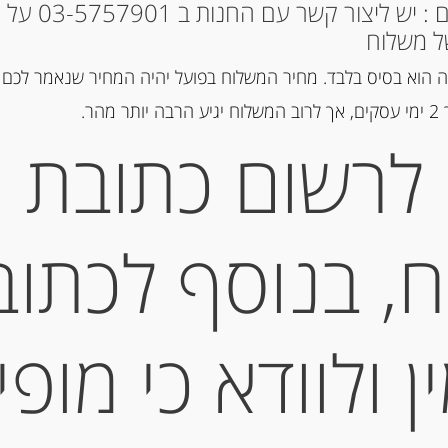
* למקומות אחרים : י
ל משלוח
 הוא בסיס בלבד. מחיר המשלוח בפועל יהיה המחיר שנאמר לכם 
הר.
מק"ט:
2001321000081
לרשום כתובת
קטגוריות:
גבינות במשקל
,
כחולות
תגיות:
QUALITY CHEESE
,
ESE
גבינה בסקית
,
גבינה כחולה
,
גבינה
גבינות
,
גבינות איטלקיות
,
גבינות בזו
, בנוסף לכתוב
צרפתיות
,
גבינת חלב בופאלו
,
גבינת
מוצרלה
,
פלטת גבינות
,
פקורינו
,
קמ
 ולוודא כי מופי
תיאור