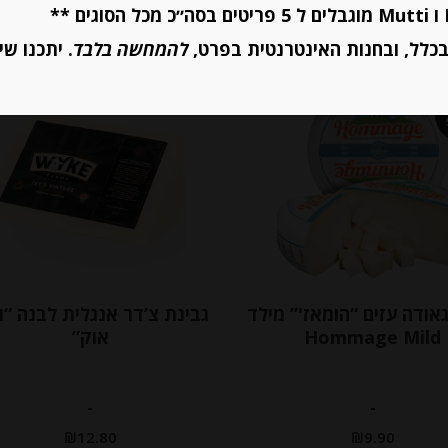
כלל, ובחנות האינטרנטית בפרט,
להמחשה בלבד
. יתכנו שי
אודה עזים “הומאז'” מילד
גבינת צ’דר אנגלית לבנה “וו
Hommage Mild
אוק”
-
-
₪
12.80
₪
9.90