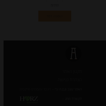
יחידות
הוספה לסל
תקנון האתר
הצהרת נגישות
האתר עוצב ונבנה ע”י –
דיגיטל אקספרס מרקטינג
תקשורת מותג –