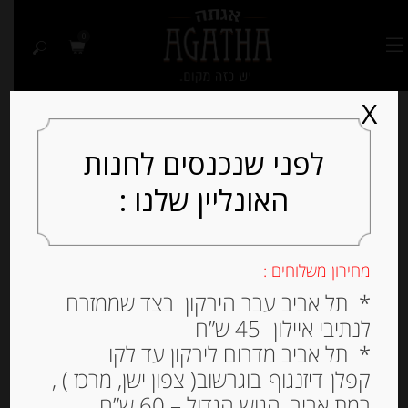
0
X
לפני שנכנסים לחנות
האונליין שלנו :
Out of
Stock
מחירון משלוחים :
* תל אביב עבר הירקון בצד שממזרח
לנתיבי איילון- 45 ש”ח
* תל אביב מדרום לירקון עד לקו
קפלן-דיזנגוף-בוגרשוב( צפון ישן, מרכז ) ,
רמת אביב, הגוש הגדול – 60 ש”ח