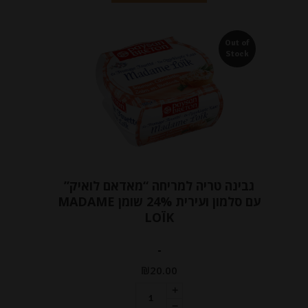
Out of
Stock
גבינה טריה למריחה “מאדאם לואיק”
עם סלמון ועירית 24% שומן MADAME
LOÏK
-
₪
20.00