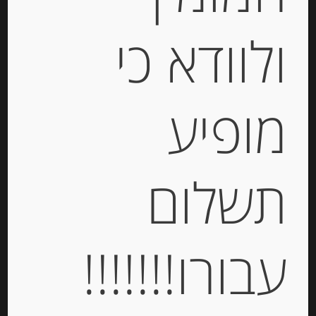
גבינת ריקוטה 9% שומן
STERILGARDA
ולוודא כי
-
₪
18.00
מופיע
יחידות
תשלום
הוספה לסל
עבורו!!!!!!!