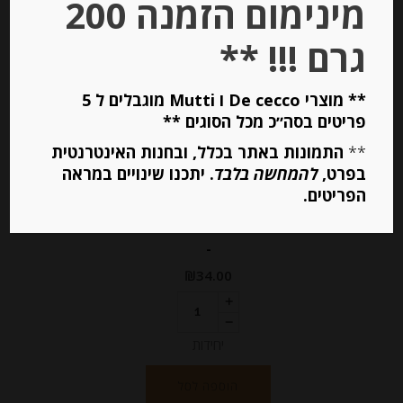
מינימום הזמנה 200
גרם !!! **
** מוצרי De cecco ו Mutti מוגבלים ל 5
פריטים בסה״כ מכל הסוגים **
**
התמונות באתר בכלל, ובחנות האינטרנטית
מיקס מיני גבינות הולנדיות 30% שומן
בפרט,
להמחשה בלבד
. יתכנו שינויים במראה
Verger
הפריטים.
-
₪
34.00
יחידות
הוספה לסל