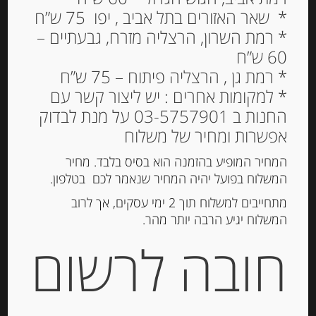
גבינה בשלה קממבר 21%
* שאר האזורים בתל אביב , יפו 75 ש”ח
שומן President
* רמת השרון, הרצליה מזרח, גבעתיים –
60 ש”ח
26.00
₪
* רמת גן , הרצליה פיתוח – 75 ש”ח
* למקומות אחרים : יש ליצור קשר עם
המלאי אזל
החנות ב 03-5757901 על מנת לבדוק
אפשרות ומחיר של משלוח
מק"ט:
3228022150023
המחיר המופיע בהזמנה הוא בסיס בלבד. מחיר
קטגוריות:
גבינות ארוזות
,
גבינות רכות
המשלוח בפועל יהיה המחיר שנאמר לכם בטלפון.
תגית:
גבינת קממבר
מתחייבים למשלוח תוך 2 ימי עסקים, אך לרוב
המשלוח יגיע הרבה יותר מהר.
חובה לרשום
תיאור
גבינה בשלה קממברט 21% שומן
President