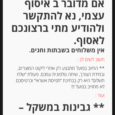
אם מדובר ב איסוף
עצמי, נא להתקשר
ולהודיע מתי ברצונכם
קרם פרש דה אשירה אקסלנס Creme
fraiche ECHIRE
לאסוף.
אין משלוחים בשבתות וחגים.
-
₪
25.00
חשוב לשים לב :
** החיוב בפועל מתבצע רק אחרי ליקוט המוצרים,
ובמידת הצורך, שיחה טלפונית עמכם. פעולת “שלח
יחידות
תשלום” היא רק בבחינת “תפיסת אשראי” וכרטיסכם
לא מחוייב בפועל !!!
הוספה לסל
ועוד :
** גבינות במשקל –
Out of
Stock