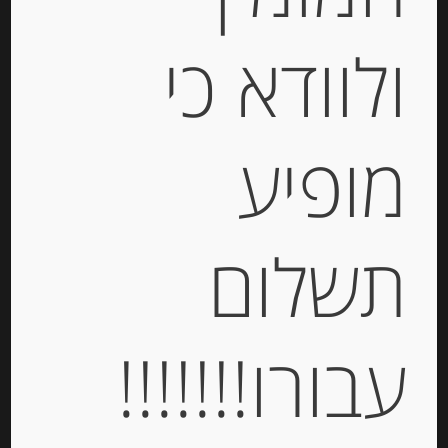
ולוודא כי
גבינת ריקוטה 7% שומן Belle France
מופיע
-
₪
18.00
תשלום
יחידות
עבורו!!!!!!!
הוספה לסל
Out of