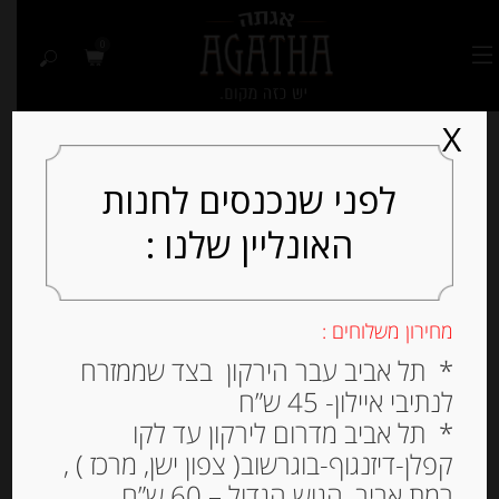
0
X
לפני שנכנסים לחנות
האונליין שלנו :
Out of
Stock
מחירון משלוחים :
* תל אביב עבר הירקון בצד שממזרח
לנתיבי איילון- 45 ש”ח
* תל אביב מדרום לירקון עד לקו
קפלן-דיזנגוף-בוגרשוב( צפון ישן, מרכז ) ,
רמת אביב, הגוש הגדול – 60 ש”ח