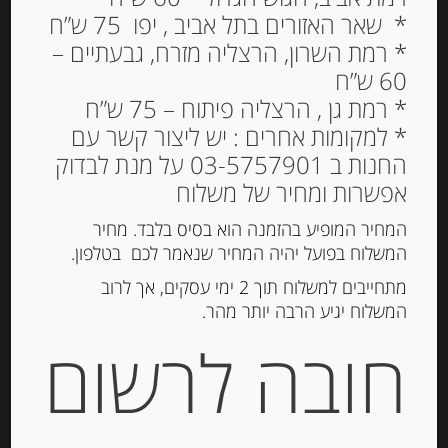
* שאר האזורים בתל אביב , יפו 75 ש”ח
* רמת השרון, הרצליה מזרח, גבעתיים –
60 ש”ח
גבינה בשלה קממבר 23%
* רמת גן , הרצליה פיתוח – 75 ש”ח
שומן 250 גרם Paysan
* למקומות אחרים : יש ליצור קשר עם
Breton Le Kergall
החנות ב 03-5757901 על מנת לבדוק
אפשרות ומחיר של משלוח
34.00
₪
המחיר המופיע בהזמנה הוא בסיס בלבד. מחיר
המלאי אזל
המשלוח בפועל יהיה המחיר שנאמר לכם בטלפון.
מתחייבים למשלוח תוך 2 ימי עסקים, אך לרוב
המשלוח יגיע הרבה יותר מהר.
מק"ט:
3218930521008
קטגוריות:
גבינות ארוזות
,
גבינות רכות
חובה לרשום
תגיות:
גבינה בשלה
,
גבינת קממבר