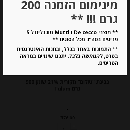
מינימום הזמנה 200
גרם !!! **
Out of
Stock
** מוצרי De cecco ו Mutti מוגבלים ל 5
פריטים בסה״כ מכל הסוגים **
**
התמונות באתר בכלל, ובחנות האינטרנטית
בפרט,
להמחשה בלבד
. יתכנו שינויים במראה
הפריטים.
גבינת “טולום” מקורית 21% שומן 900
גרם Tulum
-
₪
76.00