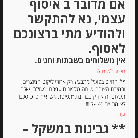
אם מדובר ב איסוף
Stock
עצמי, נא להתקשר
ולהודיע מתי ברצונכם
לאסוף.
אין משלוחים בשבתות וחגים.
גבינה מותכת עם אגוזים “רמבול” 28%
שומן
חשוב לשים לב :
** החיוב בפועל מתבצע רק אחרי ליקוט המוצרים,
ובמידת הצורך, שיחה טלפונית עמכם. פעולת “שלח
-
תשלום” היא רק בבחינת “תפיסת אשראי” וכרטיסכם
₪
32.00
לא מחוייב בפועל !!!
ועוד :
יחידות
** גבינות במשקל –
הוספה לסל