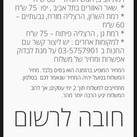
* שאר האזורים בתל אביב , יפו 75 ש”ח
* רמת השרון, הרצליה מזרח, גבעתיים –
גבינה בשלה קממבר 250
60 ש”ח
גרם 20% שומן
* רמת גן , הרצליה פיתוח – 75 ש”ח
CAMEMBERT PAYSAN
* למקומות אחרים : יש ליצור קשר עם
BRETON
החנות ב 03-5757901 על מנת לבדוק
אפשרות ומחיר של משלוח
34.00
₪
המחיר המופיע בהזמנה הוא בסיס בלבד. מחיר
מחיר ל 100 גרם : 13.60 ש"ח
המשלוח בפועל יהיה המחיר שנאמר לכם בטלפון.
מתחייבים למשלוח תוך 2 ימי עסקים, אך לרוב
המשלוח יגיע הרבה יותר מהר.
הוספה לסל
חובה לרשום
מק"ט:
003570
קטגוריות:
גבינות ארוזות
,
גבינות רכות
,
מוצרים חדשים