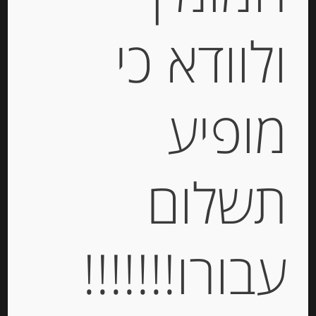
ולוודא כי
מופיע
גבינה טריה למריחה “מאדאם לואיק”
תשלום
עם שום ועישבי תיבול 23% שומן
MADAME LOÏK
-
עבורו!!!!!!!
₪
20.00
יחידות