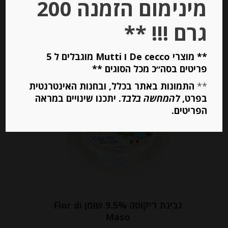
מינימום הזמנה 200
גרם !!! **
יחידות
** מוצרי De cecco ו Mutti מוגבלים ל 5
הוספה לסל
פריטים בסה״כ מכל הסוגים **
**
התמונות באתר בכלל, ובחנות האינטרנטית
בפרט,
להמחשה בלבד
. יתכנו שינויים במראה
Out of
Stock
הפריטים.
גבינת ריקוטה 9.5% שומן Fior di
Maso