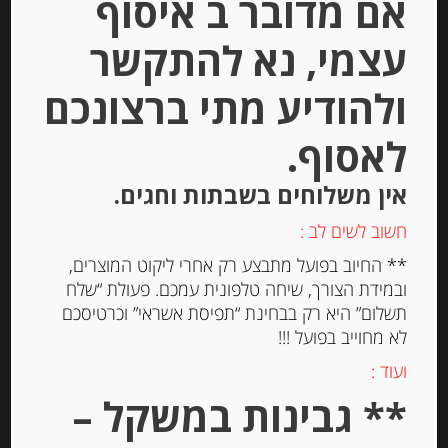
אם מדובר ב איסוף
הוספה לסל
עצמי, נא להתקשר
ולהודיע מתי ברצונכם
Out of
Stock
לאסוף.
אין משלוחים בשבתות וחגים.
חשוב לשים לב :
** החיוב בפועל מתבצע רק אחרי ליקוט המוצרים,
ובמידת הצורך, שיחה טלפונית עמכם. פעולת “שלח
תשלום” היא רק בבחינת “תפיסת אשראי” וכרטיסכם
גבינת ריקוטה 7% שומן Belle France
לא מחוייב בפועל !!!
ועוד :
** גבינות במשקל –
-
₪
18.00