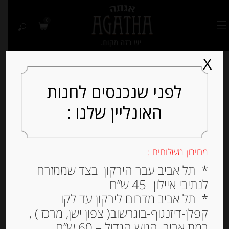
0
X
לפני שנכנסים לחנות
האונליין שלנו :
מחירון משלוחים :
* תל אביב עבר הירקון בצד שממזרח
לנתיבי איילון- 45 ש”ח
* תל אביב מדרום לירקון עד לקו
קפלן-דיזנגוף-בוגרשוב( צפון ישן, מרכז ) ,
רמת אביב, הגוש הגדול – 60 ש”ח