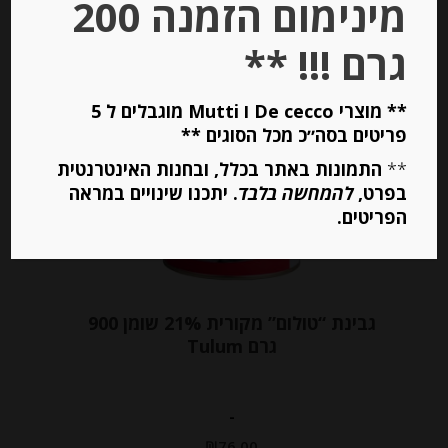
מינימום הזמנה 200
הוספה לסל
גרם !!! **
** מוצרי De cecco ו Mutti מוגבלים ל 5
Out of
פריטים בסה״כ מכל הסוגים **
Stock
**
התמונות באתר בכלל, ובחנות האינטרנטית
בפרט,
להמחשה בלבד
. יתכנו שינויים במראה
הפריטים.
גבינת “טולום” מקורית 21% שומן 900
גרם Tulum
-
₪
76.00