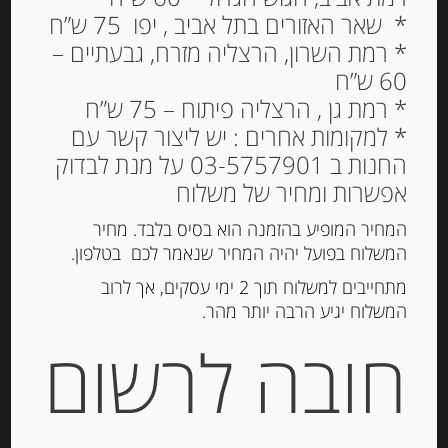
* שאר האזורים בתל אביב , יפו 75 ש”ח
* רמת השרון, הרצליה מזרח, גבעתיים –
60 ש”ח
גבינה בשלה קממבר 26%
* רמת גן , הרצליה פיתוח – 75 ש”ח
שומן 250 גרם Paysan
* למקומות אחרים : יש ליצור קשר עם
החנות ב 03-5757901 על מנת לבדוק
Breton Le Camembert
אפשרות ומחיר של משלוח
Pays
המחיר המופיע בהזמנה הוא בסיס בלבד. מחיר
44.00
₪
המשלוח בפועל יהיה המחיר שנאמר לכם בטלפון.
המלאי אזל
מתחייבים למשלוח תוך 2 ימי עסקים, אך לרוב
המשלוח יגיע הרבה יותר מהר.
חובה לרשום
מק"ט:
3412290093209
קטגוריות:
גבינות ארוזות
,
גבינות רכות
תגיות:
גבינה בשלה
,
גבינת קממבר