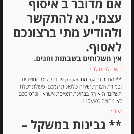
אם מדובר ב איסוף
Out of
עצמי, נא להתקשר
Stock
ולהודיע מתי ברצונכם
לאסוף.
אין משלוחים בשבתות וחגים.
חשוב לשים לב :
גבינה מותכת עם אגוזים “רמבול” 28%
שומן
** החיוב בפועל מתבצע רק אחרי ליקוט המוצרים,
ובמידת הצורך, שיחה טלפונית עמכם. פעולת “שלח
תשלום” היא רק בבחינת “תפיסת אשראי” וכרטיסכם
-
לא מחוייב בפועל !!!
₪
32.00
ועוד :
** גבינות במשקל –
יחידות