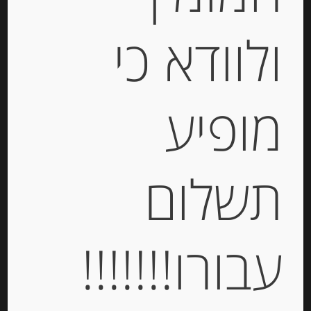
ולוודא כי
מופיע
גבינת ריקוטה 9% שומן
STERILGARDA
-
תשלום
₪
18.00
עבורו!!!!!!!
יחידות
הוספה לסל