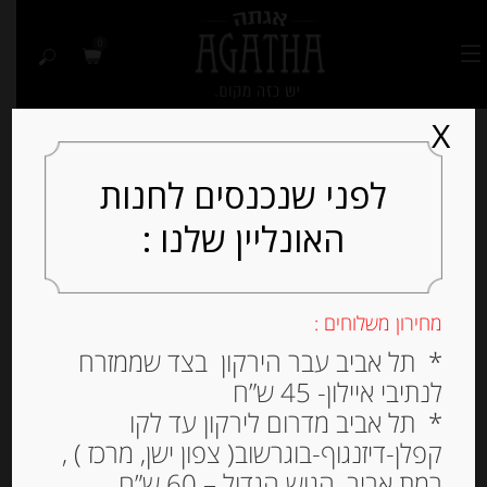
0
X
לפני שנכנסים לחנות
האונליין שלנו :
Out of
Stock
מחירון משלוחים :
* תל אביב עבר הירקון בצד שממזרח
לנתיבי איילון- 45 ש”ח
* תל אביב מדרום לירקון עד לקו
קפלן-דיזנגוף-בוגרשוב( צפון ישן, מרכז ) ,
רמת אביב, הגוש הגדול – 60 ש”ח