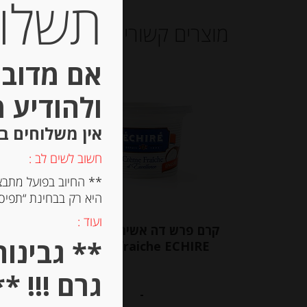
תשלום 
מוצרים קשורים
אם מדובר
Out of
ולהודיע 
Stock
אין משלוחים ב
חשוב לשים לב :
** החיוב בפועל מתבצ
היא רק בבחינת “תפיסת
גבינ
ועוד :
לואי
קרם פרש דה אשירה אקסלנס
23% שומן DAME LOÏK
Creme fraiche ECHIRE
גרם !!! **
-