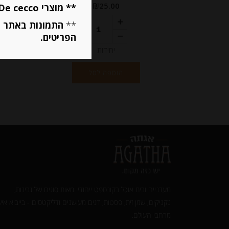
₪
25.00
** מוצרי De cecco ו Mutti מוגבלים ל 5 פריטים בסה״כ מכל הסוגים **
**
התמונות באתר ב
הפריטים.
יחידות
הוספה לסל
מעדנייה ובית אוכל בקונספט ייחודי. מאות סוגים של גבינות,
נקניקים, שמן זית, פסטות, דגים מעושנים ודליקטסים - בייבוא איש
מרחבי העולם.‎