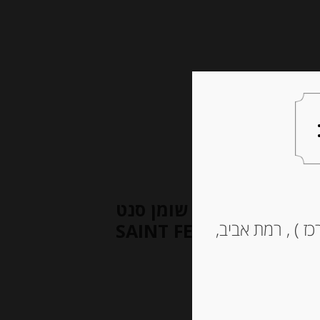
צעות למתנה
צרו קשר
גבינה בשלה רכה מחלב בקר 27% שומן סנט
ז ) , רמת אביב,
פליסיאןן 180 גרם SAINT FELICIEN ETOILE