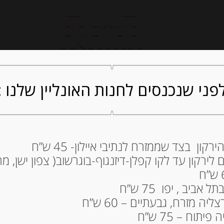
חנות אונליין
קייטרינג
ה
פני שנכנסים לחנות האונליין שלנו :
ון בצד שממזרח לנתיבי איילון- 45 ש”ח
ירקון עד לקו קפלן-דיזנגוף-בוגרשוב( צפון ישן, מרכ
DU VECORS
ביב , יפו 75 ש”ח
35.00
₪
ה מזרח, גבעתיים – 60 ש”ח
מחיר ל 100 גרם:19.45 ש"ח
תוח – 75 ש”ח