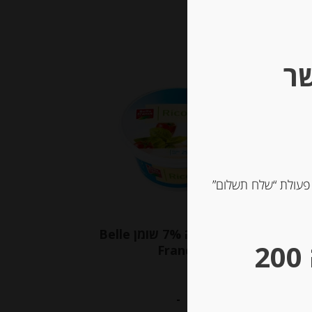
שר
Out of
Stock
 פעולת “שלח תשלום”
אם
גבינת ריקוטה 7% שומן Belle
** גבינות במשקל – מינימום הזמנה 200
ח
France
MADAME
-