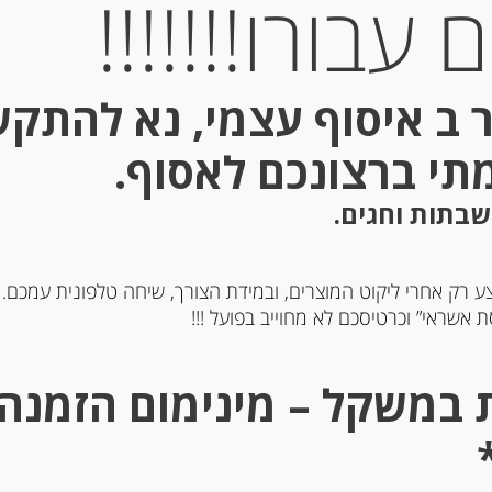
עבורו!!!!!!!
 ב איסוף עצמי, נא להתק
מתי ברצונכם לאסוף.
שבתות וחגים.
ע רק אחרי ליקוט המוצרים, ובמידת הצורך, שיחה טלפונית עמכם.
 אשראי” וכרטיסכם לא מחוייב בפועל !!!
ה טריה למריחה “מאדאם
ק” בתוספת גבינה כחולה
גבינה טריה למריחה “מאד
MA
לואיק” בסגנון טבעי עם מל
אטלנטי 24% שומן 
-
LOÏK
₪
26.00
-