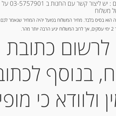
* למקומות אחרים : י
המלאי אזל
ל משלוח
 הוא בסיס בלבד. מחיר המשלוח בפועל יהיה המחיר שנאמר לכם 
מק"ט:
55007020
הר.
קטגוריות:
גבינות ארוזות
,
גבינות ח
לרשום כתובת
תגית:
גבינה צ'דאר
תיאור
, בנוסף לכתוב
180 גרם SAINT FELICIEN ETOILE DU VECORS
 ולוודא כי מופי
מידע נוסף