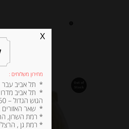
0
על אגתה
מסעדה
X
ל
מחירון משלוחים :
* תל אביב עבר הירק
Out of
Stock
* תל אביב מדרום ל
הגוש הגדול – 60 ש”ח
* שאר האזורים בתל א
* רמת השרון, הרצלי
* רמת גן , הרצליה פי