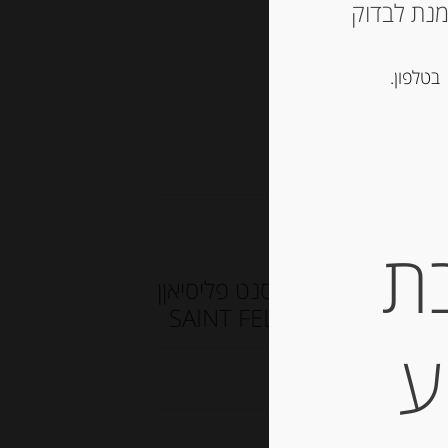
ש ליצור קשר עם החנות ב 03-5757901 על מנת לבדוק
בטלפון.
צי קשות
,
מוצרים חדשים
ת
גבינה בשלה רכה מחלב בקר 27% שומן סנט פליסיאןן
ע