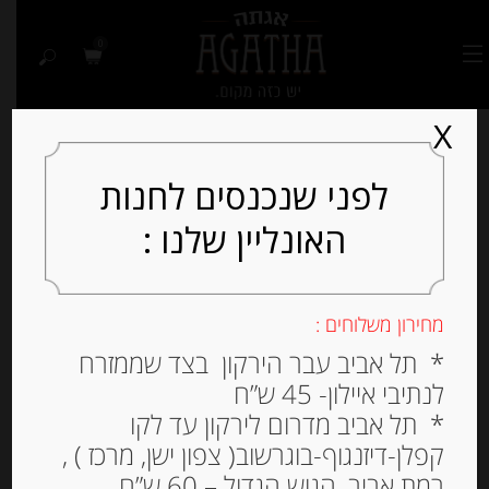
0
X
לפני שנכנסים לחנות
האונליין שלנו :
מחירון משלוחים :
* תל אביב עבר הירקון בצד שממזרח
לנתיבי איילון- 45 ש”ח
* תל אביב מדרום לירקון עד לקו
קפלן-דיזנגוף-בוגרשוב( צפון ישן, מרכז ) ,
רמת אביב, הגוש הגדול – 60 ש”ח