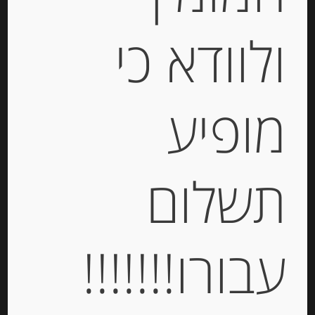
ולוודא כי
מופיע
תשלום
קרם פרש מונטבורג נורמנדי 200 מ”ל
Montebourg de Normandie
עבורו!!!!!!!
-
₪
28.00
מחיר ל 100 גרם: 14.00 ש"ח
מחיר ל 100 גרם: 14.00 ש"ח