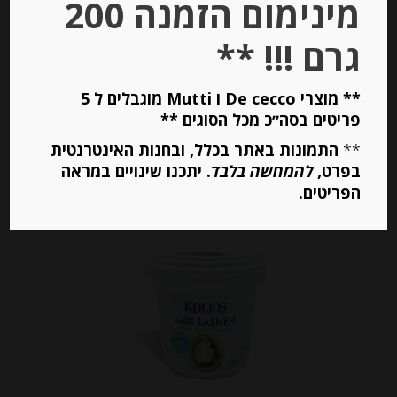
מינימום הזמנה 200
-
גרם !!! **
₪
26.00
** מוצרי De cecco ו Mutti מוגבלים ל 5
פריטים בסה״כ מכל הסוגים **
יחידות
**
התמונות באתר בכלל, ובחנות האינטרנטית
הוספה לסל
בפרט,
להמחשה בלבד
. יתכנו שינויים במראה
הפריטים.