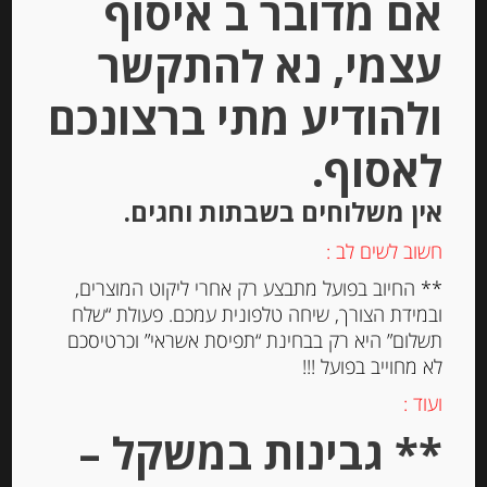
אם מדובר ב איסוף
עצמי, נא להתקשר
יחידות
ולהודיע מתי ברצונכם
הוספה לסל
לאסוף.
Out of
אין משלוחים בשבתות וחגים.
Stock
חשוב לשים לב :
** החיוב בפועל מתבצע רק אחרי ליקוט המוצרים,
ובמידת הצורך, שיחה טלפונית עמכם. פעולת “שלח
תשלום” היא רק בבחינת “תפיסת אשראי” וכרטיסכם
לא מחוייב בפועל !!!
ועוד :
גבינה טריה למריחה “מאדאם לואיק”
** גבינות במשקל –
בתוספת גבינה כחולה 23% שומן
MADAME LOÏK