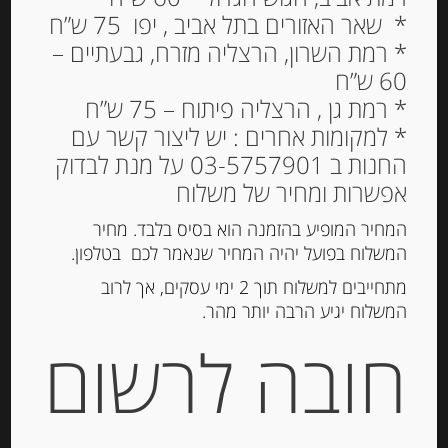
* שאר האזורים בתל אביב , יפו 75 ש”ח
* רמת השרון, הרצליה מזרח, גבעתיים –
60 ש”ח
גבינה חצי קשה “רקלט”
* רמת גן , הרצליה פיתוח – 75 ש”ח
שוויצרית עם כמהין פרוסה
* למקומות אחרים : יש ליצור קשר עם
26.4% שומן 200 גרם
החנות ב 03-5757901 על מנת לבדוק
NATOUR TRUFFEL
אפשרות ומחיר של משלוח
RACLETTE
המחיר המופיע בהזמנה הוא בסיס בלבד. מחיר
66.00
המשלוח בפועל יהיה המחיר שנאמר לכם בטלפון.
₪
מחיר ל 100 גרם: 33.00 ש"ח
מתחייבים למשלוח תוך 2 ימי עסקים, אך לרוב
המשלוח יגיע הרבה יותר מהר.
חובה לרשום
הוספה לסל