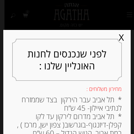
0
X
לפני שנכנסים לחנות
האונליין שלנו :
Out of
Stock
מחירון משלוחים :
* תל אביב עבר הירקון בצד שממזרח
לנתיבי איילון- 45 ש”ח
* תל אביב מדרום לירקון עד לקו
קפלן-דיזנגוף-בוגרשוב( צפון ישן, מרכז ) ,
רמת אביב, הגוש הגדול – 60 ש”ח