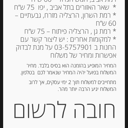
* שאר האזורים בתל אביב , יפו 75 ש”ח
* רמת השרון, הרצליה מזרח, גבעתיים –
60 ש”ח
גבינה למריחה פילדלפיה
* רמת גן , הרצליה פיתוח – 75 ש”ח
ללא לקטוז 21% שומן
* למקומות אחרים : יש ליצור קשר עם
החנות ב 03-5757901 על מנת לבדוק
21.00
₪
אפשרות ומחיר של משלוח
מחיר ל 100 גרם: 14.00 ש"ח
המחיר המופיע בהזמנה הוא בסיס בלבד. מחיר
המלאי אזל
המשלוח בפועל יהיה המחיר שנאמר לכם בטלפון.
מתחייבים למשלוח תוך 2 ימי עסקים, אך לרוב
מק"ט:
7622210230416
המשלוח יגיע הרבה יותר מהר.
קטגוריות:
גבינות ארוזות
,
גבינות למריחה
,
מוצרים
חובה לרשום
חדשים
תגית:
גבינה פילדלפיה