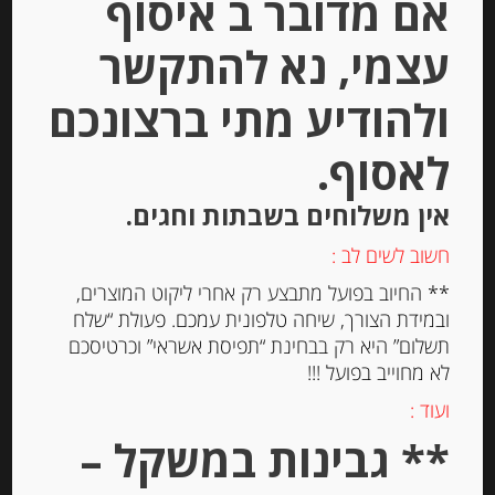
אם מדובר ב איסוף
עצמי, נא להתקשר
ולהודיע מתי ברצונכם
לאסוף.
אין משלוחים בשבתות וחגים.
גבינה טריה למריחה “מאדאם לואיק”
חשוב לשים לב :
עם שום ועישבי תיבול 23% שומן
** החיוב בפועל מתבצע רק אחרי ליקוט המוצרים,
MADAME LOÏK
ובמידת הצורך, שיחה טלפונית עמכם. פעולת “שלח
תשלום” היא רק בבחינת “תפיסת אשראי” וכרטיסכם
-
לא מחוייב בפועל !!!
₪
20.00
ועוד :
** גבינות במשקל –
יחידות