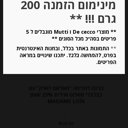
מינימום הזמנה 200
הוספה לסל
גרם !!! **
** מוצרי De cecco ו Mutti מוגבלים ל 5
פריטים בסה״כ מכל הסוגים **
**
התמונות באתר בכלל, ובחנות האינטרנטית
בפרט,
להמחשה בלבד
. יתכנו שינויים במראה
הפריטים.
גבינה למריחה “מאדאם לואיק” עם
בצלצלי שאלוט ועירית 23% שומן
MADAME LOÏK
-
₪
20.00