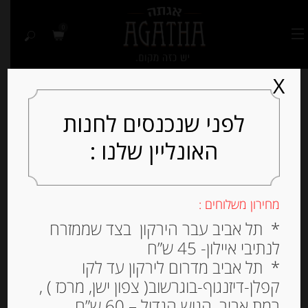
0
X
לפני שנכנסים לחנות
האונליין שלנו :
Out of
Stock
מחירון משלוחים :
* תל אביב עבר הירקון בצד שממזרח
לנתיבי איילון- 45 ש”ח
* תל אביב מדרום לירקון עד לקו
קפלן-דיזנגוף-בוגרשוב( צפון ישן, מרכז ) ,
רמת אביב, הגוש הגדול – 60 ש”ח