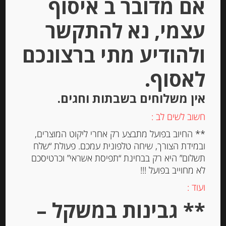
אם מדובר ב איסוף
עצמי, נא להתקשר
ולהודיע מתי ברצונכם
לאסוף.
אין משלוחים בשבתות וחגים.
חשוב לשים לב :
גבינת מוצרלה בופאל יח’ אחת 24%
שומן 200 גרם La Marchesa
** החיוב בפועל מתבצע רק אחרי ליקוט המוצרים,
ובמידת הצורך, שיחה טלפונית עמכם. פעולת “שלח
תשלום” היא רק בבחינת “תפיסת אשראי” וכרטיסכם
-
לא מחוייב בפועל !!!
₪
32.00
ועוד :
מחיר ל 100 גרם: 16.00 ש"ח
** גבינות במשקל –
מחיר ל 100 גרם: 16.00 ש"ח