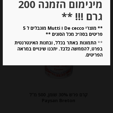
מינימום הזמנה 200
יחידות
גרם !!! **
הוספה לסל
** מוצרי De cecco ו Mutti מוגבלים ל 5
פריטים בסה״כ מכל הסוגים **
**
התמונות באתר בכלל, ובחנות האינטרנטית
Out of
Stock
בפרט,
להמחשה בלבד
. יתכנו שינויים במראה
הפריטים.
קרם פרש 30% שומן, 500 מ”ל
Paysan Breton