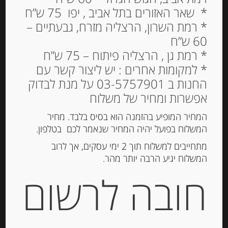
* שאר האזורים בתל אביב , יפו 75 ש”ח
גבינה למריחה פילדלפיה
* רמת השרון, הרצליה מזרח, גבעתיים –
מועשרת בפרוטאין 2.5%
60 ש”ח
שומן
* רמת גן , הרצליה פיתוח – 75 ש”ח
* למקומות אחרים : יש ליצור קשר עם
26.00
₪
החנות ב 03-5757901 על מנת לבדוק
מחיר ל 100 גרם: 14.86 ש"ח
אפשרות ומחיר של משלוח
המלאי אזל
המחיר המופיע בהזמנה הוא בסיס בלבד. מחיר
המשלוח בפועל יהיה המחיר שנאמר לכם בטלפון.
מק"ט:
7622210780751
מתחייבים למשלוח תוך 2 ימי עסקים, אך לרוב
המשלוח יגיע הרבה יותר מהר.
קטגוריות:
גבינות ארוזות
,
גבינות למריחה
,
מוצרים
חדשים
חובה לרשום
תגית:
גבינה פילדלפיה
תיאור