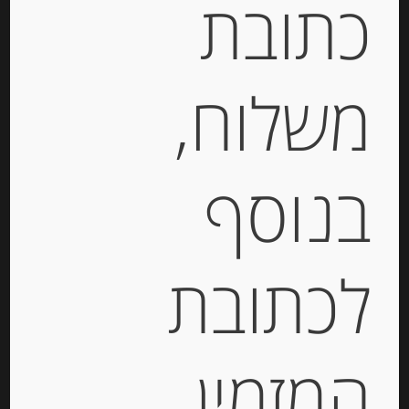
כתובת
מק"ט:
3412290032949
קטגוריות:
גבינות ארוזות
,
גבינות בפרוסות
,
גבינות
קשות
משלוח,
תיאור
בנוסף
גבינה מימולט צרפתי24%
שומן La mimolette –
Paysan Breton
לכתובת
מידע נוסף
המזמין