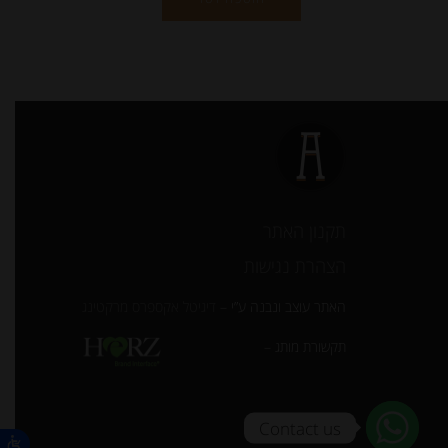
תקנון האתר
הצהרת נגישות
האתר עוצב ונבנה ע”י –
דיגיטל אקספרס מרקטינג
תקשורת מותג –
Contact us