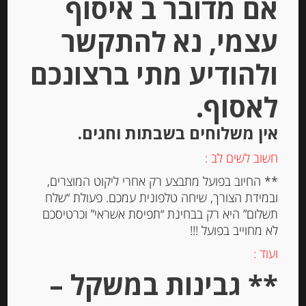
אם מדובר ב איסוף
מחיר ל 100 גרם: 7.20 ש"ח
עצמי, נא להתקשר
ולהודיע מתי ברצונכם
יחידות
לאסוף.
הוספה לסל
אין משלוחים בשבתות וחגים.
Out of
חשוב לשים לב :
Stock
** החיוב בפועל מתבצע רק אחרי ליקוט המוצרים,
ובמידת הצורך, שיחה טלפונית עמכם. פעולת “שלח
תשלום” היא רק בבחינת “תפיסת אשראי” וכרטיסכם
לא מחוייב בפועל !!!
ועוד :
** גבינות במשקל –
גבינת ריקוטה 7% שומן Belle France