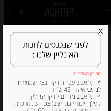
0
X
לפני שנכנסים לחנות
האונליין שלנו :
Out of
Stock
מחירון משלוחים :
* תל אביב עבר הירקון בצד שממזרח
לנתיבי איילון- 45 ש”ח
* תל אביב מדרום לירקון עד לקו
קפלן-דיזנגוף-בוגרשוב( צפון ישן, מרכז ) ,
רמת אביב, הגוש הגדול – 60 ש”ח