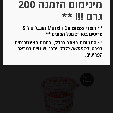
מינימום הזמנה 200
גרם !!! **
-
₪
18.00
** מוצרי De cecco ו Mutti מוגבלים ל 5
פריטים בסה״כ מכל הסוגים **
**
התמונות באתר בכלל, ובחנות האינטרנטית
יחידות
בפרט,
להמחשה בלבד
. יתכנו שינויים במראה
הפריטים.
הוספה לסל
Out of
Stock