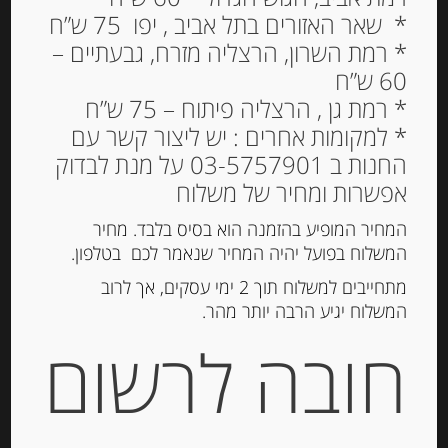
* שאר האזורים בתל אביב , יפו 75 ש”ח
* רמת השרון, הרצליה מזרח, גבעתיים –
60 ש”ח
* רמת גן , הרצליה פיתוח – 75 ש”ח
* למקומות אחרים : יש ליצור קשר עם
החנות ב 03-5757901 על מנת לבדוק
אפשרות ומחיר של משלוח
גבינת מימולט צרפתית 160
גרם פרוסה 24% שומן La
המחיר המופיע בהזמנה הוא בסיס בלבד. מחיר
mimolette – Paysan
המשלוח בפועל יהיה המחיר שנאמר לכם בטלפון.
Breton
מתחייבים למשלוח תוך 2 ימי עסקים, אך לרוב
המשלוח יגיע הרבה יותר מהר.
26.00
₪
חובה לרשום
מחיר ל 100 גרם: 16.25 ש"ח
המלאי אזל